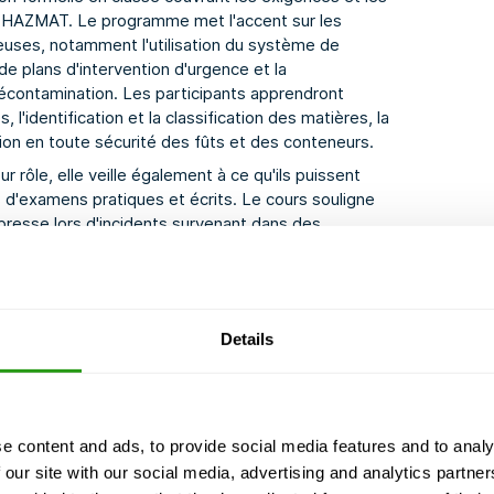
e HAZMAT. Le programme met l'accent sur les
euses, notamment l'utilisation du système de
e plans d'intervention d'urgence et la
écontamination. Les participants apprendront
'identification et la classification des matières, la
ation en toute sécurité des fûts et des conteneurs.
 rôle, elle veille également à ce qu'ils puissent
 d'examens pratiques et écrits. Le cours souligne
resse lors d'incidents survenant dans des
les responsabilités du commandant de l'incident et
ue de la formation, les participants auront appris à
lles nécessaires pour répondre avec assurance et
Details
e content and ads, to provide social media features and to analy
 our site with our social media, advertising and analytics partn