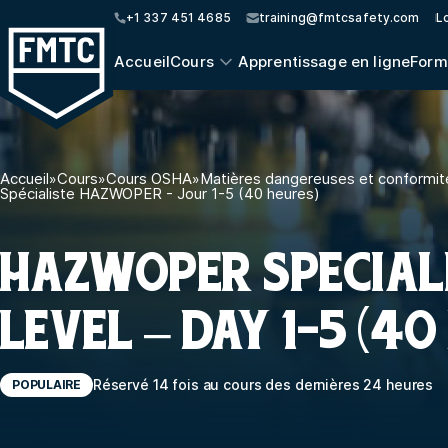
+1 337 451 4685
training@fmtcsafety.com
Lo
Accueil
Cours
Apprentissage en ligne
Form
Accueil
»
Cours
»
Cours OSHA
»
Matières dangereuses et conformit
Spécialiste HAZWOPER - Jour 1-5 (40 heures)
HAZWOPER SPECIAL
LEVEL – DAY 1-5 (40
Réservé 14 fois au cours des dernières 24 heures
POPULAIRE