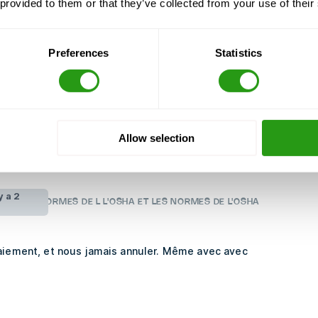
rs secours/CPR/AED
 provided to them or that they’ve collected from your use of their
Preferences
Statistics
nt-Commander-07-09-24-
Allow selection
 y a 2
SUR LES NORMES DE L L'OSHA ET LES NORMES DE L'OSHA
paiement, et nous jamais annuler. Même avec avec