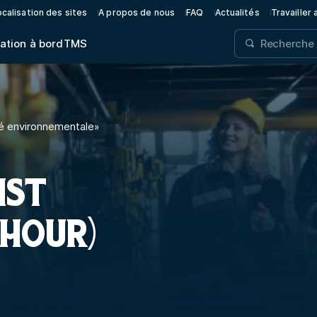
calisation des sites
A propos de nous
FAQ
Actualités
Travailler
ation à bord
TMS
é environnementale
»
IST
 HOUR)