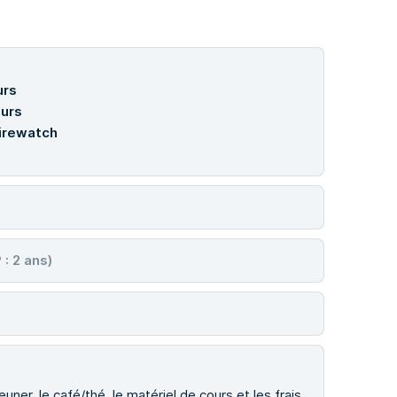
urs
ours
Firewatch
: 2 ans)
uner, le café/thé, le matériel de cours et les frais