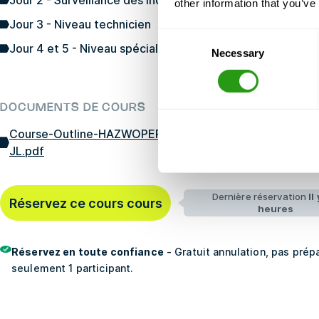
Jour 2 - Surveillance des incendies naissants et premie
other information that you’ve
Jour 3 - Niveau technicien
Consent
Jour 4 et 5 - Niveau spécialiste/commandant d'incident
Necessary
Selection
DOCUMENTS DE COURS
Course-Outline-HAZWOPER-40-Hour-Specialist-Incide
JL.pdf
Dernière réservation
Il
Réservez ce cours cours
LA FORMATION ALIGNÉES 
heures
Réservez en toute confiance
- Gratuit annulation, pas pré
seulement 1 participant.