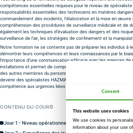
compétences essentielles requises pour le niveau de spécialist
responsabilités essentielles des techniciens en matières danger
commandement des incidents, l'élaboration et la mise en œuvre d
compréhension des procédures de surveillance médicale et de d
également les techniques d'évaluation des dangers et des risques, l
surveillance de l'air, les stratégies de confinement et la manipul
Notre formation ne se contente pas de préparer les individus à leur
démontrer leurs compétences et leurs connaissances par le biais
l'importance d'une communication efficace avec les agences de p
installations et permet de comprendre clairement les devoirs et 
des autres membres du personnel d'intervention d'urgence. À l'iss
devenir des spécialistes HAZMAT, dotés des compétences forme
compétence aux urgences liées aux matières dangereuses.
Consent
CONTENU DU COURS
This website uses cookies
We use cookies to personalis
Jour 1 - Niveau opérationnel
information about your use of