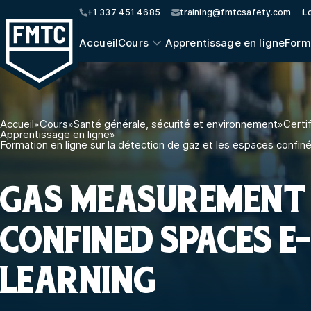
+1 337 451 4685
training@fmtcsafety.com
Lo
Accueil
Cours
Apprentissage en ligne
Form
Accueil
»
Cours
»
Santé générale, sécurité et environnement
»
Certi
Apprentissage en ligne
»
Formation en ligne sur la détection de gaz et les espaces confin
GAS MEASUREMENT 
CONFINED SPACES E
LEARNING