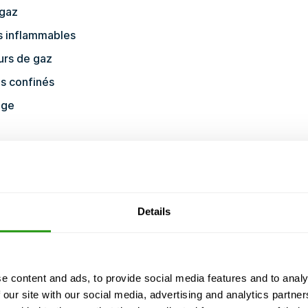
 gaz
s inflammables
urs de gaz
es confinés
age
 y a une
Details
paiement, et nous jamais annuler. Même avec avec
e content and ads, to provide social media features and to analy
 our site with our social media, advertising and analytics partn
Non