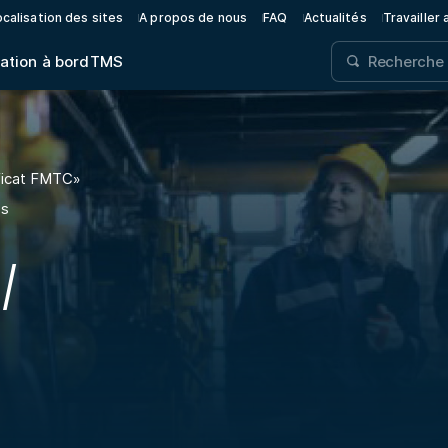
calisation des sites
A propos de nous
FAQ
Actualités
Travailler
ation à bord
TMS
ficat FMTC
»
és
/
-