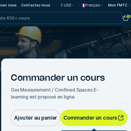
 avec nous
Contactez nous
$
USD
Français
Mon FMTC
0
Commander un cours
Gas Measurement / Confined Spaces E-
learning
est proposé en ligne.
Ajouter au panier
Commander un cours