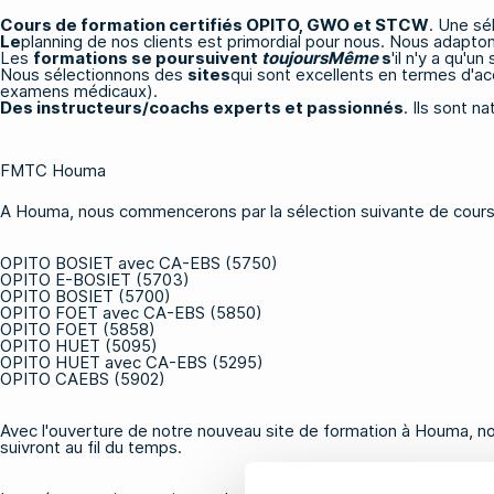
Cours de formation certifiés
OPITO
,
GWO
et
STCW
. Une sé
Le
planning de nos clients est primordial pour nous. Nous adaptons
Les
formations se poursuivent
toujoursMême
s
'il n'y a qu'
Nous sélectionnons des
sites
qui sont excellents en termes d'acce
examens médicaux).
Des instructeurs/coachs experts et passionnés
. Ils sont n
FMTC Houma
A Houma, nous commencerons par la sélection suivante de cour
OPITO BOSIET avec CA-EBS (5750)
OPITO E-BOSIET (5703)
OPITO BOSIET (5700)
OPITO FOET avec CA-EBS (5850)
OPITO FOET (5858)
OPITO HUET (5095)
OPITO HUET avec CA-EBS (5295)
OPITO CAEBS (5902)
Avec l'ouverture de notre nouveau site de formation à Houma, nou
suivront au fil du temps.