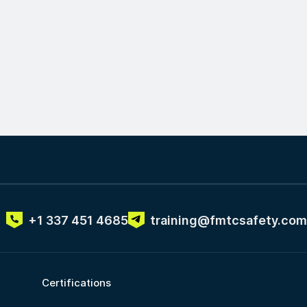
+1 337 451 4685
training@fmtcsafety.com
Certifications