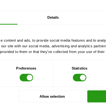
ton et de la Nouvelle-Orléans.
urs de formation qui comprennent des arrangements hôteliers, com
.
Details
erons des cours de formation à la sécurité FMTC à Houma ? Serait
e content and ads, to provide social media features and to analy
urriel à
info@fmtcsafety.com.
Nous serons ravis de vous en dire
 our site with our social media, advertising and analytics partn
 provided to them or that they’ve collected from your use of their
Preferences
Statistics
Allow selection