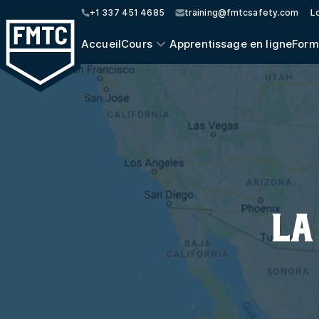
+1 337 451 4685
training@fmtcsafety.com
Lo
Accueil
Cours
Apprentissage en ligne
Form
LA