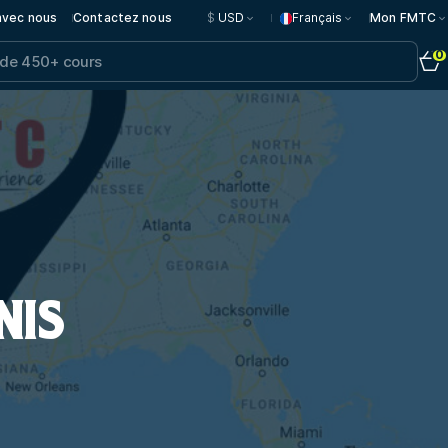
 avec nous
Contactez nous
$
USD
Français
Mon FMTC
0
NIS