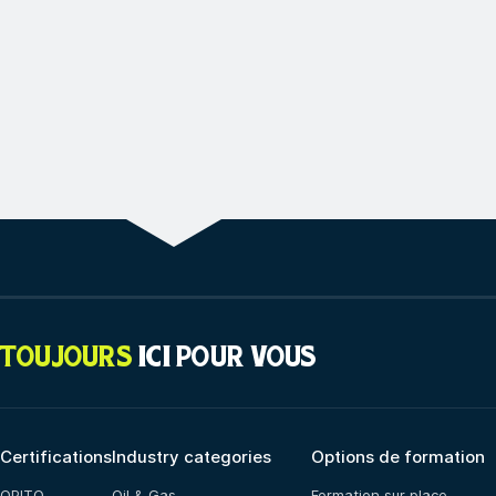
TOUJOURS
ICI POUR VOUS
Certifications
Industry categories
Options de formation
OPITO
Oil & Gas
Formation sur place