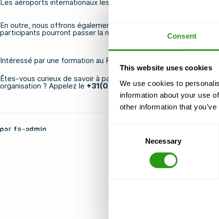
Les aéroports internationaux les plus proches sont ceux de Hous
En outre, nous offrons également la possibilité de suivre des co
participants pourront passer la nuit dans des hôtels confortables
Consent
Intéressé par une formation au FMTC Houma ?
This website uses cookies
Êtes-vous curieux de savoir à partir de quelle date nous propos
We use cookies to personalis
organisation ? Appelez le
+31(0)20 - 811 43 32
ou envoyez un co
information about your use of
other information that you’ve
Consent
par fs-admin
Necessary
Selection