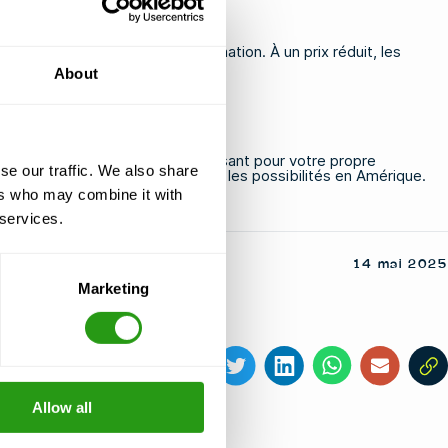
me pour tous nos sites de formation. À un prix réduit, les
About
-ce un site de formation intéressant pour votre propre
se our traffic. We also share
 plus sur les développements et les possibilités en Amérique.
ers who may combine it with
 services.
14 mai 2025
Marketing
Partager cet article
Allow all