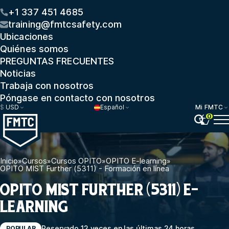
+1 337 451 4685
training@fmtcsafety.com
Ubicaciones
Quiénes somos
PREGUNTAS FRECUENTES
Noticias
Trabaja con nosotros
Póngase en contacto con nosotros
$
USD
Español
Mi FMTC
0
Inicio
»
Cursos
»
Cursos OPITO
»
OPITO E-learning
»
OPITO MIST Further (5311) - Formación en línea
OPITO MIST FURTHER (5311) E-
LEARNING
Reservado 12 veces en las últimas 24 horas
POPULAR