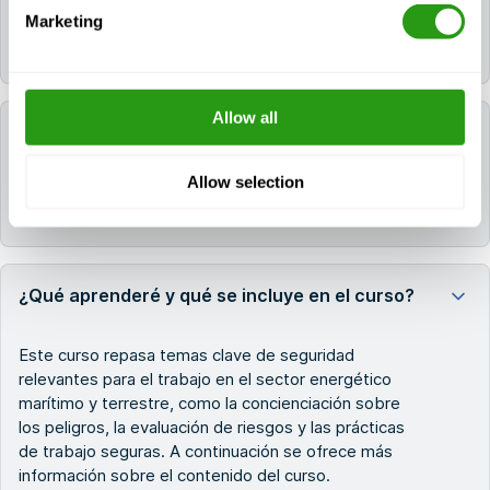
OPITO MIST inicial/avanzado válido o tener un
Marketing
número Vantage válido, además de experiencia
relevante en alta mar.
Allow all
¿Cuánto tiempo se tarda en completarlo?
Allow selection
Normalmente, entre 3 y 4 horas de contenido de
aprendizaje electrónico.
¿Qué aprenderé y qué se incluye en el curso?
Este curso repasa temas clave de seguridad
relevantes para el trabajo en el sector energético
marítimo y terrestre, como la concienciación sobre
los peligros, la evaluación de riesgos y las prácticas
de trabajo seguras. A continuación se ofrece más
información sobre el contenido del curso.