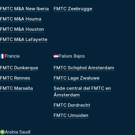
FMTC M&A New Iberia
FMTC Zeebrugge
FMTC M&A Houma
FMTC M&A Houston
FMTC M&A Lafayette
Francia
Países Bajos
FMTC Dunkerque
FMTC Schiphol Amsterdam
FMTC Rennes
FMTC Lage Zwaluwe
FMTC Marsella
Sede central del FMTC en
Ámsterdam
FMTC Dordrecht
FMTC IJmuiden
Arabia Saudí