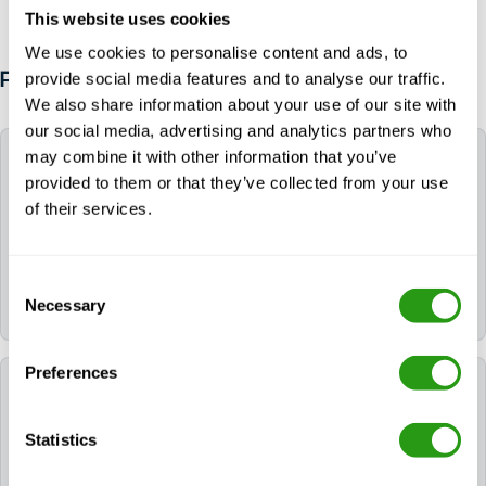
This website uses cookies
We use cookies to personalise content and ads, to
provide social media features and to analyse our traffic.
PREGUNTAS FRECUENTES
We also share information about your use of our site with
our social media, advertising and analytics partners who
¿Qué es exactamente el curso online MIST
may combine it with other information that you’ve
Further?
provided to them or that they’ve collected from your use
of their services.
El OPITO MIST Further (o MIST-F) es el curso de
actualización aprobado por OPITO para que los
Consent
trabajadores con experiencia renueven su
Necessary
certificación de seguridad OPITO MIST.
Selection
Preferences
¿A quién va dirigido este curso? ¿Necesito
formación previa para realizarlo?
Statistics
Sí, normalmente debe poseer ya un certificado