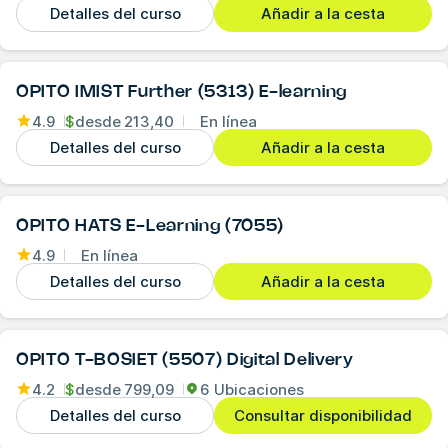
Detalles del curso
Añadir a la cesta
OPITO IMIST Further (5313) E-learning
4.9
$
desde
213,40
En línea
Detalles del curso
Añadir a la cesta
OPITO HATS E-Learning (7055)
4.9
En línea
Detalles del curso
Añadir a la cesta
OPITO T-BOSIET (5507) Digital Delivery
4.2
$
desde
799,09
6 Ubicaciones
Detalles del curso
Consultar disponibilidad