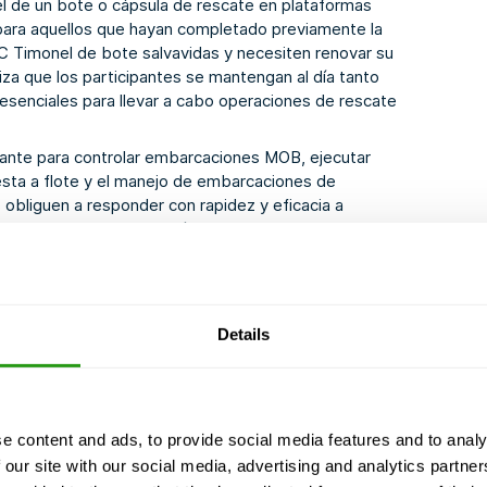
 de un bote o cápsula de rescate en plataformas
ara aquellos que hayan completado previamente la
C Timonel de bote salvavidas y necesiten renovar su
tiza que los participantes se mantengan al día tanto
 esenciales para llevar a cabo operaciones de rescate
ipante para controlar embarcaciones MOB, ejecutar
esta a flote y el manejo de embarcaciones de
 obliguen a responder con rapidez y eficacia a
Los participantes revisarán todos los procedimientos
bilidad operativa y garantizar la seguridad de la
quellos que ya han completado la certificación inicial
s. El curso cubre todos los aspectos necesarios para
Details
iones de seguridad y salvamento en alta mar.
e content and ads, to provide social media features and to analy
 our site with our social media, advertising and analytics partn