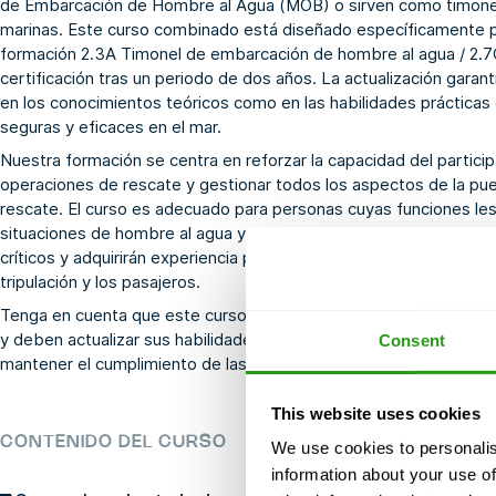
de Embarcación de Hombre al Agua (MOB) o sirven como timonel
marinas. Este curso combinado está diseñado específicamente p
formación 2.3A Timonel de embarcación de hombre al agua / 2.7
certificación tras un periodo de dos años. La actualización garan
en los conocimientos teóricos como en las habilidades prácticas
seguras y eficaces en el mar.
Nuestra formación se centra en reforzar la capacidad del partic
operaciones de rescate y gestionar todos los aspectos de la pu
rescate. El curso es adecuado para personas cuyas funciones les
situaciones de hombre al agua y otras emergencias en alta mar. 
críticos y adquirirán experiencia práctica para mantener la disponi
tripulación y los pasajeros.
Tenga en cuenta que este curso de actualización está dirigido a a
y deben actualizar sus habilidades y conocimientos cada dos año
Consent
mantener el cumplimiento de las normas NOGEPA para las operac
This website uses cookies
CONTENIDO DEL CURSO
We use cookies to personalis
information about your use of