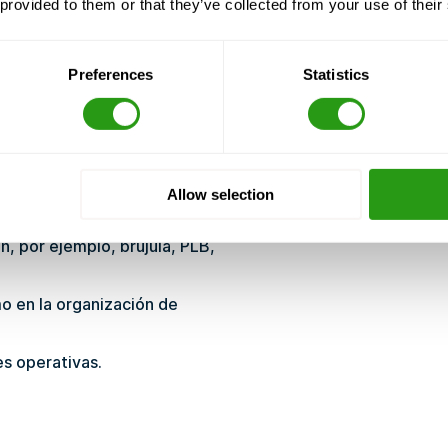
 la embarcación FRC.
 provided to them or that they’ve collected from your use of their
mbo y gobernar con la
Preferences
Statistics
s operaciones de puesta a
ir en relación con el rescate
Allow selection
, por ejemplo, brújula, PLB,
o en la organización de
s operativas.