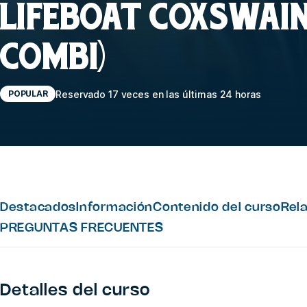
LIFEBOAT COXSWAIN
COMBI)
Reservado 17 veces en las últimas 24 horas
POPULAR
Destacados
Información
Contenido del curso
Rel
PREGUNTAS FRECUENTES
Detalles del curso