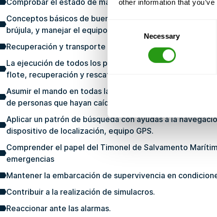
Comprobar el estado de mantenimiento y preparación de
other information that you’ve
Conceptos básicos de buena marinería, determinar un ru
Consent
brújula, y manejar el equipo a bordo del barco FRC.
Necessary
Selection
Recuperación y transporte de una víctima del agua.
La ejecución de todos los procedimientos asociados a la
flote, recuperación y rescate de hombres al agua.
Asumir el mando en todas las situaciones que puedan surg
de personas que hayan caído por la borda.
Aplicar un patrón de búsqueda con ayudas a la navegación
dispositivo de localización, equipo GPS.
Comprender el papel del Timonel de Salvamento Marítim
emergencias
Mantener la embarcación de supervivencia en condicione
Contribuir a la realización de simulacros.
Reaccionar ante las alarmas.