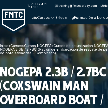
+1 337 451
training@fmtcsafety.com
Ubic
4685
Inicio
Cursos
E-learning
Formación a bordo
Inicio
»
Cursos
»
Cursos NOGEPA
»
Cursos de actualización NOGEP
NOGEPA 2.3B / 2.7BC (Patrón de embarcación de rescate de per
de bote salvavidas – Combinado)
NOGEPA 2.3B / 2.7BC
(COXSWAIN MAN
OVERBOARD BOAT /