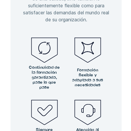
suficientemente flexible como para
satisfacer las demandas del mundo real
de su organización.
Continuidad de
Formación
la formación
flexible y
garantizada,
adaptada a sus
pase lo que
necesidades
pase
Siempre
Atención al