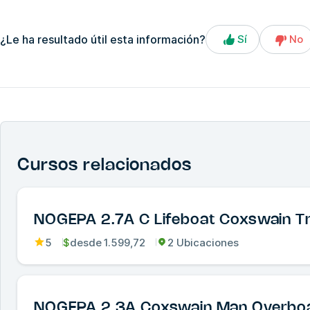
¿Le ha resultado útil esta información?
Sí
No
Cursos relacionados
NOGEPA 2.7A C Lifeboat Coxswain Tr
5
$
desde
1.599,72
2 Ubicaciones
NOGEPA 2.3A Coxswain Man Overbo