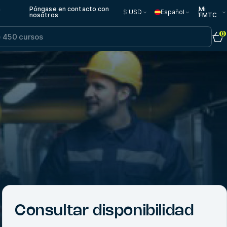
n
Póngase en contacto con
Mi
$
USD
Español
nosotros
FMTC
0
Consultar disponibilidad