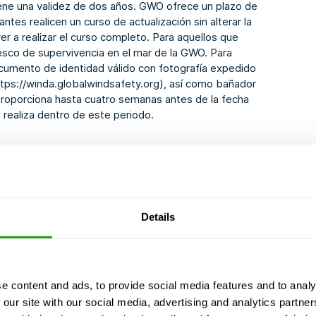
iene una validez de dos años. GWO ofrece un plazo de
ntes realicen un curso de actualización sin alterar la
ver a realizar el curso completo. Para aquellos que
esco de supervivencia en el mar de la GWO
. Para
documento de identidad válido con fotografía expedido
ttps://winda.globalwindsafety.org)
, así como bañador
e proporciona hasta cuatro semanas antes de la fecha
 realiza dentro de este periodo.
Details
a plataforma y de un buque a
e content and ads, to provide social media features and to analy
aciones de los mismos.
 our site with our social media, advertising and analytics partn