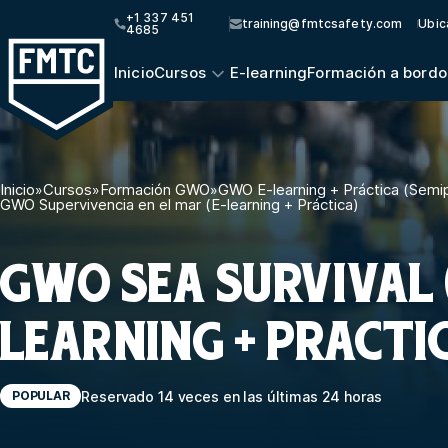
+1 337 451
training@fmtcsafety.com
Ubic
4685
Inicio
Cursos
E-learning
Formación a bordo
Inicio
»
Cursos
»
Formación GWO
»
GWO E-learning + Práctica (Semip
GWO Supervivencia en el mar (E-learning + Práctica)
GWO SEA SURVIVAL 
LEARNING + PRACTI
Reservado 14 veces en las últimas 24 horas
POPULAR