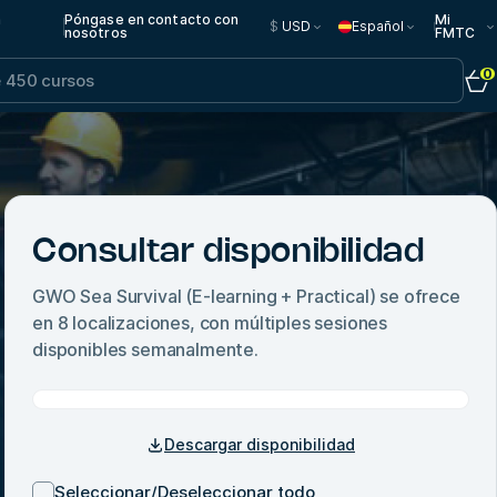
n
Póngase en contacto con
Mi
$
USD
Español
nosotros
FMTC
0
Consultar disponibilidad
GWO Sea Survival (E-learning + Practical)
se ofrece
en
8
localizaciones, con múltiples sesiones
disponibles semanalmente.
Descargar disponibilidad
Seleccionar/Deseleccionar todo