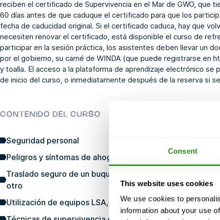
reciben el certificado de Supervivencia en el Mar de GWO, que t
60 días antes de que caduque el certificado para que los participa
fecha de caducidad original. Si el certificado caduca, hay que vol
necesiten renovar el certificado, está disponible el curso de
refr
participar en la sesión práctica, los asistentes deben llevar un 
por el gobierno, su carné de WINDA (que puede registrarse en
h
y toalla. El acceso a la plataforma de aprendizaje electrónico s
de inicio del curso, o inmediatamente después de la reserva si se
CONTENIDO DEL CURSO
Seguridad personal
Consent
Peligros y síntomas de ahogamiento e hipotermia
Traslado seguro de un buque al muelle, de un buque a un
This website uses cookies
otro
We use cookies to personalis
Utilización de equipos LSA, PPE y PFPE y ventajas / limit
information about your use of
Técnicas de supervivencia en el mar