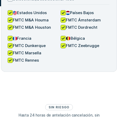
Estados Unidos
Países Bajos
FMTC M&A Houma
FMTC Ámsterdam
FMTC M&A Houston
FMTC Dordrecht
Francia
Bélgica
FMTC Dunkerque
FMTC Zeebrugge
FMTC Marsella
FMTC Rennes
SIN RIESGO
Hasta 24 horas de antelación cancelación, sin