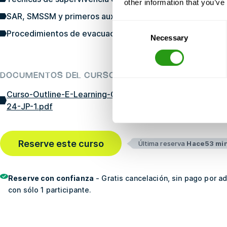
other information that you’ve
SAR, SMSSM y primeros auxilios en caso de hombre al a
Consent
Procedimientos de evacuación
Necessary
Selection
DOCUMENTOS DEL CURSO
Curso-Outline-E-Learning-GWO-Supervivencia en el mar
24-JP-1.pdf
Reserve este curso
Última reserva
Hace53 mi
Reserve con confianza
- Gratis cancelación, sin pago por a
con sólo 1 participante.