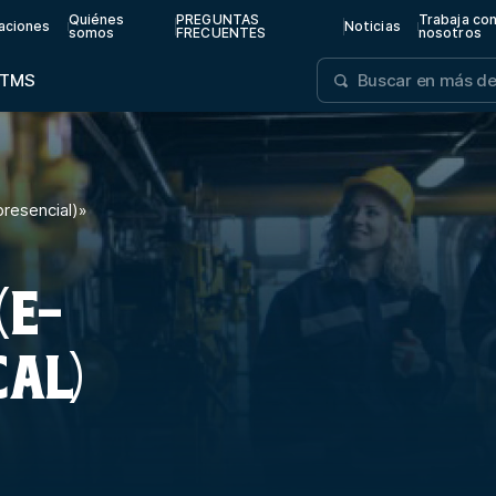
Quiénes
PREGUNTAS
Trabaja co
aciones
Noticias
somos
FRECUENTES
nosotros
TMS
resencial)
»
(E-
CAL)