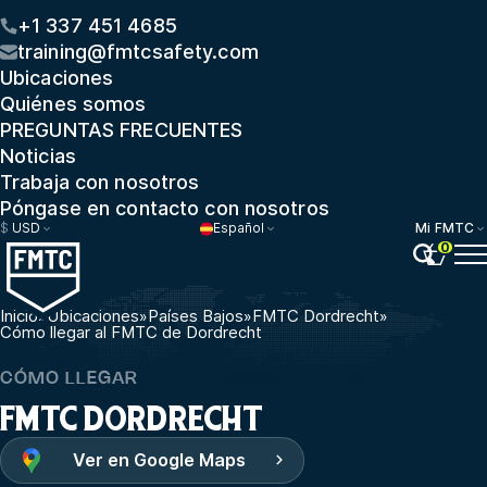
+1 337 451 4685
training@fmtcsafety.com
Ubicaciones
Quiénes somos
PREGUNTAS FRECUENTES
Noticias
Trabaja con nosotros
Póngase en contacto con nosotros
$
USD
Español
Mi FMTC
0
Inicio
»
Ubicaciones
»
Países Bajos
»
FMTC Dordrecht
»
Cómo llegar al FMTC de Dordrecht
CÓMO LLEGAR
FMTC DORDRECHT
Ver en Google Maps