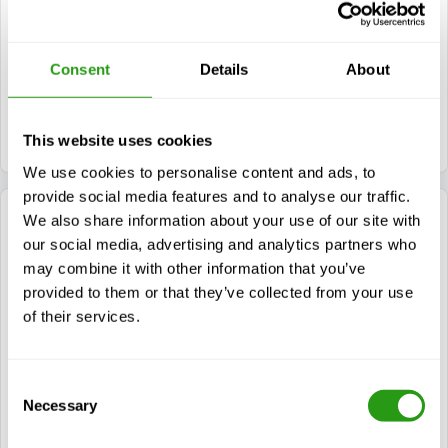
Gire a la derecha en el primer cruce y gire a la
izquierda para permanecer en esta carretera.
Consent
Details
About
Tome el primer desvío a la derecha. FMTC se
encuentra a su izquierda.
This website uses cookies
We use cookies to personalise content and ads, to
provide social media features and to analyse our traffic.
Viajar desde Breda (A16)
We also share information about your use of our site with
our social media, advertising and analytics partners who
may combine it with other information that you’ve
Siga la A16 y tome la salida 20-'s-Gravendeel.
provided to them or that they’ve collected from your use
of their services.
Gire a la izquierda en el semáforo en dirección
a Randweg.
Consent
Gire a la izquierda en el semáforo, antes del
Necessary
Selection
Kiltunnel. Continúe por la carretera.