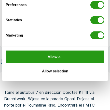
Preferences
Gire a la derecha en el primer cruce. Continuar
el camino.
Statistics
El FMTC se encuentra a mano derecha. Se
puede aparcar en el Makro.
Marketing
Allow all
Cómo llegar en transporte público
Allow selection
Desde la estación de tren de Dordrecht
Tome el autobús 7 en dirección Dordtse Kil III vía
Drechtwerk. Bájese en la parada Opaal. Diríjase al
norte por el Tourmaline Ring. Encontrará el FMTC