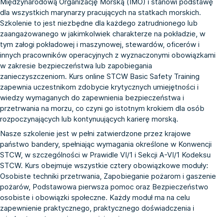
Międzynarodową Organizację Morską (IMO) i stanowi podstawę
dla wszystkich marynarzy pracujących na statkach morskich.
Szkolenie to jest niezbędne dla każdego zatrudnionego lub
zaangażowanego w jakimkolwiek charakterze na pokładzie, w
tym załogi pokładowej i maszynowej, stewardów, oficerów i
innych pracowników operacyjnych z wyznaczonymi obowiązkami
w zakresie bezpieczeństwa lub zapobiegania
zanieczyszczeniom. Kurs online STCW Basic Safety Training
zapewnia uczestnikom zdobycie krytycznych umiejętności i
wiedzy wymaganych do zapewnienia bezpieczeństwa i
przetrwania na morzu, co czyni go istotnym krokiem dla osób
rozpoczynających lub kontynuujących karierę morską.
Nasze szkolenie jest w pełni zatwierdzone przez krajowe
państwo bandery, spełniając wymagania określone w Konwencji
STCW, w szczególności w Prawidle VI/1 i Sekcji A-VI/1 Kodeksu
STCW. Kurs obejmuje wszystkie cztery obowiązkowe moduły:
Osobiste techniki przetrwania, Zapobieganie pożarom i gaszenie
pożarów, Podstawowa pierwsza pomoc oraz Bezpieczeństwo
osobiste i obowiązki społeczne. Każdy moduł ma na celu
zapewnienie praktycznego, praktycznego doświadczenia i