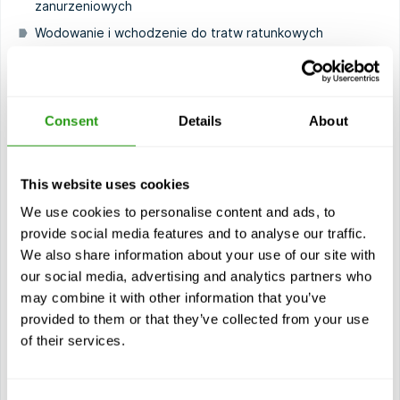
zanurzeniowych
Wodowanie i wchodzenie do tratw ratunkowych
Korzystanie ze sprzętu ratunkowego i urządzeń
sygnalizacyjnych
Grupowe strategie przetrwania
Consent
Details
About
Przyczyny i rodzaje pożarów na statkach
Systemy wykrywania pożaru i alarmy
This website uses cookies
Sprzęt gaśniczy (węże, gaśnice, zestawy BA)
Procedury przeciwpożarowe i praca zespołowa
We use cookies to personalise content and ads, to
provide social media features and to analyse our traffic.
Praktyczne scenariusze gaszenia pożarów (ćwiczenia z
We also share information about your use of our site with
ogniem na żywo)
our social media, advertising and analytics partners who
Ocena ofiar
may combine it with other information that you’ve
Leczenie krwawień, oparzeń i złamań
provided to them or that they’ve collected from your use
Resuscytacja krążeniowo-oddechowa i pozycja do
of their services.
odpoczynku
Korzystanie z apteczek pierwszej pomocy