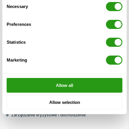
Consent
Reakcja na zadławienie i wstrząs
Necessary
Selection
Bezpieczne praktyki pracy na pokładzie
Procedury awaryjne i alarmy
Preferences
Zapobieganie zanieczyszczeniom i obowiązki na statku
Relacje międzyludzkie i świadomość kulturowa
Statistics
Prawa i obowiązki wynikające z prawa morskiego
Nauka o pożarach i zachowanie podczas pożarów
Marketing
Zagrożenia pożarowe na statku
Stałe i przenośne systemy przeciwpożarowe
Aparaty oddechowe i środki ochrony indywidualnej
Allow all
Procedury i techniki gaszenia pożarów
Organizacja i dowództwo straży pożarnej
Allow selection
Taktyka, strategia i ocena ryzyka
Zarządzanie kryzysowe i dochodzenie