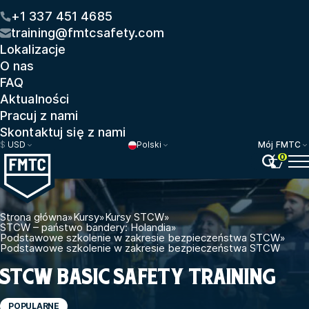
+1 337 451 4685
training@fmtcsafety.com
Lokalizacje
O nas
FAQ
Aktualności
Pracuj z nami
Skontaktuj się z nami
$
USD
Polski
Mój FMTC
0
Strona główna
»
Kursy
»
Kursy STCW
»
STCW – państwo bandery: Holandia
»
Podstawowe szkolenie w zakresie bezpieczeństwa STCW
»
Podstawowe szkolenie w zakresie bezpieczeństwa STCW
STCW BASIC SAFETY TRAINING
POPULARNE