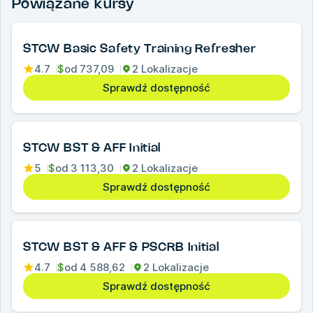
Powiązane kursy
STCW Basic Safety Training Refresher
4.7
$
od
737,09
2 Lokalizacje
Sprawdź dostępność
STCW BST & AFF Initial
5
$
od
3 113,30
2 Lokalizacje
Sprawdź dostępność
STCW BST & AFF & PSCRB Initial
4.7
$
od
4 588,62
2 Lokalizacje
Sprawdź dostępność