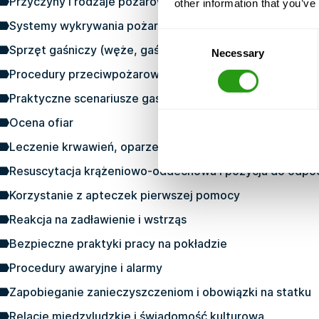
Przyczyny i rodzaje pożarów na statkach
other information that you’ve
Systemy wykrywania pożaru i alarmy
Consent
Sprzęt gaśniczy (węże, gaśnice, zestawy BA)
Necessary
Selection
Procedury przeciwpożarowe i praca zespołowa
Praktyczne scenariusze gaszenia pożarów (ćwiczenia z 
Ocena ofiar
Leczenie krwawień, oparzeń i złamań
Resuscytacja krążeniowo-oddechowa i pozycja do odpo
Korzystanie z apteczek pierwszej pomocy
Reakcja na zadławienie i wstrząs
Bezpieczne praktyki pracy na pokładzie
Procedury awaryjne i alarmy
Zapobieganie zanieczyszczeniom i obowiązki na statku
Relacje międzyludzkie i świadomość kulturowa