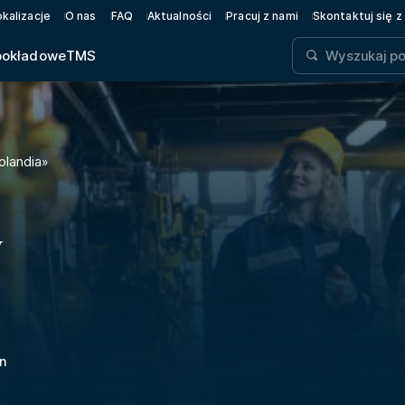
okalizacje
O nas
FAQ
Aktualności
Pracuj z nami
Skontaktuj się z
pokładowe
TMS
landia
»
Y
n