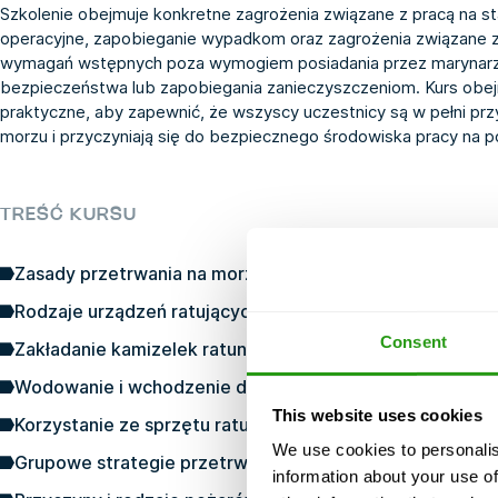
Szkolenie obejmuje konkretne zagrożenia związane z pracą na s
operacyjne, zapobieganie wypadkom oraz zagrożenia związane
wymagań wstępnych poza wymogiem posiadania przez marynar
bezpieczeństwa lub zapobiegania zanieczyszczeniom. Kurs obej
praktyczne, aby zapewnić, że wszyscy uczestnicy są w pełni pr
morzu i przyczyniają się do bezpiecznego środowiska pracy na p
TREŚĆ KURSU
Zasady przetrwania na morzu
Rodzaje urządzeń ratujących życie (LSA)
Consent
Zakładanie kamizelek ratunkowych i kombinezonów zan
Wodowanie i wchodzenie do tratw ratunkowych
This website uses cookies
Korzystanie ze sprzętu ratunkowego i urządzeń sygnaliz
We use cookies to personalis
Grupowe strategie przetrwania
information about your use of