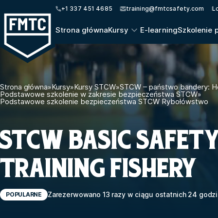
+1 337 451 4685
training@fmtcsafety.com
L
Strona główna
Kursy
E-learning
Szkolenie 
Strona główna
»
Kursy
»
Kursy STCW
»
STCW – państwo bandery: Ho
Podstawowe szkolenie w zakresie bezpieczeństwa STCW
»
Podstawowe szkolenie bezpieczeństwa STCW Rybołówstwo
STCW BASIC SAFET
TRAINING FISHERY
Zarezerwowano 13 razy w ciągu ostatnich 24 godzi
POPULARNE