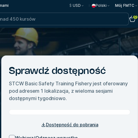
 nami
$
USD
Polski
Mój FMTC
0
Sprawdź dostępność
STCW Basic Safety Training Fishery
jest oferowany
pod adresem
1
lokalizacja, z wieloma sesjami
dostępnymi tygodniowo.
Dostępność do pobrania
Wybierz/Odznacz wszystko