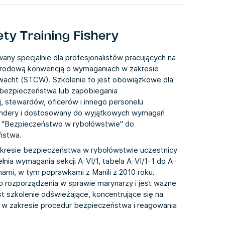
ty Training Fishery
any specjalnie dla profesjonalistów pracujących na
arodową konwencją o wymaganiach w zakresie
wacht (STCW). Szkolenie to jest obowiązkowe dla
bezpieczeństwa lub zapobiegania
, stewardów, oficerów i innego personelu
bandery i dostosowany do wyjątkowych wymagań
t "Bezpieczeństwo w rybołówstwie" do
ństwa.
resie bezpieczeństwa w rybołówstwie uczestnicy
nia wymagania sekcji A-VI/1, tabela A-VI/1-1 do A-
nami, w tym poprawkami z Manili z 2010 roku.
o rozporządzenia w sprawie marynarzy i jest ważne
st szkolenie odświeżające, koncentrujące się na
 w zakresie procedur bezpieczeństwa i reagowania