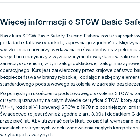
Więcej informacji o
STCW Basic Safe
Nasz kurs STCW Basic Safety Training Fishery został zaprojektow
pokładach statków rybackich, zapewniając zgodność z Międzyn
wyszkolenia marynarzy, wydawania im świadectw oraz pełnienia 
wszystkich marynarzy z wyznaczonymi obowiązkami w zakresie 
zanieczyszczeniom, w tym załogi pokładowej, załogi maszynowej
operacyjnego. Kurs jest zatwierdzony przez krajowe państwo 
bezpieczeństwa w branży rybackiej, dodając niezbędny elemen
standardowego podstawowego szkolenia w zakresie bezpiecze
Po pomyślnym ukończeniu podstawowego szkolenia STCW w zak
otrzymują uznawany na całym świecie certyfikat STCW, który speł
VI/1-4, rozdział VI konwencji STCW z 1978 r. z późniejszymi zmia
Świadectwo to jest również zgodne z art. 8.30a i dodatkiem G d
przez pięć lat. Aby utrzymać certyfikat, co pięć lat wymagane je
modułach praktycznych w celu zapewnienia ciągłych kompetencji
w sytuacjach awaryjnych.