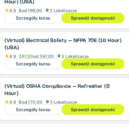
Hour) (USA)
4.9
$
od
199,00
3 Lokalizacje
Szczegóły kursu
Sprawdź dostępność
(Virtual) Electrical Safety – NFPA 70E (16 Hour)
(USA)
4.9
397,00
od
397,00
3 Lokalizacje
Szczegóły kursu
Sprawdź dostępność
(Virtual) OSHA Compliance – Refresher (8
Hour)
4.9
$
od
170,00
3 Lokalizacje
Szczegóły kursu
Sprawdź dostępność