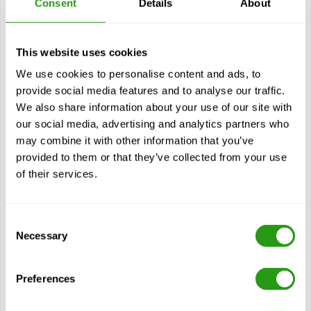
Consent
Details
About
Emergency Response i jest to kurs przeznaczony dla
pracowników, którzy mogą działać jako...
$
od
227,00
This website uses cookies
Certyfikaty
We use cookies to personalise content and ads, to
HAZWOPER Technician Level E-Learning
provide social media features and to analyse our traffic.
We also share information about your use of our site with
our social media, advertising and analytics partners who
Widok kurs
may combine it with other information that you’ve
provided to them or that they’ve collected from your use
Moduły
of their services.
Przegląd HAZWOPER
Szkolenie HAZWOPER
Consent
Poziomy szkolenia
Necessary
Selection
Niebezpieczna komunikacja (HAZCOM)
Karta charakterystyki (SDS)
Preferences
Uwolnienie HAZMAT
Rodzaje zagrożeń