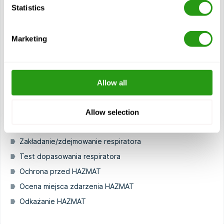
Statistics
Oznaki obecności materiałów niebezpiecznych na miejscu
zdarzenia
SOP i plan reagowania kryzysowego
Marketing
Środki kontroli zagrożeń
Kontrola inżynieryjna
Kontrola administracyjna
Allow all
Środki ochrony indywidualnej (PPE)
Poziomy środków ochrony indywidualnej (PPE)
Allow selection
Rodzaje respiratorów
Zakładanie/zdejmowanie respiratora
Test dopasowania respiratora
Ochrona przed HAZMAT
Ocena miejsca zdarzenia HAZMAT
Odkażanie HAZMAT