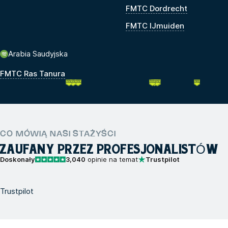
FMTC Dordrecht
FMTC IJmuiden
Arabia Saudyjska
FMTC Ras Tanura
CO MÓWIĄ NASI STAŻYŚCI
ZAUFANY PRZEZ PROFESJONALISTÓW
Doskonały
3,040
opinie na temat
Trustpilot
Trustpilot