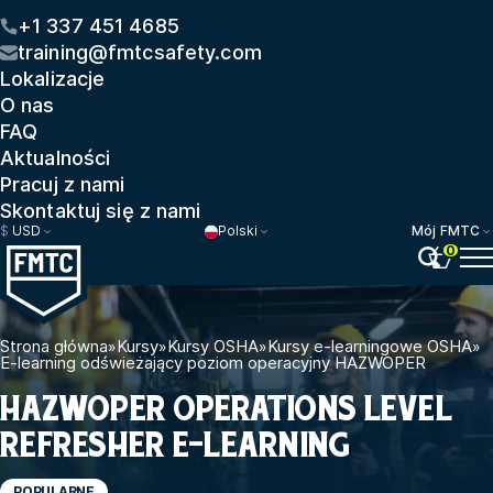
+1 337 451 4685
training@fmtcsafety.com
Lokalizacje
O nas
FAQ
Aktualności
Pracuj z nami
Skontaktuj się z nami
$
USD
Polski
Mój FMTC
0
Strona główna
»
Kursy
»
Kursy OSHA
»
Kursy e-learningowe OSHA
»
E-learning odświeżający poziom operacyjny HAZWOPER
HAZWOPER OPERATIONS LEVEL
REFRESHER E-LEARNING
POPULARNE