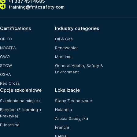
+1 337 451 4685
training@fmtcsafety.com
Certifications
Industry categories
OPITO
Oil & Gas
NOGEPA
Renewables
GWO
Maritime
STCW
General Health, Safety &
Environment
OSHA
Red Cross
Opcje szkoleniowe
Lokalizacje
Szkolenie na miejscu
Stany Zjednoczone
Blended (E-learning +
Holandia
Praktyka)
Arabia Saudyjska
E-learning
Francja
Belgia