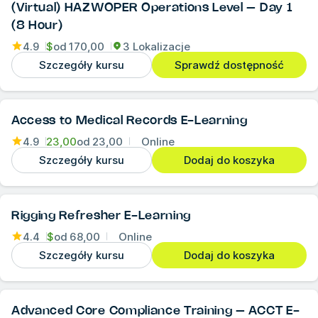
(Virtual) HAZWOPER Operations Level – Day 1
(8 Hour)
4.9
$
od
170,00
3 Lokalizacje
Szczegóły kursu
Sprawdź dostępność
Access to Medical Records E-Learning
4.9
23,00
od
23,00
Online
Szczegóły kursu
Dodaj do koszyka
Rigging Refresher E-Learning
4.4
$
od
68,00
Online
Szczegóły kursu
Dodaj do koszyka
Advanced Core Compliance Training – ACCT E-