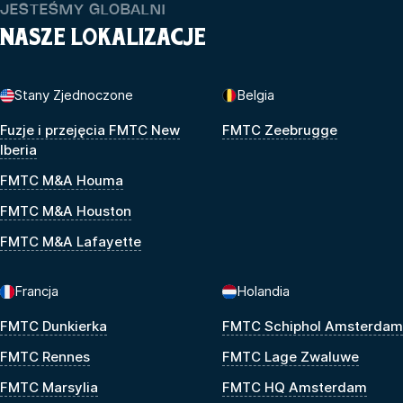
JESTEŚMY GLOBALNI
NASZE LOKALIZACJE
Stany Zjednoczone
Belgia
Fuzje i przejęcia FMTC New
FMTC Zeebrugge
Iberia
FMTC M&A Houma
FMTC M&A Houston
FMTC M&A Lafayette
Francja
Holandia
FMTC Dunkierka
FMTC Schiphol Amsterdam
FMTC Rennes
FMTC Lage Zwaluwe
FMTC Marsylia
FMTC HQ Amsterdam