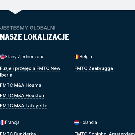
JESTEŚMY GLOBALNI
NASZE LOKALIZACJE
Stany Zjednoczone
Belgia
Fuzje i przejęcia FMTC New
FMTC Zeebrugge
Iberia
FMTC M&A Houma
FMTC M&A Houston
FMTC M&A Lafayette
Francja
Holandia
FMTC Dunkierka
FMTC Schiphol Amsterdam