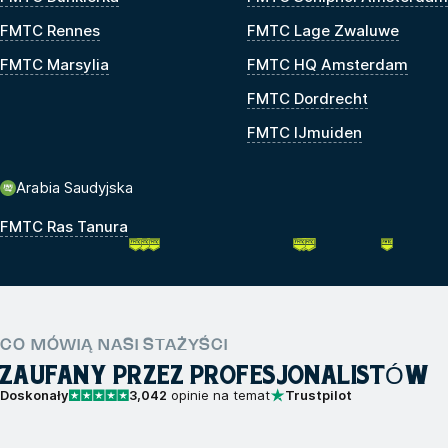
FMTC Rennes
FMTC Lage Zwaluwe
FMTC Marsylia
FMTC HQ Amsterdam
FMTC Dordrecht
FMTC IJmuiden
Arabia Saudyjska
FMTC Ras Tanura
CO MÓWIĄ NASI STAŻYŚCI
ZAUFANY PRZEZ PROFESJONALISTÓW
Doskonały
3,042
opinie na temat
Trustpilot