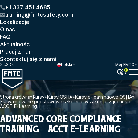
+1 337 451 4685
training@fmtcsafety.com
Lokalizacje
O nas
FAQ
Aktualności
Pracuj z nami
Skontaktuj się z nami
$
USD
Polski
Mój FMTC
0
Strona główna
»
Kursy
»
Kursy OSHA
»
Kursy e-learningowe OSHA
»
Zaawansowane podstawowe szkolenie w zakresie zgodności -
ACCT E-Learning
ADVANCED CORE COMPLIANCE
TRAINING – ACCT E-LEARNING