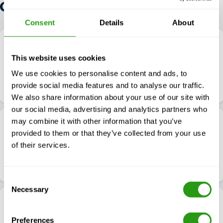
COURSES
Consent
Details
About
(Virtual) Electrical Safety – NFPA 70E (6/8
Hour) (USA)
This website uses cookies
4.9
$
od
199,00
3 Lokalizacje
We use cookies to personalise content and ads, to
Szczegóły kursu
Sprawdź dostępność
provide social media features and to analyse our traffic.
We also share information about your use of our site with
our social media, advertising and analytics partners who
may combine it with other information that you’ve
(Virtual) Electrical Safety – NFPA 70E (16 Hour)
provided to them or that they’ve collected from your use
(USA)
of their services.
4.9
397,00
od
397,00
3 Lokalizacje
Szczegóły kursu
Sprawdź dostępność
Consent
Necessary
Selection
(Virtual) OSHA Compliance – Refresher (8
Hour)
Preferences