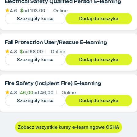
Electrical Safety Qualified Person E-learning
4.6
$
od
193.00
Online
Szczegóły kursu
Dodaj do koszyka
Fall Protection User/Rescue E-learning
4.8
$
od
68,00
Online
Szczegóły kursu
Dodaj do koszyka
Fire Safety (Incipient Fire) E-learning
4.8
46,00
od
46,00
Online
Szczegóły kursu
Dodaj do koszyka
Zobacz wszystkie kursy e-learningowe OSHA