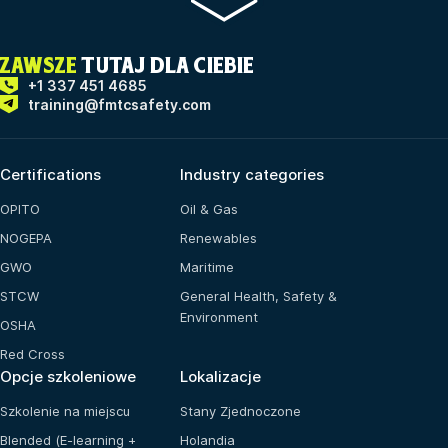
ZAWSZE
TUTAJ DLA CIEBIE
+1 337 451 4685
training@fmtcsafety.com
Certifications
Industry categories
OPITO
Oil & Gas
NOGEPA
Renewables
GWO
Maritime
STCW
General Health, Safety &
Environment
OSHA
Red Cross
Opcje szkoleniowe
Lokalizacje
Szkolenie na miejscu
Stany Zjednoczone
Blended (E-learning +
Holandia