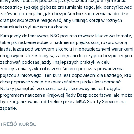
nawyków i postaw podczas jazdy. Uczestnicząc w tym kursie,
uczestnicy zyskają głębsze zrozumienie tego, jak identyfikować
zarówno potencjalne, jak i bezpośrednie zagrożenia na drodze
oraz jak skutecznie reagować, aby uniknąć kolizji w różnych
warunkach i sytuacjach na drodze.
Kurs jazdy defensywnej NSC porusza również kluczowe tematy,
takie jak radzenie sobie z nadmierną prędkością, rozproszoną
jazdą, jazdą pod wpływem alkoholu i niebezpiecznymi warunkami
drogowymi. Uczestnicy są zachęcani do przyjęcia bezpiecznych
zachowań podczas jazdy i najlepszych praktyk w celu
zmniejszenia ryzyka obrażeń i śmierci podczas prowadzenia
pojazdu silnikowego. Ten kurs jest odpowiedni dla każdego, kto
chce poprawić swoje bezpieczeństwo jazdy i świadomość.
Należy pamiętać, że ocena jazdy i kierowcy nie jest objęta
programem nauczania Krajowej Rady Bezpieczeństwa, ale może
być zorganizowana oddzielnie przez M&A Safety Services na
żądanie.
TREŚĆ KURSU