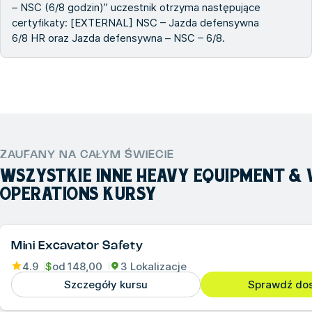
– NSC (6/8 godzin)” uczestnik otrzyma następujące
certyfikaty: [EXTERNAL] NSC – Jazda defensywna
6/8 HR oraz Jazda defensywna – NSC – 6/8.
ZAUFANY NA CAŁYM ŚWIECIE
WSZYSTKIE INNE
HEAVY EQUIPMENT & 
OPERATIONS
KURSY
Mini Excavator Safety
4.9
$
od
148,00
3 Lokalizacje
Szczegóły kursu
Sprawdź do