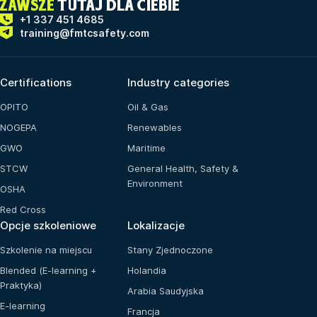
ZAWSZE
TUTAJ DLA CIEBIE
+1 337 451 4685
training@fmtcsafety.com
Certifications
Industry categories
OPITO
Oil & Gas
NOGEPA
Renewables
GWO
Maritime
STCW
General Health, Safety &
Environment
OSHA
Red Cross
Opcje szkoleniowe
Lokalizacje
Szkolenie na miejscu
Stany Zjednoczone
Blended (E-learning +
Holandia
Praktyka)
Arabia Saudyjska
E-learning
Francja