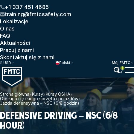
+1 337 451 4685
training@fmtcsafety.com
Lokalizacje
O nas
FAQ
Aktualności
Pracuj z nami
Skontaktuj się z nami
$
USD
Polski
Mój FMTC
0
Strona główna
»
Kursy
»
Kursy OSHA
»
Obsługa ciężkiego sprzętu i pojazdów
»
Jazda defensywna - NSC (6/8 godzin)
DEFENSIVE DRIVING – NSC (6/8
HOUR)