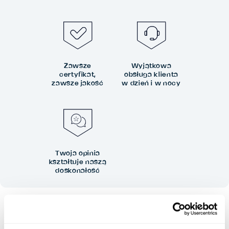
Zawsze
Wyjątkowa
certyfikat,
obsługa klienta
zawsze jakość
w dzień i w nocy
Twoja opinia
kształtuje naszą
doskonałość
BEZ RYZYKA
Bezpłatne anulowanie do 24 godzin wcześniej anulowanie, bez