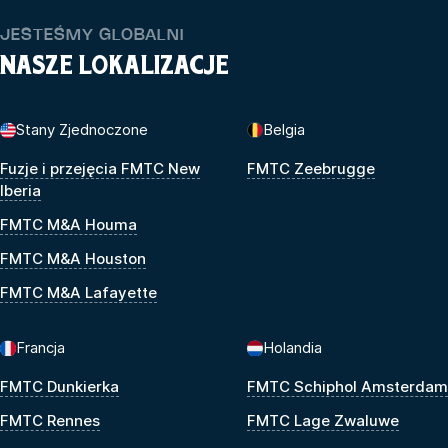
JESTEŚMY GLOBALNI
NASZE LOKALIZACJE
Stany Zjednoczone
Belgia
Fuzje i przejęcia FMTC New
FMTC Zeebrugge
Iberia
FMTC M&A Houma
FMTC M&A Houston
FMTC M&A Lafayette
Francja
Holandia
FMTC Dunkierka
FMTC Schiphol Amsterdam
FMTC Rennes
FMTC Lage Zwaluwe