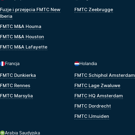
Fuzje i przejęcia FMTC New
FMTC Zeebrugge
Iberia
FMTC M&A Houma
FMTC M&A Houston
FMTC M&A Lafayette
Francja
Holandia
FMTC Dunkierka
FMTC Schiphol Amsterdam
FMTC Rennes
FMTC Lage Zwaluwe
FMTC Marsylia
FMTC HQ Amsterdam
FMTC Dordrecht
FMTC IJmuiden
Arabia Saudyjska