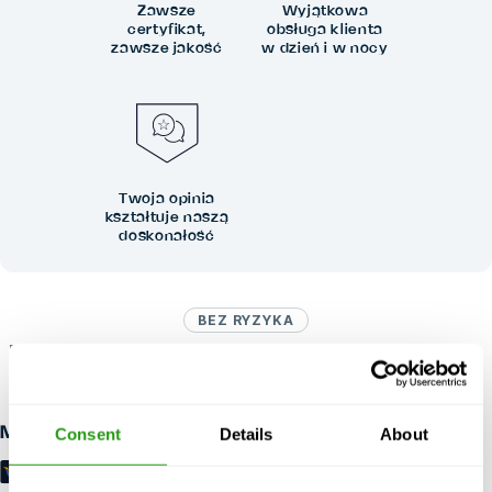
Zawsze
Wyjątkowa
certyfikat,
obsługa klienta
zawsze jakość
w dzień i w nocy
Twoja opinia
kształtuje naszą
doskonałość
BEZ RYZYKA
Bezpłatne anulowanie do 24 godzin wcześniej anulowanie, bez
przedpłaty wymagane.
Consent
Details
About
Metody płatności