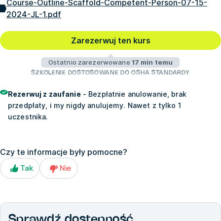
Course-Outline-Scaffold-Competent-Person-07-15-
2024-JL-1.pdf
Zarezerwuj ten kurs
Ostatnio zarezerwowane
17 min temu
SZKOLENIE DOSTOSOWANE DO OSHA STANDARDY
Rezerwuj z zaufanie
- Bezpłatnie anulowanie, brak
przedpłaty, i my nigdy anulujemy. Nawet z tylko 1
uczestnika.
Czy te informacje były pomocne?
Tak
Nie
Sprawdź dostępność