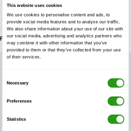
This website uses cookies
We use cookies to personalise content and ads, to
provide social media features and to analyse our traffic.
We also share information about your use of our site with
our social media, advertising and analytics partners who
FAQ
may combine it with other information that you’ve
provided to them or that they’ve collected from your use
of their services.
Czy FMTC może pomóc mi zarezerwować hotel
na czas szkolenia?
Consent
Tak. Jeśli potrzebujesz hotelu, możesz poprosić o
Necessary
Selection
niego podczas procesu rezerwacji. Jeśli
zarezerwowałeś już kurs, skontaktuj się z nami za
pośrednictwem
info@fmtcsafety.com
lub zadzwoń
Preferences
pod numer
+31 (0) 85 130 74 61
. Wiadomość e-mail
z potwierdzeniem będzie zawierać wszystkie
Statistics
szczegóły dotyczące hotelu i instrukcje dotyczące
zameldowania.