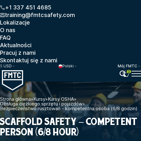
+1 337 451 4685
training@fmtcsafety.com
Lokalizacje
O nas
FAQ
Aktualności
Pracuj z nami
Skontaktuj się z nami
$
USD
Polski
Mój FMTC
0
Strona główna
»
Kursy
»
Kursy OSHA
»
Obsługa ciężkiego sprzętu i pojazdów
»
Bezpieczeństwo rusztowań - kompetentna osoba (6/8 godzin)
SCAFFOLD SAFETY – COMPETENT
PERSON (6/8 HOUR)