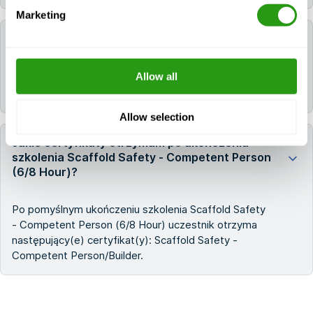
Marketing
Jaki język jest używany podczas kursu?
Allow all
Wszystkie kursy FMTC są prowadzone w języku
angielskim.
Allow selection
Jakie certyfikaty otrzymam po ukończeniu
szkolenia Scaffold Safety - Competent Person
(6/8 Hour)?
Po pomyślnym ukończeniu szkolenia Scaffold Safety
- Competent Person (6/8 Hour) uczestnik otrzyma
następujący(e) certyfikat(y): Scaffold Safety -
Competent Person/Builder.