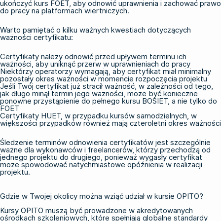
ukończyć kurs
FOET
, aby odnowić uprawnienia i zachować prawo
do pracy na platformach wiertniczych.
Warto pamiętać o kilku ważnych kwestiach dotyczących
ważności certyfikatu:
Certyfikaty należy odnowić przed upływem terminu ich
ważności, aby uniknąć przerw w uprawnieniach do pracy
Niektórzy operatorzy wymagają, aby certyfikat miał minimalny
pozostały okres ważności w momencie rozpoczęcia projektu
Jeśli Twój certyfikat już stracił ważność, w zależności od tego,
jak długo minął termin jego ważności, może być konieczne
ponowne przystąpienie do pełnego kursu
BOSIET
, a nie tylko do
FOET
Certyfikaty HUET, w przypadku kursów samodzielnych, w
większości przypadków również mają czteroletni okres ważności
Śledzenie terminów odnowienia certyfikatów jest szczególnie
ważne dla wykonawców i freelancerów, którzy przechodzą od
jednego projektu do drugiego, ponieważ wygasły certyfikat
może spowodować natychmiastowe opóźnienia w realizacji
projektu.
Gdzie w Twojej okolicy można wziąć udział w kursie OPITO?
Kursy OPITO muszą być prowadzone w akredytowanych
ośrodkach szkoleniowych, które spełniają globalne standardy