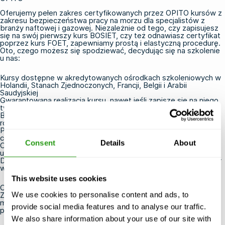
Oferujemy pełen zakres
certyfikowanych przez OPITO kursów
z
zakresu bezpieczeństwa pracy na morzu
dla specjalistów z
branży naftowej i gazowej. Niezależnie od tego, czy zapisujesz
się na swój pierwszy
kurs BOSIET
, czy też odnawiasz certyfikat
poprzez kurs
FOET
, zapewniamy prostą i elastyczną procedurę.
Oto, czego możesz się spodziewać, decydując się na szkolenie
u nas:
Kursy dostępne w akredytowanych ośrodkach szkoleniowych w
Holandii, Stanach Zjednoczonych, Francji, Belgii i Arabii
Saudyjskiej
Gwarantowana realizacja kursu, nawet jeśli zapisze się na niego
tylko jedna osoba
Bezpłatna anulacja lub zmiana terminu do 24 godzin przed
rozpoczęciem kursu
Praktyczne szkolenia prowadzone przez doświadczonych i
certyfikowanych instruktorów
Consent
Details
About
Certyfikaty OPITO wydawane są bezpośrednio po pomyślnym
ukończeniu kursu
Dostępne opcje e-learningu pozwalające skrócić czas spędzany
w ośrodku szkoleniowym
This website uses cookies
Chcesz zdobyć certyfikat lub odnowić swoje uprawnienia?
We use cookies to personalise content and ads, to
Zapoznaj się z naszą pełną ofertą
kursów bezpieczeństwa na
morzu OPITO
i zarezerwuj miejsce już dziś. Jeśli masz jakieś
provide social media features and to analyse our traffic.
pytania,
skontaktuj się z nami
.
We also share information about your use of our site with