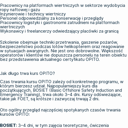
Pracownicy na platformach wiertniczych w sektorze wydobycia
ropy naftowej i gazu
Inżynierowie i technicy wiertniczy
Personel odpowiedzialny za konserwację i przeglądy
Pracownicy logistyki i gastronomii zatrudnieni na platformach
wiertniczych
Wykonawcy i freelancerzy odwiedzający placówki za granicą
Szkolenie obejmuje techniki przetrwania, gaszenie pożarów,
bezpieczeństwo podczas lotów helikopterem oraz reagowanie
w sytuacjach awaryjnych. Nie jest ono dobrowolne. Większość
operatorów i klientów nie dopuszcza personelu na teren obiektu
bez przedstawienia aktualnego certyfikatu OPITO.
Jak długo trwa kurs OPITO?
Czas trwania kursu OPITO zależy od konkretnego programu, w
którym bierzesz udział. Najpopularniejszy kurs dla
początkujących, BOSIET (Basic Offshore Safety Induction and
Emergency Training), trwa około 3–4 dni. Kursy odświeżające,
takie jak FOET, są krótsze i zazwyczaj trwają 2 dni.
Oto ogólny przegląd najczęściej spotykanych czasów trwania
kursów OPITO:
BOSIET
:
3–4 dni, w tym zajęcia teoretyczne, ćwiczenia