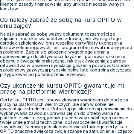
klientem zasady finansowania, aby uniknąć nieoczekiwanych
kosztów.
Co należy zabrać ze sobą na kurs OPITO w
dniu zajęć?
Należy zabrać ze sobą ważny dokument tożsamości ze
zdjęciem, morskie świadectwo zdrowia, jeśli wymaga tego
ośrodek szkoleniowy, oraz wszelkie certyfikaty ukończenia
kursów e-learningowych, jeśli program obejmował moduły przed
szkoleniem. Zaleca się założenie wygodnego ubrania
odpowiedniego do aktywności fizycznej, ponieważ szkolenie
obejmuje ćwiczenia praktyczne, takie jak ćwiczenia z zakresu
ratownictwa w basenie i symulacje gaszenia pożarów. Ośrodek
szkoleniowy zazwyczaj przesyła pełną listę kontrolną dotyczącą
przygotowań po potwierdzeniu rezerwacji.
Czy ukończenie kursu OPITO gwarantuje mi
pracę na platformie wiertniczej?
Certyfikat OPITO jest obowiązkowym wymogiem do podjęcia
pracy na platformach wiertniczych, ale sam w sobie nie
gwarantuje zatrudnienia. Potraktuj go jako rodzaj uprawnienia do
wykonywania zawodu: uprawnia cię on do przebywania na
platformie wiertniczej, jednak pracodawcy nadal będą oceniać
twoje umiejętności techniczne, doświadczenie i kwalifikacje
zawodowe. Niemniej jednak posiadanie aktualnego certyfikatu
OPITO znacznie zwiększa twoje szanse na zatrudnienie i często