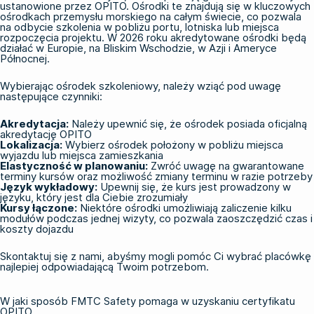
ustanowione przez OPITO. Ośrodki te znajdują się w kluczowych
ośrodkach przemysłu morskiego na całym świecie, co pozwala
na odbycie szkolenia w pobliżu portu, lotniska lub miejsca
rozpoczęcia projektu. W 2026 roku akredytowane ośrodki będą
działać w Europie, na Bliskim Wschodzie, w Azji i Ameryce
Północnej.
Wybierając ośrodek szkoleniowy, należy wziąć pod uwagę
następujące czynniki:
Akredytacja:
Należy upewnić się, że ośrodek posiada oficjalną
akredytację OPITO
Lokalizacja:
Wybierz ośrodek położony w pobliżu miejsca
wyjazdu lub miejsca zamieszkania
Elastyczność w planowaniu:
Zwróć uwagę na gwarantowane
terminy kursów oraz możliwość zmiany terminu w razie potrzeby
Język wykładowy:
Upewnij się, że kurs jest prowadzony w
języku, który jest dla Ciebie zrozumiały
Kursy łączone:
Niektóre ośrodki umożliwiają zaliczenie kilku
modułów podczas jednej wizyty, co pozwala zaoszczędzić czas i
koszty dojazdu
Skontaktuj się z nami
, abyśmy mogli pomóc Ci wybrać placówkę
najlepiej odpowiadającą Twoim potrzebom.
W jaki sposób FMTC Safety pomaga w uzyskaniu certyfikatu
OPITO