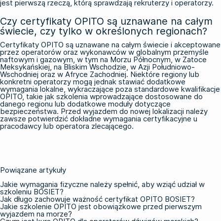
jest pierwszą rzeczą, którą sprawdzają rekruterzy i operatorzy.
Czy certyfikaty OPITO są uznawane na całym
świecie, czy tylko w określonych regionach?
Certyfikaty OPITO są uznawane na całym świecie i akceptowane
przez operatorów oraz wykonawców w globalnym przemyśle
naftowym i gazowym, w tym na Morzu Północnym, w Zatoce
Meksykańskiej, na Bliskim Wschodzie, w Azji Południowo-
Wschodniej oraz w Afryce Zachodniej. Niektóre regiony lub
konkretni operatorzy mogą jednak stawiać dodatkowe
wymagania lokalne, wykraczające poza standardowe kwalifikacje
OPITO, takie jak szkolenia wprowadzające dostosowane do
danego regionu lub dodatkowe moduły dotyczące
bezpieczeństwa. Przed wyjazdem do nowej lokalizacji należy
zawsze potwierdzić dokładne wymagania certyfikacyjne u
pracodawcy lub operatora zlecającego.
Powiązane artykuły
Jakie wymagania fizyczne należy spełnić, aby wziąć udział w
szkoleniu BOSIET?
Jak długo zachowuje ważność certyfikat OPITO BOSIET?
Jakie szkolenie OPITO jest obowiązkowe przed pierwszym
wyjazdem na morze?