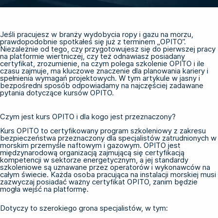
Jeśli pracujesz w branży wydobycia ropy i gazu na morzu,
prawdopodobnie spotkałeś się już z terminem „OPITO”.
Niezależnie od tego, czy przygotowujesz się do pierwszej pracy
na platformie wiertniczej, czy też odnawiasz posiadany
certyfikat, zrozumienie, na czym polega szkolenie OPITO i ile
czasu zajmuje, ma kluczowe znaczenie dla planowania kariery i
spełnienia wymagań projektowych. W tym artykule w jasny i
bezpośredni sposób odpowiadamy na najczęściej zadawane
pytania dotyczące kursów OPITO.
Czym jest kurs OPITO i dla kogo jest przeznaczony?
Kurs OPITO to certyfikowany program szkoleniowy z zakresu
bezpieczeństwa przeznaczony dla specjalistów zatrudnionych w
morskim przemyśle naftowym i gazowym. OPITO jest
międzynarodową organizacją zajmującą się certyfikacją
kompetencji w sektorze energetycznym, a jej standardy
szkoleniowe są uznawane przez operatorów i wykonawców na
całym świecie. Każda osoba pracująca na instalacji morskiej musi
zazwyczaj posiadać ważny certyfikat OPITO, zanim będzie
mogła wejść na platformę.
Dotyczy to szerokiego grona specjalistów, w tym: