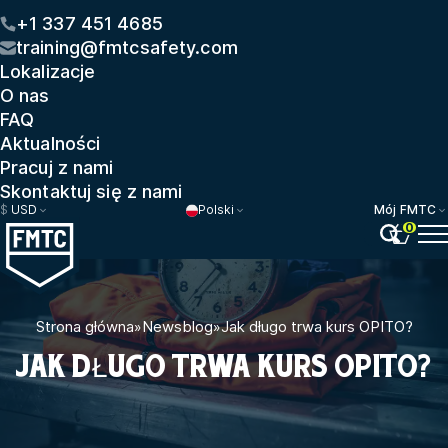
+1 337 451 4685
training@fmtcsafety.com
Lokalizacje
O nas
FAQ
Aktualności
Pracuj z nami
Skontaktuj się z nami
$
USD
Polski
Mój FMTC
0
Strona główna
»
Newsblog
»
Jak długo trwa kurs OPITO?
JAK DŁUGO TRWA KURS OPITO?