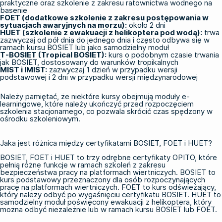
praktyczne oraz szkolenie z zakresu ratownictwa wodnego na
basenie
FOET (dodatkowe szkolenie z zakresu postępowania w
sytuacjach awaryjnych na morzu)
:
około 2 dni
HUET (szkolenie z ewakuacji z helikoptera pod wodą)
:
trwa
zazwyczaj od pół dnia do jednego dnia i często odbywa się w
ramach kursu BOSIET lub jako samodzielny moduł
T-BOSIET (Tropical BOSIET)
:
kurs o podobnym czasie trwania
jak BOSIET, dostosowany do warunków tropikalnych
MIST i IMIST:
zazwyczaj 1 dzień w przypadku wersji
podstawowej i 2 dni w przypadku wersji międzynarodowej
Należy pamiętać, że niektóre kursy obejmują
moduły e-
learningowe
, które należy ukończyć przed rozpoczęciem
szkolenia stacjonarnego, co pozwala skrócić czas spędzony w
ośrodku szkoleniowym.
Jaka jest różnica między certyfikatami BOSIET, FOET i HUET?
BOSIET, FOET i HUET to trzy odrębne certyfikaty OPITO, które
pełnią różne funkcje w ramach
szkoleń z zakresu
bezpieczeństwa pracy na platformach wiertniczych
. BOSIET to
kurs podstawowy przeznaczony dla osób rozpoczynających
pracę na platformach wiertniczych. FOET to kurs odświeżający,
który należy odbyć po wygaśnięciu certyfikatu BOSIET. HUET to
samodzielny moduł poświęcony ewakuacji z helikoptera, który
można odbyć niezależnie lub w ramach kursu BOSIET lub FOET.