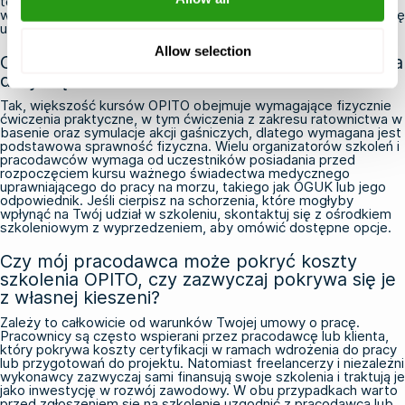
tego uniknąć, ustaw przypomnienie z odpowiednim
wyprzedzeniem przed datą wygaśnięcia certyfikatu i postaraj się
ukończyć kurs FOET, zanim certyfikat straci ważność.
Allow selection
Czy na szkolenia OPITO obowiązują wymagania
dotyczące stanu zdrowia?
Tak, większość kursów OPITO obejmuje wymagające fizycznie
ćwiczenia praktyczne, w tym ćwiczenia z zakresu ratownictwa w
basenie oraz symulacje akcji gaśniczych, dlatego wymagana jest
podstawowa sprawność fizyczna. Wielu organizatorów szkoleń i
pracodawców wymaga od uczestników posiadania przed
rozpoczęciem kursu ważnego świadectwa medycznego
uprawniającego do pracy na morzu, takiego jak OGUK lub jego
odpowiednik. Jeśli cierpisz na schorzenia, które mogłyby
wpłynąć na Twój udział w szkoleniu, skontaktuj się z ośrodkiem
szkoleniowym z wyprzedzeniem, aby omówić dostępne opcje.
Czy mój pracodawca może pokryć koszty
szkolenia OPITO, czy zazwyczaj pokrywa się je
z własnej kieszeni?
Zależy to całkowicie od warunków Twojej umowy o pracę.
Pracownicy są często wspierani przez pracodawcę lub klienta,
który pokrywa koszty certyfikacji w ramach wdrożenia do pracy
lub przygotowań do projektu. Natomiast freelancerzy i niezależni
wykonawcy zazwyczaj sami finansują swoje szkolenia i traktują je
jako inwestycję w rozwój zawodowy. W obu przypadkach warto
przed zgłoszeniem się na szkolenie uzgodnić z pracodawcą lub