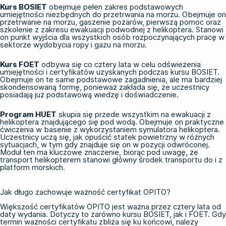
Kurs BOSIET
obejmuje pełen zakres podstawowych
umiejętności niezbędnych do przetrwania na morzu. Obejmuje on
przetrwanie na morzu, gaszenie pożarów, pierwszą pomoc oraz
szkolenie z zakresu ewakuacji podwodnej z helikoptera. Stanowi
on punkt wyjścia dla wszystkich osób rozpoczynających pracę w
sektorze wydobycia ropy i gazu na morzu.
Kurs FOET
odbywa się co cztery lata w celu odświeżenia
umiejętności i certyfikatów uzyskanych podczas kursu BOSIET.
Obejmuje on te same podstawowe zagadnienia, ale ma bardziej
skondensowaną formę, ponieważ zakłada się, że uczestnicy
posiadają już podstawową wiedzę i doświadczenie.
Program HUET
skupia się przede wszystkim na ewakuacji z
helikoptera znajdującego się pod wodą. Obejmuje on praktyczne
ćwiczenia w basenie z wykorzystaniem symulatora helikoptera.
Uczestnicy uczą się, jak opuścić statek powietrzny w różnych
sytuacjach, w tym gdy znajduje się on w pozycji odwróconej.
Moduł ten ma kluczowe znaczenie, biorąc pod uwagę, że
transport helikopterem stanowi główny środek transportu do i z
platform morskich.
Jak długo zachowuje ważność certyfikat OPITO?
Większość certyfikatów OPITO jest ważna przez cztery lata od
daty wydania. Dotyczy to zarówno kursu BOSIET, jak i FOET. Gdy
termin ważności certyfikatu zbliża się ku końcowi, należy