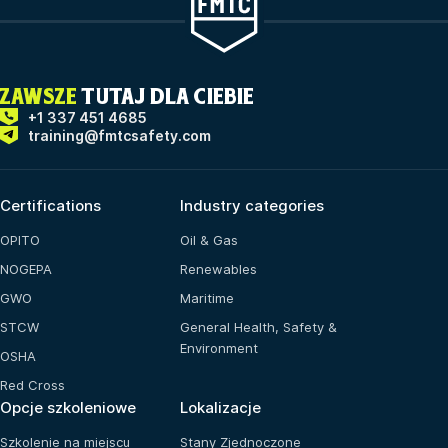
ZAWSZE
TUTAJ DLA CIEBIE
+1 337 451 4685
training@fmtcsafety.com
Certifications
Industry categories
OPITO
Oil & Gas
NOGEPA
Renewables
GWO
Maritime
STCW
General Health, Safety &
Environment
OSHA
Red Cross
Opcje szkoleniowe
Lokalizacje
Szkolenie na miejscu
Stany Zjednoczone