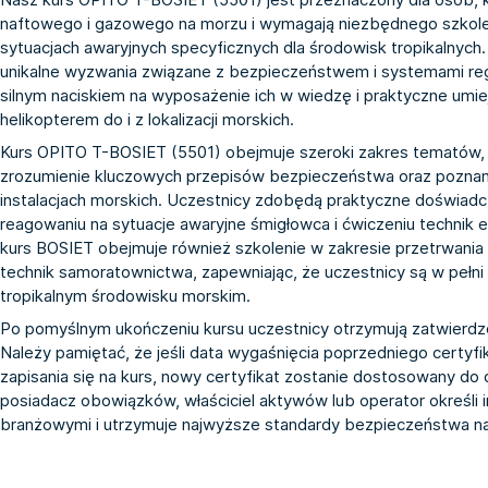
naftowego i gazowego na morzu i wymagają niezbędnego szkole
sytuacjach awaryjnych specyficznych dla środowisk tropikalny
unikalne wyzwania związane z bezpieczeństwem i systemami regu
silnym naciskiem na wyposażenie ich w wiedzę i praktyczne um
helikopterem do i z lokalizacji morskich.
Kurs OPITO T-BOSIET (5501) obejmuje szeroki zakres tematów, 
zrozumienie kluczowych przepisów bezpieczeństwa oraz pozna
instalacjach morskich. Uczestnicy zdobędą praktyczne doświadc
reagowaniu na sytuacje awaryjne śmigłowca i ćwiczeniu technik e
kurs BOSIET obejmuje również szkolenie w zakresie przetrwania
technik samoratownictwa, zapewniając, że uczestnicy są w pełn
tropikalnym środowisku morskim.
Po pomyślnym ukończeniu kursu uczestnicy otrzymują zatwierdzo
Należy pamiętać, że jeśli data wygaśnięcia poprzedniego certyfi
zapisania się na kurs, nowy certyfikat zostanie dostosowany do 
posiadacz obowiązków, właściciel aktywów lub operator określi
branżowymi i utrzymuje najwyższe standardy bezpieczeństwa n