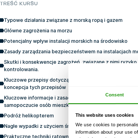
TREŚĆ KURSU
Typowe działania związane z morską ropą i gazem
Główne zagrożenia na morzu
Potencjalny wpływ instalacji morskich na środowisko
Zasady zarządzania bezpieczeństwem na instalacjach m
Skutki i konsekwencje zagrożeń, związane z nimi ryzyko
kontrolowania.
Kluczowe przepisy dotyczące bezpieczeństwa instalacj
koncepcja tych przepisów
Consent
Kluczowe informacje i zasady zapewniające zdrowie, be
samopoczucie osób mieszkających i pracujących na mor
This website uses cookies
Podróż helikopterem
We use cookies to personalis
Nagłe wypadki z użyciem śmigłowca
information about your use of
Praktyczne techniki ratownictwa śmigłowcowego