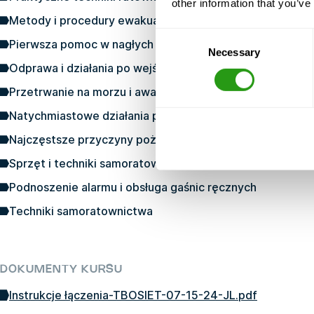
other information that you’ve
Metody i procedury ewakuacji
Consent
Pierwsza pomoc w nagłych wypadkach
Necessary
Selection
Odprawa i działania po wejściu na pokład jednostki rat
Przetrwanie na morzu i awaryjne działania na wodzie
Natychmiastowe działania pierwszej pomocy
Najczęstsze przyczyny pożarów na morzu i działania, kt
Sprzęt i techniki samoratownictwa
Podnoszenie alarmu i obsługa gaśnic ręcznych
Techniki samoratownictwa
DOKUMENTY KURSU
Instrukcje łączenia-TBOSIET-07-15-24-JL.pdf