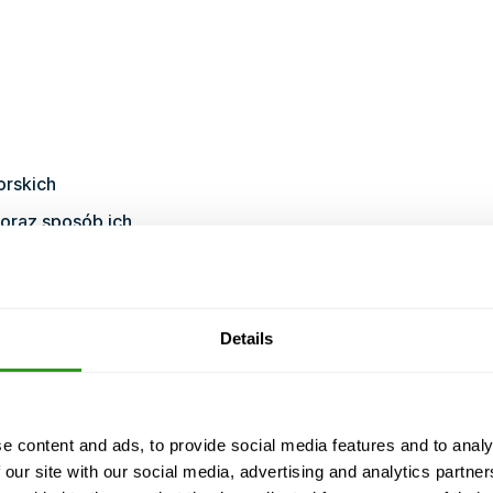
orskich
 oraz sposób ich
i morskich i podstawowa
Details
zpieczeństwo i dobre
zu
e content and ads, to provide social media features and to analy
 our site with our social media, advertising and analytics partn