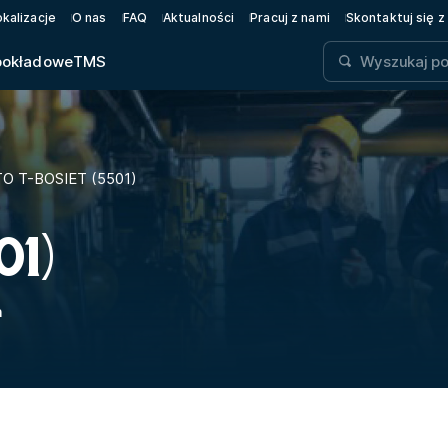
okalizacje
O nas
FAQ
Aktualności
Pracuj z nami
Skontaktuj się z
pokładowe
TMS
TO T-BOSIET (5501)
01)
n