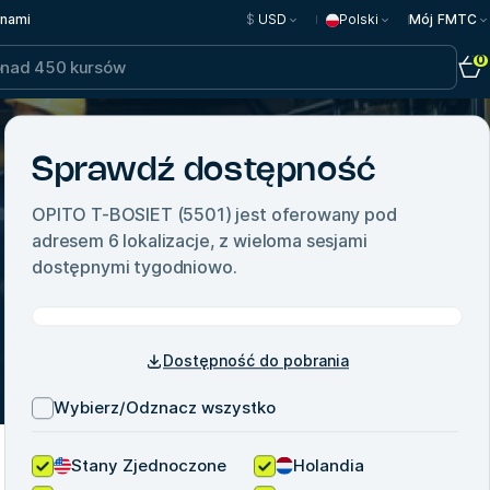
 nami
$
USD
Polski
Mój FMTC
0
Sprawdź dostępność
OPITO T-BOSIET (5501)
jest oferowany pod
adresem
6
lokalizacje, z wieloma sesjami
dostępnymi tygodniowo.
Dostępność do pobrania
Wybierz/Odznacz wszystko
Stany Zjednoczone
Holandia