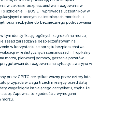
nia w zakresie bezpieczeństwa i reagowania w
ch. To szkolenie T-BOSIET wprowadza uczestników w
lacyjnymi obecnymi na instalacjach morskich, z
iejętności niezbędne do bezpiecznego podróżowania
w tym identyfikację ogólnych zagrożeń na morzu,
nie zasad zarządzania bezpieczeństwem na
zenie w korzystaniu ze sprzętu bezpieczeństwa,
wakuacji w realistycznych scenariuszach. Tropikalny
 na morzu, pierwszej pomocy, gaszenia pożarów i
i przygotowani do reagowania na sytuacje awaryjne w
ny przez OPITO certyfikat ważny przez cztery lata.
katu przypada w ciągu trzech miesięcy przed datą
daty wygaśnięcia istniejącego certyfikatu, chyba że
 inaczej. Zapewnia to zgodność z wymogami
a morzu.