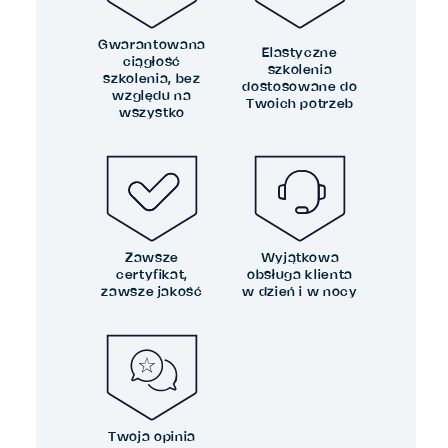
Gwarantowana
Elastyczne
ciągłość
szkolenia
szkolenia, bez
dostosowane do
względu na
Twoich potrzeb
wszystko
Zawsze
Wyjątkowa
certyfikat,
obsługa klienta
zawsze jakość
w dzień i w nocy
Twoja opinia