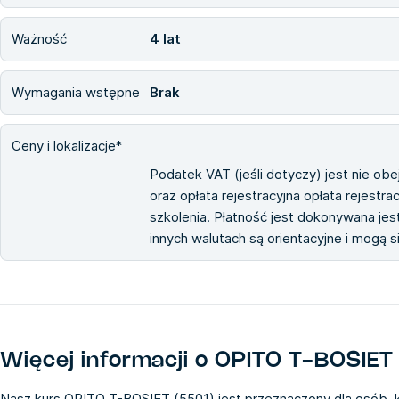
Ważność
4 lat
Wymagania wstępne
Brak
Ceny i lokalizacje*
Podatek VAT (jeśli dotyczy) jest nie ob
oraz opłata rejestracyjna opłata rejestra
szkolenia. Płatność jest dokonywana jest
innych walutach są orientacyjne i mogą 
Więcej informacji o
OPITO T-BOSIET 
Nasz kurs OPITO T-BOSIET (5501) jest przeznaczony dla osób, 