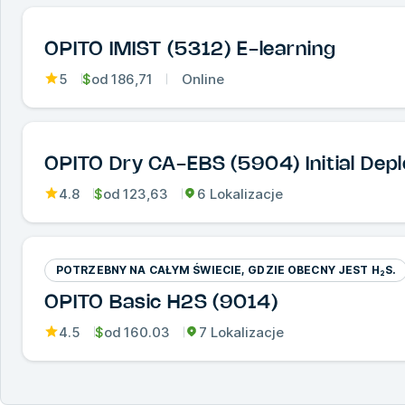
OPITO IMIST (5312) E-learning
5
$
od
186,71
Online
OPITO Dry CA-EBS (5904) Initial Dep
4.8
$
od
123,63
6 Lokalizacje
POTRZEBNY NA CAŁYM ŚWIECIE, GDZIE OBECNY JEST H₂S.
OPITO Basic H2S (9014)
4.5
$
od
160.03
7 Lokalizacje