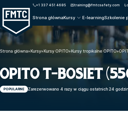
+1 337 451 4685
training@fmtcsafety.com
L
Strona główna
Kursy
E-learning
Szkolenie 
Strona główna
»
Kursy
»
Kursy OPITO
»
Kursy tropikalne OPITO
»
OPI
OPITO T-BOSIET (55
Zarezerwowano 4 razy w ciągu ostatnich 24 godzi
POPULARNE