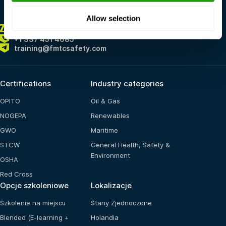
Allow selection
ZAWSZE
TUTAJ DLA CIEBIE
+1 337 451 4685
training@fmtcsafety.com
Certifications
Industry categories
OPITO
Oil & Gas
NOGEPA
Renewables
GWO
Maritime
STCW
General Health, Safety &
Environment
OSHA
Red Cross
Opcje szkoleniowe
Lokalizacje
Szkolenie na miejscu
Stany Zjednoczone
Blended (E-learning +
Holandia