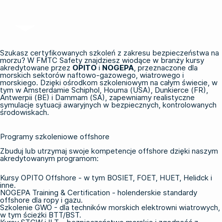
Szukasz certyfikowanych szkoleń z zakresu bezpieczeństwa na
morzu? W FMTC Safety znajdziesz wiodące w branży kursy
akredytowane przez
OPITO
i
NOGEPA
, przeznaczone dla
morskich sektorów naftowo-gazowego, wiatrowego i
morskiego. Dzięki ośrodkom szkoleniowym na całym świecie, w
tym w Amsterdamie Schiphol, Houma (USA), Dunkierce (FR),
Antwerpii (BE) i Dammam (SA), zapewniamy realistyczne
symulacje sytuacji awaryjnych w bezpiecznych, kontrolowanych
środowiskach.
Programy szkoleniowe offshore
Zbuduj lub utrzymaj swoje kompetencje offshore dzięki naszym
akredytowanym programom:
Kursy OPITO Offshore
- w tym BOSIET, FOET, HUET, Helidck i
inne.
NOGEPA Training & Certification
- holenderskie standardy
offshore dla ropy i gazu.
Szkolenie GWO
- dla techników morskich elektrowni wiatrowych,
w tym ścieżki BTT/BST.