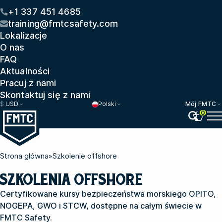
+1 337 451 4685
training@fmtcsafety.com
Lokalizacje
O nas
FAQ
Aktualności
Pracuj z nami
Skontaktuj się z nami
$
USD
Polski
Mój FMTC
0
Strona główna
»
Szkolenie offshore
SZKOLENIA OFFSHORE
Certyfikowane kursy bezpieczeństwa morskiego OPITO,
NOGEPA, GWO i STCW, dostępne na całym świecie w
FMTC Safety.