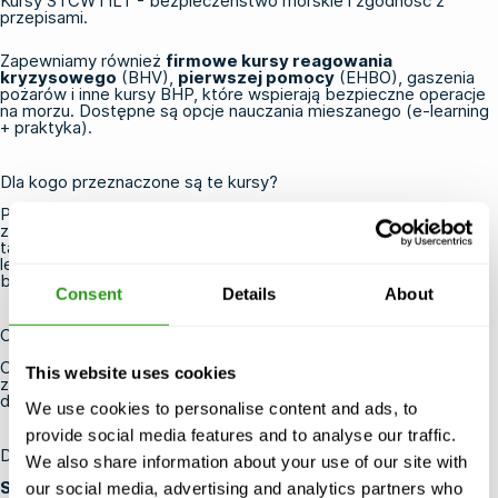
Kursy STCW i ILT
- bezpieczeństwo morskie i zgodność z
przepisami.
Zapewniamy również
firmowe kursy reagowania
kryzysowego
(BHV),
pierwszej pomocy
(EHBO), gaszenia
pożarów i inne kursy BHP, które wspierają bezpieczne operacje
na morzu. Dostępne są opcje nauczania mieszanego (e-learning
+ praktyka).
Dla kogo przeznaczone są te kursy?
Personel pracujący w branży wydobycia ropy naftowej i gazu
ziemnego, energii wiatrowej (offshore) i przemyśle morskim, a
także wykonawcy i powiązane firmy usługowe. Ważne badania
lekarskie są wymagane w przypadku większości kursów
bezpieczeństwa na morzu (patrz poniżej).
Consent
Details
About
Certyfikacja i ważność
Certyfikaty są wydawane przez OPITO i/lub NOGEPA (ważność
This website uses cookies
zależy od konkretnego standardu; w stosownych przypadkach
dostępne są trasy odświeżające).
We use cookies to personalise content and ads, to
provide social media features and to analyse our traffic.
Dlaczego warto trenować w FMTC Safety?
We also share information about your use of our site with
Szkolenie zawsze się odbywa
- nawet z jednym
our social media, advertising and analytics partners who