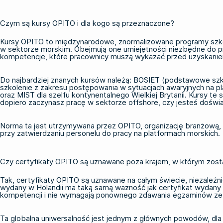
Czym są kursy OPITO i dla kogo są przeznaczone?
Kursy OPITO to międzynarodowe, znormalizowane programy szko
w sektorze morskim. Obejmują one umiejętności niezbędne do p
kompetencje, które pracownicy muszą wykazać przed uzyskaniem
Do najbardziej znanych kursów należą:
BOSIET (podstawowe szkol
szkolenie z zakresu postępowania w sytuacjach awaryjnych na p
oraz MIST dla szelfu kontynentalnego Wielkiej Brytanii. Kursy 
dopiero zaczynasz pracę w sektorze offshore, czy jesteś doświa
Norma ta jest utrzymywana przez OPITO, organizację branżową, k
przy zatwierdzaniu personelu do pracy na platformach morskich.
Czy certyfikaty OPITO są uznawane poza krajem, w którym zos
Tak, certyfikaty OPITO są uznawane na całym świecie, niezależn
wydany w Holandii ma taką samą ważność jak certyfikat wydany w
kompetencji i nie wymagają ponownego zdawania egzaminów ze w
Ta globalna uniwersalność jest jednym z głównych powodów, dl