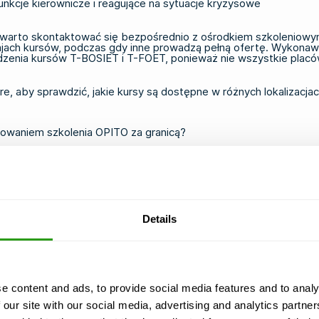
unkcje kierownicze i reagujące na sytuacje kryzysowe
go warto skontaktować się bezpośrednio z ośrodkiem szkoleniowy
zajach kursów, podczas gdy inne prowadzą pełną ofertę. Wykonawc
dzenia
kursów T-BOSIET i T-FOET
, ponieważ nie wszystkie placó
re
, aby sprawdzić, jakie kursy są dostępne w różnych lokalizacjac
owaniem szkolenia OPITO za granicą?
dku wykonawcy powinni sprawdzić kilka kluczowych kwestii, ab
oleniowy posiada aktualną akredytację OPITO dla konkretnego kur
środka.
Details
ariant, którego potrzebujesz. Na przykład BOSIET z CA-EBS i BOS
bywa się w języku angielskim, jednak w przypadku obaw, że j
wają się z datą rozpoczęcia Twojego projektu oraz planami podr
kursu zostanie wydany certyfikat wraz z dokumentacją, zwłaszcz
rzy stawiają dodatkowe wymagania wykraczające poza standardo
e content and ads, to provide social media features and to analy
 our site with our social media, advertising and analytics partn