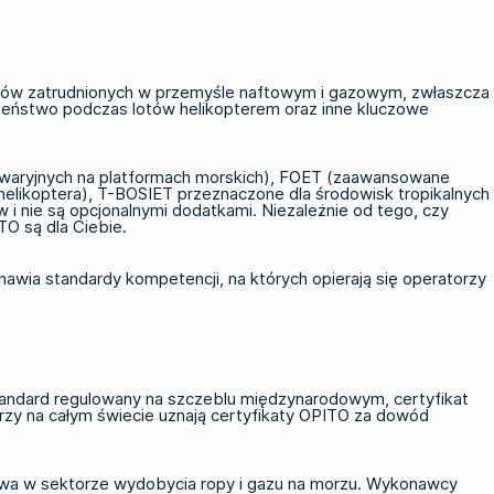
tów zatrudnionych w przemyśle naftowym i gazowym, zwłaszcza
zeństwo podczas lotów helikopterem oraz inne kluczowe
aryjnych na platformach morskich)
,
FOET (zaawansowane
elikoptera)
,
T-BOSIET
przeznaczone dla środowisk tropikalnych
i nie są opcjonalnymi dodatkami. Niezależnie od tego, czy
TO są dla Ciebie.
awia standardy kompetencji, na których opierają się operatorzy
standard regulowany na szczeblu międzynarodowym, certyfikat
orzy na całym świecie uznają certyfikaty OPITO za dowód
twa w sektorze wydobycia ropy i gazu na morzu. Wykonawcy