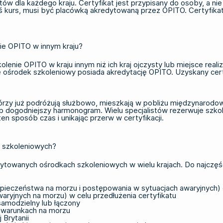
katów dla każdego kraju. Certyfikat jest przypisany do osoby, a
łeś kurs, musi być placówką akredytowaną przez OPITO. Certyfi
ie OPITO w innym kraju?
enie OPITO w kraju innym niż ich kraj ojczysty lub miejsce reali
le ośrodek szkoleniowy posiada akredytację OPITO. Uzyskany cer
órzy już podróżują służbowo, mieszkają w pobliżu międzynarodo
lub dogodniejszy harmonogram. Wielu specjalistów rezerwuje
szko
n sposób czas i unikając przerw w certyfikacji.
 szkoleniowych?
wanych ośrodkach szkoleniowych w wielu krajach. Do najczęści
ieczeństwa na morzu i postępowania w sytuacjach awaryjnych)
aryjnych na morzu) w celu przedłużenia certyfikatu
samodzielny lub łączony
h warunkach na morzu
 Brytanii