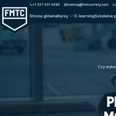
+1 337 451 4685
training@fmtcsafety.com
L
Strona główna
Kursy
E-learning
Szkolenie 
Czy wykon
P