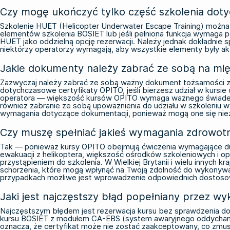
Czy mogę ukończyć tylko część szkolenia dot
Szkolenie HUET (Helicopter Underwater Escape Training) można u
elementów szkolenia BOSIET lub jeśli pełniona funkcja wymaga 
HUET jako oddzielną opcję rezerwacji. Należy jednak dokładnie 
niektórzy operatorzy wymagają, aby wszystkie elementy były a
Jakie dokumenty należy zabrać ze sobą na mi
Zazwyczaj należy zabrać ze sobą ważny dokument tożsamości ze
dotychczasowe certyfikaty OPITO, jeśli bierzesz udział w kurs
operatora — większość kursów OPITO wymaga ważnego świadectw
również zabranie ze sobą upoważnienia do udziału w szkoleniu 
wymagania dotyczące dokumentacji, ponieważ mogą one się niezna
Czy muszę spełniać jakieś wymagania zdrowotn
Tak — ponieważ kursy OPITO obejmują ćwiczenia wymagające duże
ewakuacji z helikoptera, większość ośrodków szkoleniowych i
przystąpieniem do szkolenia. W Wielkiej Brytanii i wielu innych 
schorzenia, które mogą wpłynąć na Twoją zdolność do wykonywa
przypadkach możliwe jest wprowadzenie odpowiednich dostoso
Jaki jest najczęstszy błąd popełniany przez w
Najczęstszym błędem jest rezerwacja kursu bez sprawdzenia d
kursu BOSIET z modułem CA-EBS (system awaryjnego oddychania
oznacza, że certyfikat może nie zostać zaakceptowany, co zmus