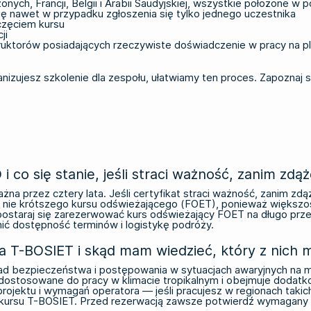
ych, Francji, Belgii i Arabii Saudyjskiej, wszystkie położone w
ię nawet w przypadku zgłoszenia się tylko jednego uczestnika
częciem kursu
ji
ruktorów posiadających rzeczywiste doświadczenie w pracy na p
anizujesz szkolenie dla zespołu, ułatwiamy ten proces.
Zapoznaj 
 co się stanie, jeśli straci ważność, zanim zd
żna przez cztery lata. Jeśli certyfikat straci ważność, zanim z
nie krótszego kursu odświeżającego (FOET), ponieważ większoś
, postaraj się zarezerwować kurs odświeżający FOET na długo pr
ć dostępność terminów i logistykę podróży.
 a T-BOSIET i skąd mam wiedzieć, który z nich 
d bezpieczeństwa i postępowania w sytuacjach awaryjnych na 
 dostosowane do pracy w klimacie tropikalnym i obejmuje dodatk
rojektu i wymagań operatora — jeśli pracujesz w regionach takich
kursu T-BOSIET. Przed rezerwacją zawsze potwierdź wymagany k