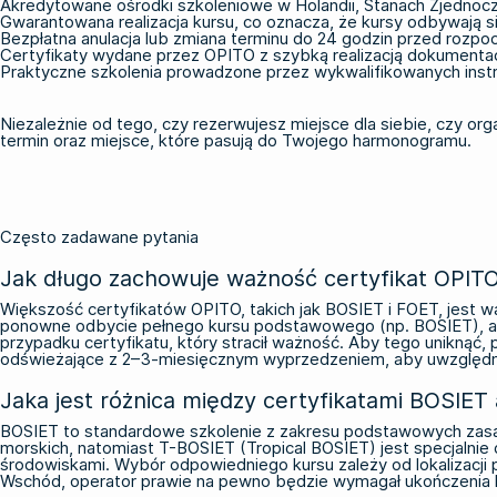
Akredytowane ośrodki szkoleniowe w Holandii, Stanach Zjednoczon
Gwarantowana realizacja kursu, co oznacza, że kursy odbywają s
Bezpłatna anulacja lub zmiana terminu do 24 godzin przed rozpo
Certyfikaty wydane przez OPITO z szybką realizacją dokumentac
Praktyczne szkolenia prowadzone przez wykwalifikowanych inst
Niezależnie od tego, czy rezerwujesz miejsce dla siebie, czy org
termin oraz miejsce, które pasują do Twojego harmonogramu.
Często zadawane pytania
Jak długo zachowuje ważność certyfikat OPITO i
Większość certyfikatów OPITO, takich jak BOSIET i FOET, jest wa
ponowne odbycie pełnego kursu podstawowego (np. BOSIET), a 
przypadku certyfikatu, który stracił ważność. Aby tego uniknąć
odświeżające z 2–3-miesięcznym wyprzedzeniem, aby uwzględni
Jaka jest różnica między certyfikatami BOSIET
BOSIET to standardowe szkolenie z zakresu podstawowych zasa
morskich, natomiast T-BOSIET (Tropical BOSIET) jest specjalnie
środowiskami. Wybór odpowiedniego kursu zależy od lokalizacji p
Wschód, operator prawie na pewno będzie wymagał ukończenia 