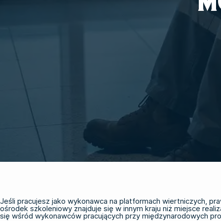
M
Jeśli pracujesz jako wykonawca na platformach wiertniczych, pr
ośrodek szkoleniowy znajduje się w innym kraju niż miejsce reali
się wśród wykonawców pracujących przy międzynarodowych proj