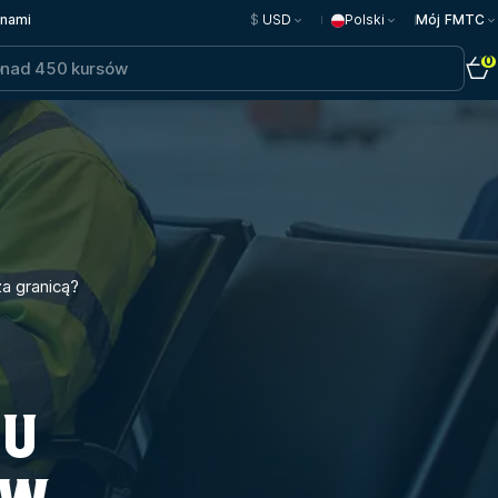
 nami
$
USD
Polski
Mój FMTC
0
a granicą?
ZU