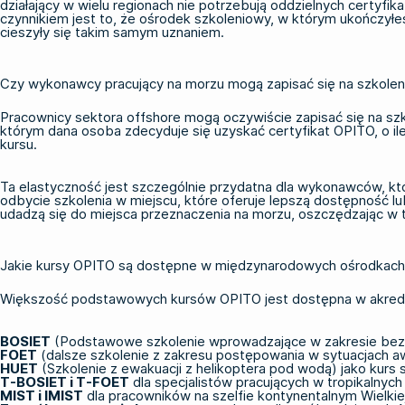
działający w wielu regionach nie potrzebują oddzielnych certyfi
czynnikiem jest to, że ośrodek szkoleniowy, w którym ukończy
cieszyły się takim samym uznaniem.
Czy wykonawcy pracujący na morzu mogą zapisać się na szkolen
Pracownicy sektora offshore mogą oczywiście zapisać się na szkol
którym dana osoba zdecyduje się uzyskać certyfikat OPITO, o i
kursu.
Ta elastyczność jest szczególnie przydatna dla wykonawców, kt
odbycie szkolenia w miejscu, które oferuje lepszą dostępność 
udadzą się do miejsca przeznaczenia na morzu, oszczędzając w te
Jakie kursy OPITO są dostępne w międzynarodowych ośrodkach
Większość podstawowych kursów OPITO jest dostępna w akredyto
BOSIET
(Podstawowe szkolenie wprowadzające w zakresie bezp
FOET
(dalsze szkolenie z zakresu postępowania w sytuacjach aw
HUET
(Szkolenie z ewakuacji z helikoptera pod wodą) jako kurs 
T-BOSIET
i
T-FOET
dla specjalistów pracujących w tropikalnyc
MIST i IMIST
dla pracowników na szelfie kontynentalnym Wielkiej