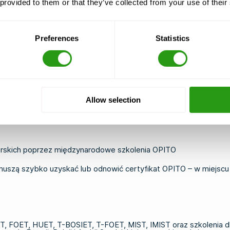
 provided to them or that they’ve collected from your use of their
niem rezerwacji pozwoli uniknąć późniejszych komplikacji, zwłasz
,
skontaktuj się z działem bezpieczeństwa FMTC
, a pomożemy Ci
Preferences
Statistics
olenia OPITO na całym świecie?
enia OPITO w certyfikowanych ośrodkach w wielu krajach. Na st
ziej wiarygodny sposób sprawdzenia statusu danego ośrodka prz
 lub lotnisk, ponieważ zazwyczaj zapewniają one najwygodniejs
Allow selection
ura szkoleniowa akredytowana przez OPITO, należą Holandia, Wiel
wadzący działalność w tych regionach lub przebywający w nich 
rskich poprzez międzynarodowe szkolenia OPITO
muszą szybko uzyskać lub odnowić certyfikat OPITO – w miejsc
ET
,
FOET
,
HUET
,
T-BOSIET
,
T-FOET
, MIST, IMIST oraz szkolenia
d