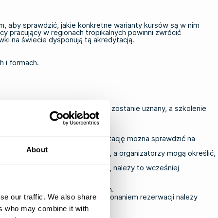
m, aby sprawdzić, jakie konkretne warianty kursów są w nim
y pracujący w regionach tropikalnych powinni zwrócić
wki na świecie dysponują tą akredytacją.
h i formach.
y mieć pewność, że certyfikat zostanie uznany, a szkolenie
su, który Cię interesuje. Akredytację można sprawdzić na
About
IET z EBS to różne kody kursów, a organizatorzy mogą określić,
ęzyk może stanowić przeszkodę, należy to wcześniej
óży.
a jeśli masz napięty harmonogram.
wy certyfikat OPITO. Przed dokonaniem rezerwacji należy
se our traffic. We also share
ers who may combine it with