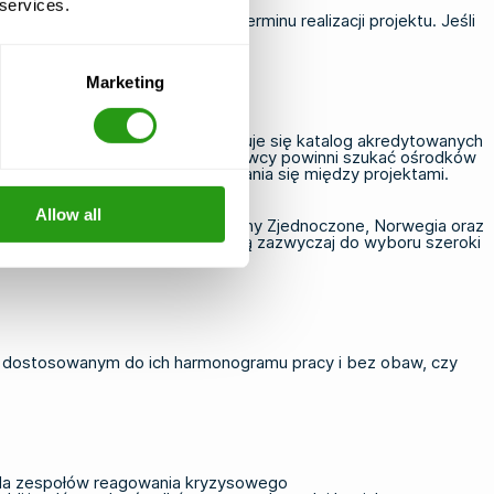
 services.
cza gdy pracujesz pod presją terminu realizacji projektu. Jeśli
 ustalić Twoje wymagania.
Marketing
ronie internetowej OPITO znajduje się katalog akredytowanych
ed dokonaniem rezerwacji. Wykonawcy powinni szukać ośrodków
zy dojazd podczas przemieszczania się między projektami.
Allow all
ka Brytania, Francja, Belgia, Stany Zjednoczone, Norwegia oraz
w ramach podróży służbowych mają zazwyczaj do wyboru szeroki
u dostosowanym do ich harmonogramu pracy i bez obaw, czy
la zespołów reagowania kryzysowego