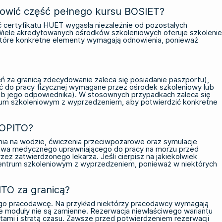
nowić część pełnego kursu BOSIET?
ć certyfikatu HUET wygasła niezależnie od pozostałych
 Wiele akredytowanych ośrodków szkoleniowych oferuje szkolenie
, które konkretne elementy wymagają odnowienia, ponieważ
za granicą zdecydowanie zaleca się posiadanie paszportu),
ść do pracy fizycznej wymagane przez ośrodek szkoleniowy lub
b jego odpowiednika). W stosownych przypadkach zaleca się
trum szkoleniowym z wyprzedzeniem, aby potwierdzić konkretne
 OPITO?
nia na wodzie, ćwiczenia przeciwpożarowe oraz symulacje
ctwa medycznego uprawniającego do pracy na morzu przed
ez zatwierdzonego lekarza. Jeśli cierpisz na jakiekolwiek
 centrum szkoleniowym z wyprzedzeniem, ponieważ w niektórych
ITO za granicą?
go pracodawcę. Na przykład niektórzy pracodawcy wymagają
 moduły nie są zamienne. Rezerwacja niewłaściwego wariantu
ami i stratą czasu. Zawsze przed potwierdzeniem rezerwacji