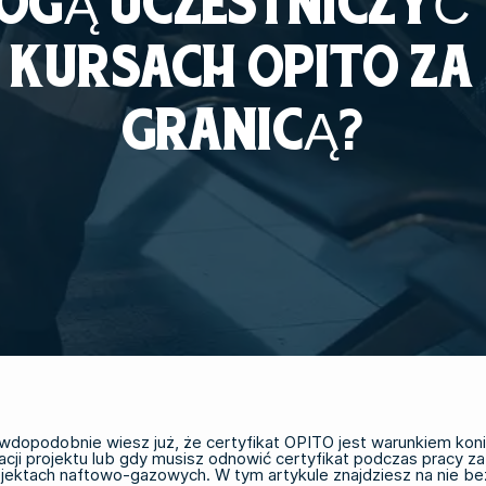
OGĄ UCZESTNICZYĆ
KURSACH OPITO ZA
GRANICĄ?
awdopodobnie wiesz już, że certyfikat OPITO jest warunkiem kon
zacji projektu lub gdy musisz odnowić certyfikat podczas pracy za
ektach naftowo-gazowych. W tym artykule znajdziesz na nie be