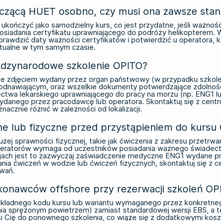
yczącą HUET osobno, czy musi ona zawsze sta
kończyć jako samodzielny kurs, co jest przydatne, jeśli ważnoś
posiadania certyfikatu uprawniającego do podróży helikopterem.
sprawdzić daty ważności certyfikatów i potwierdzić u operatora
ktualne w tym samym czasie.
ędzynarodowe szkolenie OPITO?
 zdjęciem wydany przez organ państwowy (w przypadku szkoleń 
ie odnawiającym, oraz wszelkie dokumenty potwierdzające zdolno
a lekarskiego uprawniającego do pracy na morzu (np. ENG1 lu
wydanego przez pracodawcę lub operatora. Skontaktuj się z cen
cznie różnić w zależności od lokalizacji.
e lub fizyczne przed przystąpieniem do kursu
j sprawności fizycznej, takie jak ćwiczenia z zakresu przetrwa
 operatorów wymaga od uczestników posiadania ważnego świade
krajach jest to zazwyczaj zaświadczenie medyczne ENG1 wydane prz
nia ćwiczeń w wodzie lub ćwiczeń fizycznych, skontaktuj się z
wań.
ykonawców offshore przy rezerwacji szkoleń OP
okładnego kodu kursu lub wariantu wymaganego przez konkretne
 sprężonym powietrzem) zamiast standardowej wersji EBS, a te
i Cię do ponownego szkolenia, co wiąże się z dodatkowymi koszt