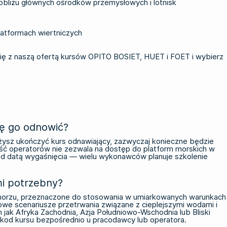
 pobliżu głównych ośrodków przemysłowych i lotnisk
latformach wiertniczych
się z naszą ofertą kursów OPITO BOSIET, HUET i FOET
i wybierz
ążę go odnowić?
dążysz ukończyć kurs odnawiający, zazwyczaj konieczne będzie
ć operatorów nie zezwala na dostęp do platform morskich w
zed datą wygaśnięcia — wielu wykonawców planuje szkolenie
mi potrzebny?
morzu, przeznaczone do stosowania w umiarkowanych warunkach
owe scenariusze przetrwania związane z cieplejszymi wodami i
 jak Afryka Zachodnia, Azja Południowo-Wschodnia lub Bliski
od kursu bezpośrednio u pracodawcy lub operatora.