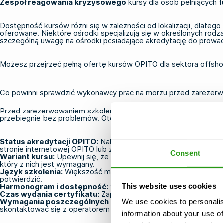
Zespół reagowania kryzysowego
kursy dla osób pełniących f
Dostępność kursów różni się w zależności od lokalizacji, dlate
oferowane. Niektóre ośrodki specjalizują się w określonych rod
szczególną uwagę na ośrodki posiadające akredytację do prowa
Możesz przejrzeć pełną ofertę
kursów OPITO
dla
sektora offsho
Co powinni sprawdzić wykonawcy prac na morzu przed zarezerw
Przed zarezerwowaniem szkolenia OPITO w międzynarodowym ośro
przebiegnie bez problemów. Oto, co należy sprawdzić:
Status akredytacji OPITO:
Należy upewnić się, że ośrodek szk
stronie internetowej OPITO lub zwracając się bezpośrednio do o
Consent
Wariant kursu:
Upewnij się, że ośrodek oferuje dokładnie ten w
który z nich jest wymagany.
Język szkolenia:
Większość międzynarodowych szkoleń OPITO od
potwierdzić.
This website uses cookies
Harmonogram i dostępność:
Sprawdź, czy terminy kursu pokry
Czas wydania certyfikatu:
Zapytaj, jak szybko po ukończeniu 
Wymagania poszczególnych operatorów:
Niektórzy operato
We use cookies to personalis
skontaktować się z operatorem lub pracodawcą.
information about your use of