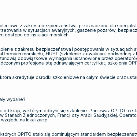
leniowe z zakresu bezpieczeństwa, przeznaczone dla specjalis
rzetrwania w sytuacjach awaryjnych, gaszenie pożarów, bezpiec
 dostępu do instalacji morskich.
enie z zakresu bezpieczeństwa i postępowania w sytuacjach aw
latformach morskich)
,
HUET (szkolenie z ewakuacji podwodnej z h
te stanowią obowiązkowe wymagania ustanowione przez operatorów 
dczonym profesjonalistą odnawiającym certyfikat, szkolenia OPI
tóra akredytuje ośrodki szkoleniowe na całym świecie oraz ustan
tały wydane?
ie od kraju, w którym odbyło się szkolenie. Ponieważ OPITO to 
 Stanach Zjednoczonych, Francji czy Arabii Saudyjskiej. Operat
zględu na lokalizację.
a których OPITO stało się dominującym standardem bezpieczeńs