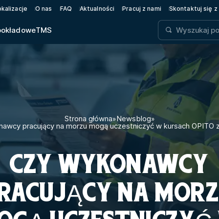
okalizacje
O nas
FAQ
Aktualności
Pracuj z nami
Skontaktuj się z
pokładowe
TMS
Strona główna
»
Newsblog
»
awcy pracujący na morzu mogą uczestniczyć w kursach OPITO z
CZY WYKONAWCY
RACUJĄCY NA MOR