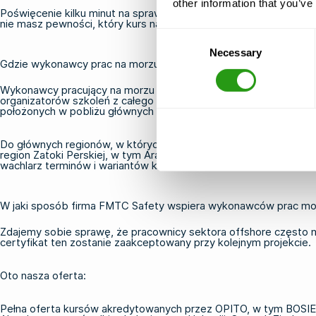
other information that you’ve
Poświęcenie kilku minut na sprawdzenie tych kwestii przed dokona
nie masz pewności, który kurs najlepiej pasuje do Twojej sytuacji
Consent
Necessary
Selection
Gdzie wykonawcy prac na morzu mogą znaleźć akredytowane szk
Wykonawcy pracujący na morzu mogą znaleźć akredytowane szkol
organizatorów szkoleń z całego świata, który stanowi najbard
położonych w pobliżu głównych ośrodków przemysłowych, portów
Do głównych regionów, w których istnieje sprawdzona infrastrukt
region Zatoki Perskiej, w tym Arabia Saudyjska. Wykonawcy pro
wachlarz terminów i wariantów kursów.
W jaki sposób firma FMTC Safety wspiera wykonawców prac mo
Zdajemy sobie sprawę, że pracownicy sektora offshore często 
certyfikat ten zostanie zaakceptowany przy kolejnym projekcie.
Oto nasza oferta:
Pełna oferta kursów akredytowanych przez OPITO, w tym
BOSI