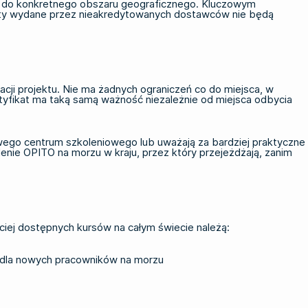
 nie do konkretnego obszaru geograficznego. Kluczowym
katy wydane przez nieakredytowanych dostawców nie będą
zacji projektu. Nie ma żadnych ograniczeń co do miejsca, w
tyfikat ma taką samą ważność niezależnie od miejsca odbycia
wego centrum szkoleniowego lub uważają za bardziej praktyczne
lenie OPITO na morzu
w kraju, przez który przejeżdżają, zanim
ej dostępnych kursów na całym świecie należą:
 dla nowych pracowników na morzu