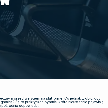
 W
iecznym przed wejściem na platformę. Co jednak zrobić, gdy
 granicą? Są to praktyczne pytania, które nieustannie pojawiają
zpośrednie odpowiedzi.