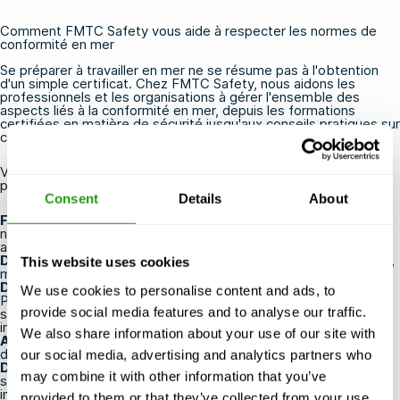
Comment FMTC Safety vous aide à respecter les normes de
conformité en mer
Se préparer à travailler en mer ne se résume pas à l'obtention
d'un simple certificat. Chez FMTC Safety, nous aidons les
professionnels et les organisations à gérer l'ensemble des
aspects liés à la conformité en mer, depuis les formations
certifiées en matière de sécurité jusqu'aux conseils pratiques sur
ce dont vous avez besoin avant votre départ.
Voici ce que nous vous proposons pour vous aider à vous
préparer à l'externalisation :
Consent
Details
About
Formations à la sécurité offshore certifiées OPITO
,
notamment les formations
BOSIET
,
FOET
,
HUET
,
T-BOSIET
et
aux interventions d'urgence
Des horaires flexibles
avec une continuité des cours garantie,
This website uses cookies
même s'il n'y a qu'un seul participant
Des centres de formation stratégiquement situés
aux
We use cookies to personalise content and ads, to
Pays-Bas, aux États-Unis, en France, en Belgique et en Arabie
provide social media features and to analyse our traffic.
saoudite, à proximité des ports, des aéroports et des pôles
industriels
We also share information about your use of our site with
Annulation ou report sans frais
jusqu'à 24 heures avant le
début de votre cours
our social media, advertising and analytics partners who
Des formateurs expérimentés et certifiés
, dotés d'une
may combine it with other information that you’ve
solide expérience pratique dans les secteurs offshore et
industriel
provided to them or that they’ve collected from your use