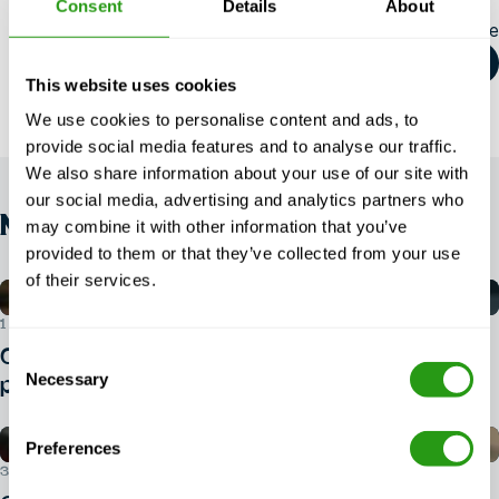
Consent
Details
About
Partager cet article
This website uses cookies
We use cookies to personalise content and ads, to
provide social media features and to analyse our traffic.
We also share information about your use of our site with
our social media, advertising and analytics partners who
NOUVELLES
may combine it with other information that you’ve
provided to them or that they’ve collected from your use
of their services.
1ER AOÛT 2026
Quelle pièce d'identité faut-il présenter
Consent
Necessary
Selection
pour passer le BOSIET ?
Preferences
30 JUILLET 2026