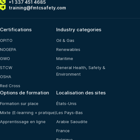
+1 337 451 4685
training@fmtcsafety.com
Certifications
Industry categories
OPITO
Oil & Gas
NOGEPA
Renewables
GWO
Maritime
STCW
General Health, Safety &
Environment
OSHA
Red Cross
Options de formation
Localisation des sites
Formation sur place
États-Unis
Mixte (E-learning + pratique)
Les Pays-Bas
Apprentissage en ligne
Arabie Saoudite
France
Belgique