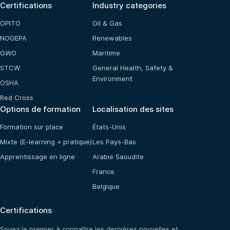
Certifications
Industry categories
OPITO
Oil & Gas
NOGEPA
Renewables
GWO
Maritime
STCW
General Health, Safety &
Environment
OSHA
Red Cross
Options de formation
Localisation des sites
Formation sur place
États-Unis
Mixte (E-learning + pratique)
Les Pays-Bas
Apprentissage en ligne
Arabie Saoudite
France
Belgique
Certifications
Soyez le premier à connaître les dernières nouvelles et