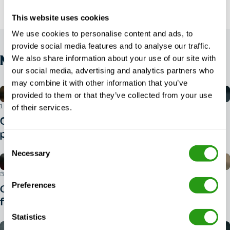
This website uses cookies
We use cookies to personalise content and ads, to
provide social media features and to analyse our traffic.
NOUVELLES
We also share information about your use of our site with
our social media, advertising and analytics partners who
may combine it with other information that you’ve
provided to them or that they’ve collected from your use
of their services.
1ER AOÛT 2026
Quelle pièce d'identité faut-il présenter
pour passer le BOSIET ?
Consent
Necessary
Selection
30 JUILLET 2026
Preferences
Comment puis-je m'inscrire à une
formation BOSIET ?
Statistics