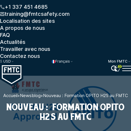
+1 337 451 4685
training@fmtcsafety.com
Localisation des sites
A propos de nous
FAQ
Actualités
Travailler avec nous
Contactez nous
$
USD
Français
Mon FMTC
0
Accueil
»
Newsblog
»
Nouveau : Formation OPITO H2S au FMTC
NOUVEAU : FORMATION OPITO
H2S AU FMTC