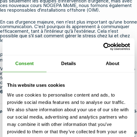
pas seulement les équipes d'intervention d'urgence, mais avec
ces nouveaux cours NOGEPA MoME, nous formons également
les responsables d'installations offshore (OIM).
En cas d'urgence majeure, rien n'est plus important qu'une bonne
communication. C'est pourquoi ils apprennent à communiquer
efficacement, tant à l'intérieur qu'à l'extérieur. Cela n'est
possible que s'il sait comment gérer le stress chez lui et chez
les autres.
Plus d'informations sur nos cours de gestion des urgences
majeures (MoME)
Consent
Details
About
Vous souhaitez obtenir plus d'informations sur les cours ou vous
inscrire à l'un de ces cours ? Ou souhaitez-vous organiser une
formation basée sur un scénario NOGEPA dans le cadre de ces
cours ? N'hésitez pas à nous contacter à l'adresse
This website uses cookies
info@fmtcsafety.com
ou à nous appeler au
+31 (0) 85 130 74
61
.
We use cookies to personalise content and ads, to
provide social media features and to analyse our traffic.
We also share information about your use of our site with
par fs-admin
14 mai 2025
our social media, advertising and analytics partners who
may combine it with other information that you’ve
provided to them or that they’ve collected from your use
Partager cet article