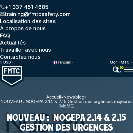
+1 337 451 4685
training@fmtcsafety.com
Localisation des sites
A propos de nous
FAQ
Actualités
Travailler avec nous
Contactez nous
$
USD
Français
Mon FMTC
0
Accueil
»
Newsblog
»
NOUVEAU : NOGEPA 2.14 & 2.15 Gestion des urgences majeures
(MoME)
NOUVEAU : NOGEPA 2.14 & 2.15
GESTION DES URGENCES