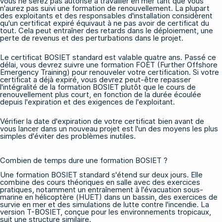
vous ne serez pas autorisé à travailler en mer tant que vous
n'aurez pas suivi une formation de renouvellement. La plupart
des exploitants et des responsables d'installation considèrent
qu'un certificat expiré équivaut à ne pas avoir de certificat du
tout. Cela peut entraîner des retards dans le déploiement, une
perte de revenus et des perturbations dans le projet.
Le certificat BOSIET standard est valable quatre ans. Passé ce
délai, vous devrez suivre une
formation FOET (Further Offshore
Emergency Training)
pour renouveler votre certification. Si votre
certificat a déjà expiré, vous devrez peut-être repasser
l'intégralité
de la formation BOSIET
plutôt que le cours de
renouvellement plus court, en fonction de la durée écoulée
depuis l'expiration et des exigences de l'exploitant.
Vérifier la date d'expiration de votre certificat bien avant de
vous lancer dans un nouveau projet est l'un des moyens les plus
simples d'éviter des problèmes inutiles.
Combien de temps dure une formation BOSIET ?
Une formation BOSIET standard s'étend sur deux jours. Elle
combine des cours théoriques en salle avec des exercices
pratiques, notamment un entraînement à l'évacuation sous-
marine en hélicoptère (HUET) dans un bassin, des exercices de
survie en mer et des simulations de lutte contre l'incendie. La
version
T-BOSIET
, conçue pour les environnements tropicaux,
suit une structure similaire.