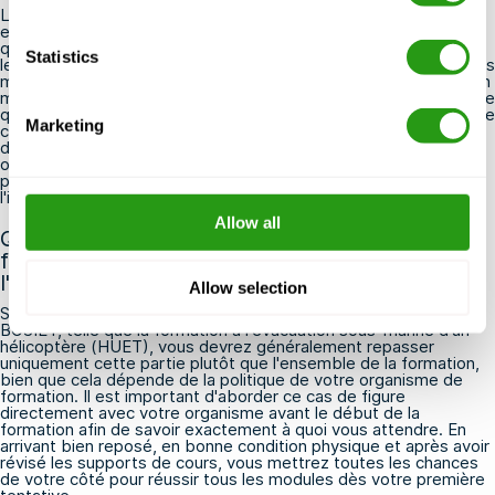
La formation BOSIET standard s'applique à la plupart des
environnements offshore dans les régions tempérées, tandis
que la formation T-BOSIET (BOSIET tropical) est conçue pour
Statistics
les travailleurs affectés à des climats tropicaux et comprend des
modules de survie adaptés à ces régions. L'e-BOSIET intègre un
module d'apprentissage en ligne avant les sessions pratiques, ce
qui permet de réduire le temps passé au centre de formation. Le
Marketing
choix de la variante appropriée dépend de votre région
d'affectation et des exigences spécifiques fixées par votre
opérateur ou votre client ; veillez donc à toujours vérifier ces
points auprès de votre employeur ou du responsable de
l'installation avant de réserver.
Allow all
Que se passe-t-il si j'échoue à une partie de la
formation BOSIET ? Dois-je repasser
l'intégralité du programme ?
Allow selection
Si vous ne réussissez pas une partie spécifique de la formation
BOSIET, telle que la formation à l'évacuation sous-marine d'un
hélicoptère (HUET), vous devrez généralement repasser
uniquement cette partie plutôt que l'ensemble de la formation,
bien que cela dépende de la politique de votre organisme de
formation. Il est important d'aborder ce cas de figure
directement avec votre organisme avant le début de la
formation afin de savoir exactement à quoi vous attendre. En
arrivant bien reposé, en bonne condition physique et après avoir
révisé les supports de cours, vous mettrez toutes les chances
de votre côté pour réussir tous les modules dès votre première