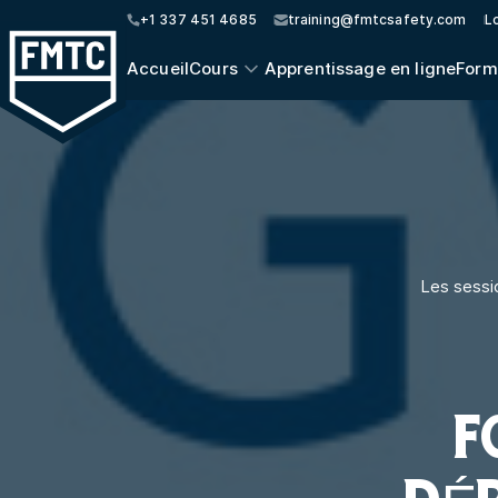
+1 337 451 4685
training@fmtcsafety.com
Lo
Accueil
Cours
Apprentissage en ligne
Form
Les sessi
F