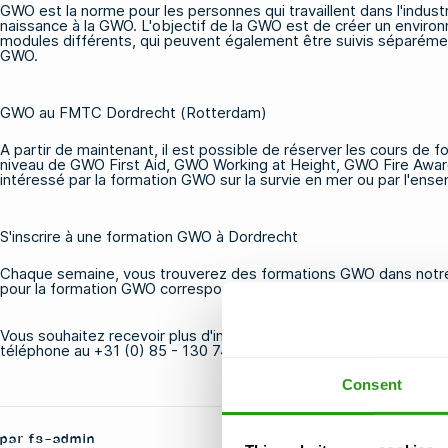
GWO est la norme pour les personnes qui travaillent dans l'industr
naissance à la GWO. L'objectif de la GWO est de créer un environn
modules différents, qui peuvent également être suivis séparéme
GWO
.
GWO au FMTC Dordrecht (Rotterdam)
A partir de maintenant, il est possible de réserver les cours de
niveau de GWO First Aid, GWO Working at Height, GWO Fire Awa
intéressé par la formation GWO sur la survie en mer ou par l'en
S'inscrire à une formation GWO à Dordrecht
Chaque semaine, vous trouverez des formations
GWO
dans notre
pour la formation GWO correspondante à Dordrecht, dans la rég
Vous souhaitez recevoir plus d'informations sur les formations 
téléphone au +31 (0) 85 - 130 74 61 ou par courriel à
info@fmtcs
Consent
par fs-admin