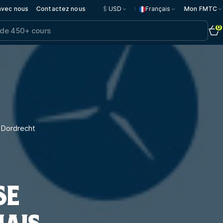
 avec nous
Contactez nous
$
USD
Français
Mon FMTC
0
 Dordrecht
SE