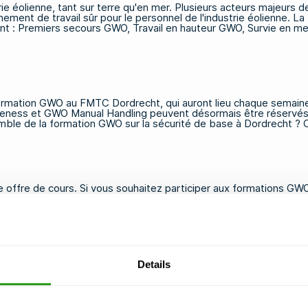
ie éolienne, tant sur terre qu'en mer. Plusieurs acteurs majeurs de
ement de travail sûr pour le personnel de l'industrie éolienne. La
nt :
Premiers secours GWO
,
Travail en hauteur GWO
,
Survie en m
 formation GWO au FMTC Dordrecht, qui auront lieu chaque semaine 
reness et GWO Manual Handling peuvent désormais être réservés
semble de la formation GWO sur la sécurité de base à Dordrecht 
 offre de cours. Si vous souhaitez participer aux formations GWO,
ion de Rotterdam.
GWO ou vous avez des questions sur l'une de nos autres formation
afety.com.
Details