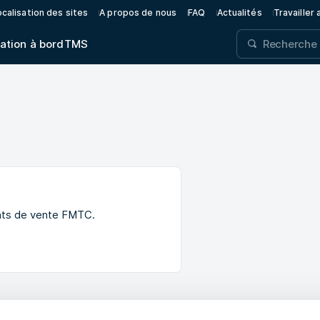
calisation des sites
A propos de nous
FAQ
Actualités
Travailler
ation à bord
TMS
ints de vente FMTC.