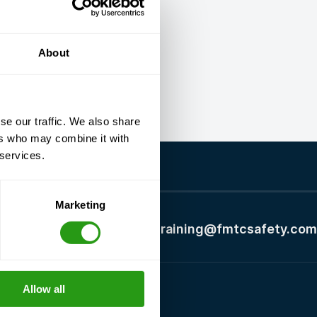
About
se our traffic. We also share
ers who may combine it with
 services.
Marketing
+1 337 451 4685
training@fmtcsafety.com
Allow all
Certifications