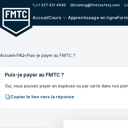
+1 337 451 4685
training@fmtcsafety.com
Lo
Accueil
Cours
Apprentissage en ligne
Form
Accueil
»
FAQ
»
Puis-je payer au FMTC ?
Puis-je payer au FMTC ?
Oui, vous pouvez payer en espèces ou par carte dans nos po
Copier le lien vers la réponse