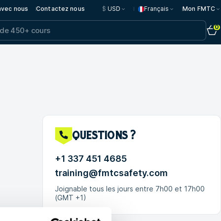
 avec nous
Contactez nous
$
USD
Français
Mon FMTC
0
questions ?
+1 337 451 4685
training@fmtcsafety.com
Joignable tous les jours entre 7h00 et 17h00
(GMT +1)