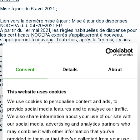
Mise à jour du 6 avril 2021 ;
Lien vers la dernière mise à jour :
Mise à jour des dispenses
NOGEPA d.d. 04-20-2021 FR
A partir du 1er mai 2021, les règles habituelles de dispense pour
les certificats NOGEPA expirés s'appliqueront à nouveau.
s'appliqueront à nouveau. Toutefois, après le 1er mai, il y aura
encore une exception liée à la couronne, à savoir :
- Les travailleurs titulaires d'un certificat de base ;
- qui, en raison de restrictions de voyage, ne peuvent se rendre
aux Pays-Bas pour suivre une formation de recyclage NOGEPA
Consent
Details
About
avant l'expiration de leur certificat de base ;
- peuvent bénéficier d'une dispense pour suivre la formation de
recyclage, jusqu'à un maximum de 3 mois après la date
d'expiration du certificat de base
This website uses cookies
Par cette exception temporaire, la NOGEPA souhaite tenir
compte des employés qui ne sont pas en poste aux Pays-Bas.
We use cookies to personalise content and ads, to
Cette durée est la limite et donc, par exemple, les employés
provide social media features and to analyse our traffic.
dont le certificat de base a expiré il y a 4 mois devront suivre la
formation de base au lieu de la formation de mise à jour. La
We also share information about your use of our site with
FMTC peut délivrer une dispense. Veuillez donc contacter notre
our social media, advertising and analytics partners who
centre de formation pour toute assistance via
info@fmtcsafety.com.
may combine it with other information that you’ve
provided to them or that they’ve collected from your use