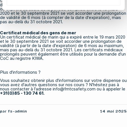
Un certificat d'aptitude délivré au nom des Pays-Bas en vertu
des règles STCW VI/1, VI/2, VI/3, VI/4, VI/5 ou VI/6 qui a expiré
ou expirera au cours de la période comprise entre le 19 mars
2020 et le 30 septembre 2021 se voit accorder une prolongation
de validité de 6 mois (à compter de la date d'expiration), mais
pas au-delà du 31 octobre 2021.
Certificat médical des gens de mer
Un certificat médical de marin qui a expiré entre le 19 mars 2020
et le 30 septembre 2021 se voit accorder une prolongation de
validité (à partir de la date d'expiration) de 6 mois au maximum,
mais pas au-delà du 31 octobre 2021. Les certificats médicaux
prolongés peuvent également être utilisés pour la demande d'un
CoC au registre KIWA.
Plus d'informations ?
Vous souhaitez obtenir plus d'informations sur votre dispense ou
vous avez d'autres questions sur nos cours ? N'hésitez pas à
nous contacter à l'
adresse info@fmtcsafety.com
ou à appeler le
+31(0)85 - 130 74 61.
par fs-admin
14 mai 2025