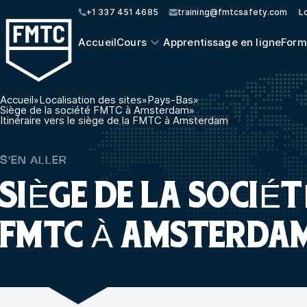
+1 337 451 4685
training@fmtcsafety.com
Lo
Accueil
Cours
Apprentissage en ligne
Form
Accueil
»
Localisation des sites
»
Pays-Bas
»
Siège de la société FMTC à Amsterdam
»
Itinéraire vers le siège de la FMTC à Amsterdam
S'EN ALLER
SIÈGE DE LA SOCIÉ
FMTC À AMSTERDA