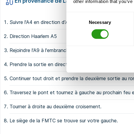
En provenance de La Haye ou de Leyde (A4)
other information that you’ve
Consent
Suivre l'A4 en direction d'Amsterdam.
Necessary
Selection
Direction Haarlem A5
Rejoindre l'A9 à l'embranchement Raasdorp
Prendre la sortie en direction de Badhoevedorp/Schip
Continuer tout droit et prendre la deuxième sortie au ro
Traversez le pont et tournez à gauche au prochain feu 
Tourner à droite au deuxième croisement.
Le siège de la FMTC se trouve sur votre gauche.