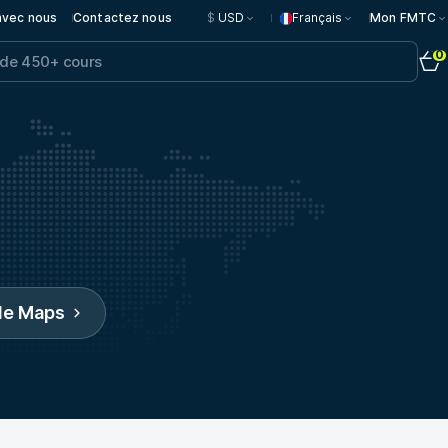
 avec nous
Contactez nous
$
USD
Français
Mon FMTC
0
gle Maps