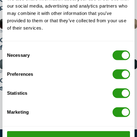
Quelle pièce d'identité faut-il présenter
our social media, advertising and analytics partners who
pour passer le BOSIET ?
may combine it with other information that you’ve
provided to them or that they’ve collected from your use
of their services.
30 JUILLET 2026
Comment puis-je m'inscrire à une
formation BOSIET ?
Consent
Necessary
Selection
29 JUILLET 2026
Preferences
Comment se lancer dans le domaine de la
sécurité offshore ?
Statistics
Voir tous les articles
Marketing