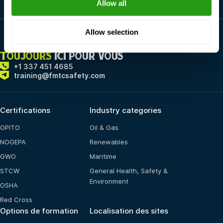
Allow all
Allow selection
TOUJOURS
ICI POUR VOUS
+1 337 451 4685
training@fmtcsafety.com
Certifications
Industry categories
OPITO
Oil & Gas
NOGEPA
Renewables
GWO
Maritime
STCW
General Health, Safety &
Environment
OSHA
Red Cross
Options de formation
Localisation des sites