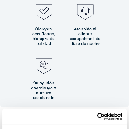
Siempre
Atención al
certificado,
cliente
siempre de
excepcional, de
calidad
día o de noche
Su opinión
contribuye a
nuestra
excelencia
SIN RIESGO
Hasta 24 horas de antelación cancelación, sin prepago