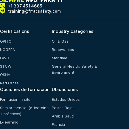
+1 337 451 4685
training@fmtcsafety.com
Certifications
Industry categories
OPITO
Oil & Gas
NOGEPA
Renewables
GWO
Maritime
STCW
General Health, Safety &
Environment
OSHA
Red Cross
Opciones de formación
Ubicaciones
Formación in situ
Estados Unidos
Semipresencial (e-learning
Países Bajos
+ prácticas)
Arabia Saudí
E-learning
Francia