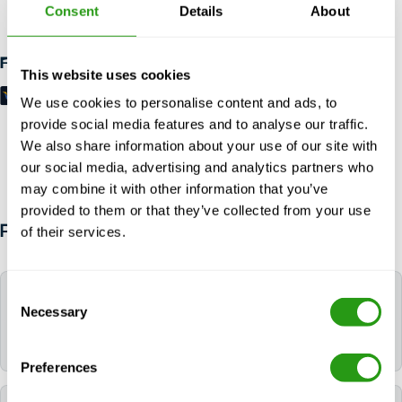
Consent
Details
About
necesario.
Formas de pago
This website uses cookies
We use cookies to personalise content and ads, to
provide social media features and to analyse our traffic.
We also share information about your use of our site with
our social media, advertising and analytics partners who
may combine it with other information that you’ve
provided to them or that they’ve collected from your use
PREGUNTAS FRECUENTES
of their services.
Consent
¿Qué lengua se utiliza durante el curso?
Necessary
Selection
Todos los cursos del FMTC se imparten en inglés.
Preferences