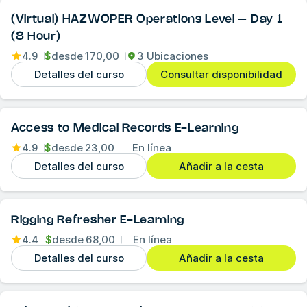
(Virtual) HAZWOPER Operations Level – Day 1
(8 Hour)
4.9
$
desde
170,00
3 Ubicaciones
Detalles del curso
Consultar disponibilidad
Access to Medical Records E-Learning
4.9
$
desde
23,00
En línea
Detalles del curso
Añadir a la cesta
Rigging Refresher E-Learning
4.4
$
desde
68,00
En línea
Detalles del curso
Añadir a la cesta