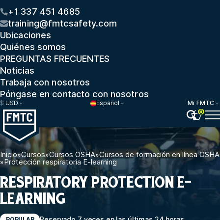
+1 337 451 4685
training@fmtcsafety.com
Ubicaciones
Quiénes somos
PREGUNTAS FRECUENTES
Noticias
Trabaja con nosotros
Póngase en contacto con nosotros
$
USD
Español
Mi FMTC
0
Inicio
»
Cursos
»
Cursos OSHA
»
Cursos de formación en línea OSHA
»
Protección respiratoria E-learning
RESPIRATORY PROTECTION E-
LEARNING
Reservado 7 veces en las últimas 24 horas
POPULAR