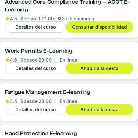
Advanced Core Compliance Training – ACCT E-
Learning
4.5
$
desde
170,00
3 Ubicaciones
Detalles del curso
Consultar disponibilidad
Work Permits E-Learning
4.6
$
desde
23,00
En línea
Detalles del curso
Añadir a la cesta
Fatigue Management E-learning
4.4
$
desde
23,00
En línea
Detalles del curso
Añadir a la cesta
Hand Protection E-learning