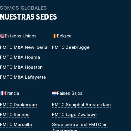
SOMOS GLOBALES
NUESTRAS SEDES
Estados Unidos
Bélgica
FMTC M&A New Iberia
FMTC Zeebrugge
FMTC M&A Houma
FMTC M&A Houston
FMTC M&A Lafayette
Francia
Países Bajos
FMTC Dunkerque
FMTC Schiphol Amsterdam
FMTC Rennes
FMTC Lage Zwaluwe
FMTC Marsella
Sede central del FMTC en
Ámsterdam