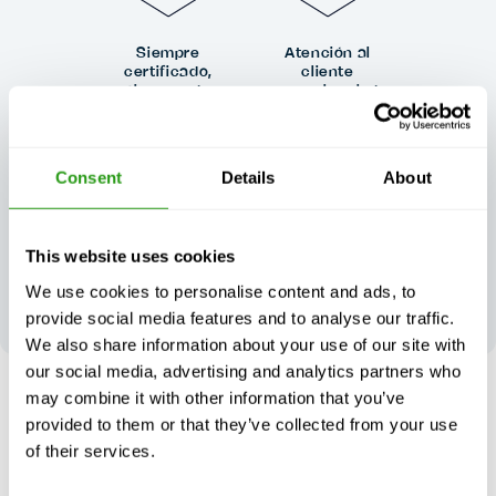
Siempre
Atención al
certificado,
cliente
siempre de
excepcional, de
calidad
día o de noche
Consent
Details
About
This website uses cookies
Su opinión
contribuye a
We use cookies to personalise content and ads, to
nuestra
provide social media features and to analyse our traffic.
excelencia
We also share information about your use of our site with
our social media, advertising and analytics partners who
may combine it with other information that you’ve
SIN RIESGO
provided to them or that they’ve collected from your use
Hasta 24 horas de antelación cancelación, sin prepago
of their services.
necesario.