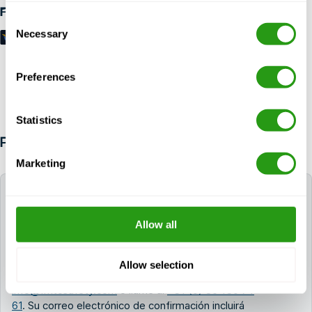
Formas de pago
Consent
Necessary
Selection
Preferences
Statistics
PREGUNTAS FRECUENTES
Marketing
¿Puede la FMTC ayudarme a reservar un hotel
para mi formación?
Allow all
Sí. Si necesita un hotel, puede solicitarlo durante el
proceso de reserva. Si ya ha reservado su curso,
Allow selection
póngase en contacto con nosotros a través de
info@fmtcsafety.com
o llame al
+31 (0) 85 130 74
61
. Su correo electrónico de confirmación incluirá