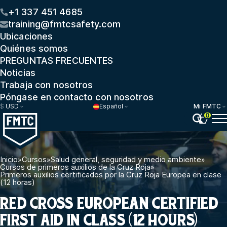
+1 337 451 4685
training@fmtcsafety.com
Ubicaciones
Quiénes somos
PREGUNTAS FRECUENTES
Noticias
Trabaja con nosotros
Póngase en contacto con nosotros
$
USD
Español
Mi FMTC
0
Inicio
»
Cursos
»
Salud general, seguridad y medio ambiente
»
Cursos de primeros auxilios de la Cruz Roja
»
Primeros auxilios certificados por la Cruz Roja Europea en clase
(12 horas)
RED CROSS EUROPEAN CERTIFIED
FIRST AID IN CLASS (12 HOURS)