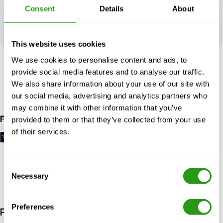
Su opinión
Consent
Details
About
contribuye a
nuestra
excelencia
This website uses cookies
We use cookies to personalise content and ads, to
SIN RIESGO
provide social media features and to analyse our traffic.
Hasta 24 horas de antelación cancelación, sin prepago
We also share information about your use of our site with
necesario.
our social media, advertising and analytics partners who
may combine it with other information that you’ve
provided to them or that they’ve collected from your use
Formas de pago
of their services.
Consent
Necessary
Selection
Preferences
PREGUNTAS FRECUENTES