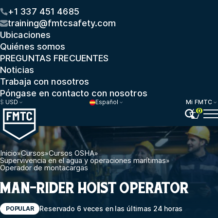
+1 337 451 4685
training@fmtcsafety.com
Ubicaciones
Quiénes somos
PREGUNTAS FRECUENTES
Noticias
Trabaja con nosotros
Póngase en contacto con nosotros
$
USD
Español
Mi FMTC
0
Inicio
»
Cursos
»
Cursos OSHA
»
Supervivencia en el agua y operaciones marítimas
»
Operador de montacargas
MAN-RIDER HOIST OPERATOR
Reservado 6 veces en las últimas 24 horas
POPULAR