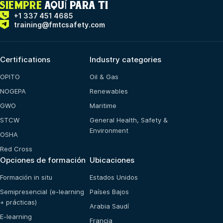
SIEMPRE
AQUÍ PARA TI
+1 337 451 4685
training@fmtcsafety.com
Certifications
Industry categories
OPITO
Oil & Gas
NOGEPA
Renewables
GWO
Maritime
STCW
General Health, Safety &
Environment
OSHA
Red Cross
Opciones de formación
Ubicaciones
Formación in situ
Estados Unidos
Semipresencial (e-learning
Países Bajos
+ prácticas)
Arabia Saudí
E-learning
Francia