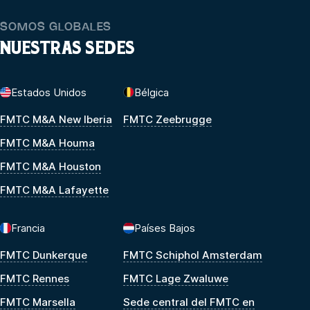
SOMOS GLOBALES
NUESTRAS SEDES
Estados Unidos
Bélgica
FMTC M&A New Iberia
FMTC Zeebrugge
FMTC M&A Houma
FMTC M&A Houston
FMTC M&A Lafayette
Francia
Países Bajos
FMTC Dunkerque
FMTC Schiphol Amsterdam
FMTC Rennes
FMTC Lage Zwaluwe
FMTC Marsella
Sede central del FMTC en