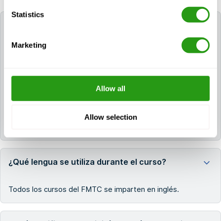
Statistics
¿Puede la FMTC ayudarme a reservar un hotel
para mi formación?
Marketing
Sí. Si necesita un hotel, puede solicitarlo durante el
proceso de reserva. Si ya ha reservado su curso,
póngase en contacto con nosotros a través de
Allow all
info@fmtcsafety.com
o llame al
+31 (0) 85 130 74
61
. Su correo electrónico de confirmación incluirá
todos los detalles del hotel y las instrucciones para
Allow selection
registrarse.
¿Qué lengua se utiliza durante el curso?
Todos los cursos del FMTC se imparten en inglés.