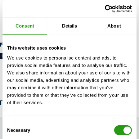
SIN RIESGO
Hasta 24 horas de antelación cancelación, sin prepago
Consent
Details
About
necesario.
Formas de pago
This website uses cookies
We use cookies to personalise content and ads, to
provide social media features and to analyse our traffic.
We also share information about your use of our site with
our social media, advertising and analytics partners who
may combine it with other information that you’ve
provided to them or that they’ve collected from your use
of their services.
PREGUNTAS FRECUENTES
Consent
¿Qué lengua se utiliza durante el curso?
Necessary
Selection