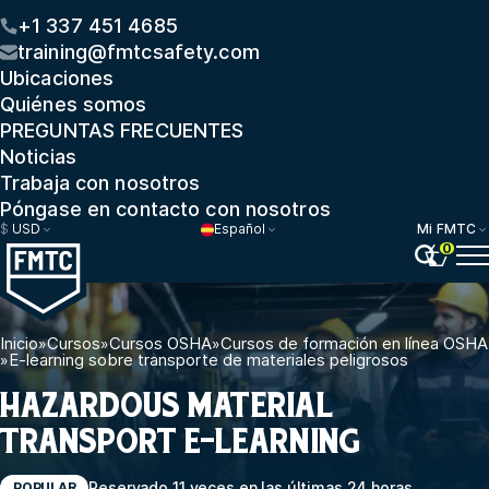
+1 337 451 4685
training@fmtcsafety.com
Ubicaciones
Quiénes somos
PREGUNTAS FRECUENTES
Noticias
Trabaja con nosotros
Póngase en contacto con nosotros
$
USD
Español
Mi FMTC
0
Inicio
»
Cursos
»
Cursos OSHA
»
Cursos de formación en línea OSHA
»
E-learning sobre transporte de materiales peligrosos
HAZARDOUS MATERIAL
TRANSPORT E-LEARNING
Reservado 11 veces en las últimas 24 horas
POPULAR