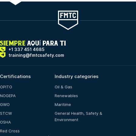
SIEMPRE
AQUÍ PARA TI
+1 337 451 4685
training@fmtcsafety.com
Certifications
Industry categories
OPITO
Oil & Gas
NOGEPA
Renewables
GWO
Maritime
STCW
General Health, Safety &
Environment
OSHA
Red Cross