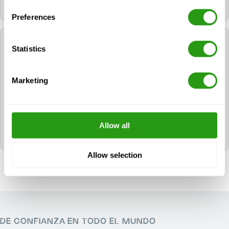
Todos los cursos del FMTC se imparten en inglés.
Preferences
¿Qué certificados recibiré después de seguir el
Statistics
curso electrónico sobre transporte de
mercancías peligrosas?
Marketing
Después de completar con éxito el E-learning de
Transporte de Materiales Peligrosos, el participante
recibirá el(los) siguiente(s) certificado(s): Hazmat -
DOT & Security Awareness (49 CFR 171 - 180) E-
Allow all
Learning.
Allow selection
DE CONFIANZA EN TODO EL MUNDO