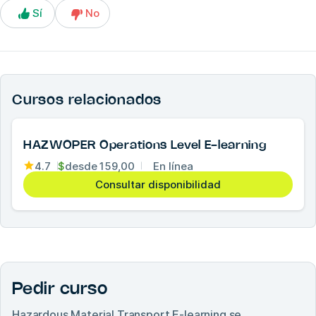
Sí
No
Cursos relacionados
HAZWOPER Operations Level E-learning
4.7
$
desde
159,00
En línea
Consultar disponibilidad
Pedir curso
Hazardous Material Transport E-learning
se