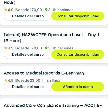
Hour)
4.9
$
desde
170,00
3 Ubicaciones
Detalles del curso
Consultar disponibilidad
(Virtual) HAZWOPER Operations Level – Day 1
(8 Hour)
4.9
$
desde
170,00
3 Ubicaciones
Detalles del curso
Consultar disponibilidad
Access to Medical Records E-Learning
4.9
$
desde
23,00
En línea
Detalles del curso
Añadir a la cesta
Advanced Core Compliance Training – ACCT E-