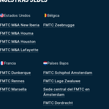
Estados Unidos
Bélgica
FMTC M&A New Iberia
FMTC Zeebrugge
FMTC M&A Houma
FMTC M&A Houston
FMTC M&A Lafayette
Francia
Países Bajos
FMTC Dunkerque
FMTC Schiphol Amsterdam
FMTC Rennes
FMTC Lage Zwaluwe
FMTC Marsella
Sede central del FMTC en
Ámsterdam
FMTC Dordrecht