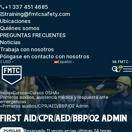
+1 337 451 4685
training@fmtcsafety.com
Ubicaciones
Quiénes somos
PREGUNTAS FRECUENTES
Noticias
Trabaja con nosotros
Póngase en contacto con nosotros
$
USD
Español
Mi FMTC
0
Inicio
»
Cursos
»
Cursos OSHA
»
Primeros auxilios, asistencia médica y respuesta ante
emergencias
»
Primeros auxilios/CPR/AED/BBP/O2 Admin
FIRST AID/CPR/AED/BBP/O2 ADMIN
Reservado 11 veces en las últimas 24 horas
POPULAR