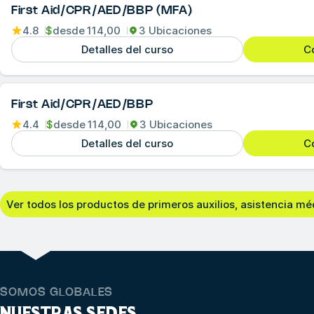
First Aid/CPR/AED/BBP (MFA)
4.8
$
desde
114,00
3 Ubicaciones
Detalles del curso
Co
First Aid/CPR/AED/BBP
4.4
$
desde
114,00
3 Ubicaciones
Detalles del curso
Co
Ver todos los productos de primeros auxilios, asistencia m
SOMOS GLOBALES
NUESTRAS SEDES