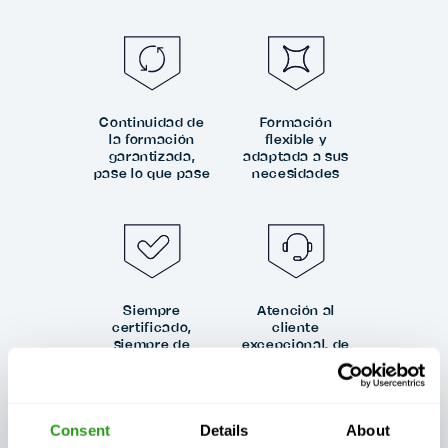
Continuidad de
Formación
la formación
flexible y
garantizada,
adaptada a sus
pase lo que pase
necesidades
Siempre
Atención al
certificado,
cliente
siempre de
excepcional, de
calidad
día o de noche
Consent
Details
About