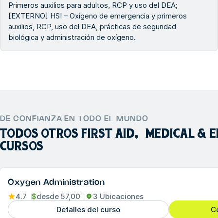
Primeros auxilios para adultos, RCP y uso del DEA;
[EXTERNO] HSI – Oxígeno de emergencia y primeros
auxilios, RCP, uso del DEA, prácticas de seguridad
biológica y administración de oxígeno.
DE CONFIANZA EN TODO EL MUNDO
TODOS OTROS
FIRST AID, MEDICAL &
CURSOS
Oxygen Administration
4.7
$
desde
57,00
3 Ubicaciones
Detalles del curso
Co