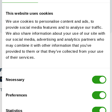
Su opinión
This website uses cookies
contribuye a
We use cookies to personalise content and ads, to
nuestra
excelencia
provide social media features and to analyse our traffic.
We also share information about your use of our site with
our social media, advertising and analytics partners who
SIN RIESGO
may combine it with other information that you’ve
provided to them or that they’ve collected from your use
Hasta 24 horas de antelación cancelación, sin prepago
necesario.
of their services.
Formas de pago
Consent
Necessary
Selection
Trustpilot
Preferences
Statistics