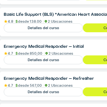
Basic Life Support (BLS) *American Heart Associa
4.8
$
desde
138.00
2 Ubicaciones
Detalles del curso
Co
Emergency Medical Responder – Initial
4.7
$
desde
850,00
2 Ubicaciones
Detalles del curso
Co
Emergency Medical Responder – Refresher
4.7
$
desde
567,00
2 Ubicaciones
Detalles del curso
Co