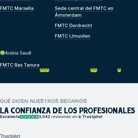
FMTC Marsella
Sede central del FMTC en
Ámsterdam
FMTC Dordrecht
FMTC IJmuiden
Arabia Saudí
FMTC Ras Tanura
QUÉ DICEN NUESTROS BECARIOS
LA CONFIANZA DE LOS PROFESIONALES
Excelente
3,042
revisiones en
Trustpilot
Trustpilot