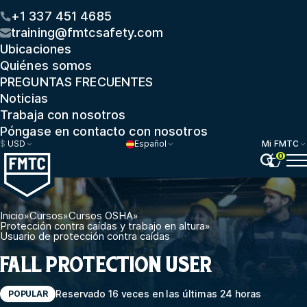
+1 337 451 4685
training@fmtcsafety.com
Ubicaciones
Quiénes somos
PREGUNTAS FRECUENTES
Noticias
Trabaja con nosotros
Póngase en contacto con nosotros
$
USD
Español
Mi FMTC
0
Inicio
»
Cursos
»
Cursos OSHA
»
Protección contra caídas y trabajo en altura
»
Usuario de protección contra caídas
FALL PROTECTION USER
Reservado 16 veces en las últimas 24 horas
POPULAR