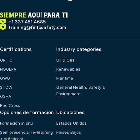
SIEMPRE
AQUÍ PARA TI
+1 337 451 4685
training@fmtcsafety.com
Certifications
Industry categories
OPITO
Oil & Gas
NOGEPA
Renewables
GWO
Maritime
STCW
General Health, Safety &
Environment
OSHA
Red Cross
Opciones de formación
Ubicaciones
Formación in situ
Estados Unidos
Semipresencial (e-learning
Países Bajos
+ prácticas)