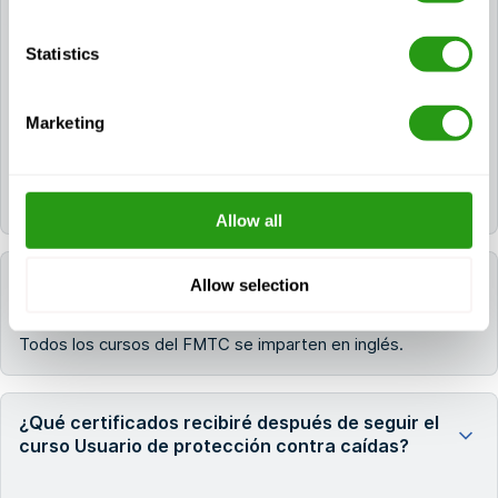
Statistics
Sí. Si necesita un hotel, puede solicitarlo durante el
proceso de reserva. Si ya ha reservado su curso,
póngase en contacto con nosotros a través de
Marketing
info@fmtcsafety.com
o llame al
+31 (0) 85 130 74
61
. Su correo electrónico de confirmación incluirá
todos los detalles del hotel y las instrucciones para
registrarse.
Allow all
¿Qué lengua se utiliza durante el curso?
Allow selection
Todos los cursos del FMTC se imparten en inglés.
¿Qué certificados recibiré después de seguir el
curso Usuario de protección contra caídas?