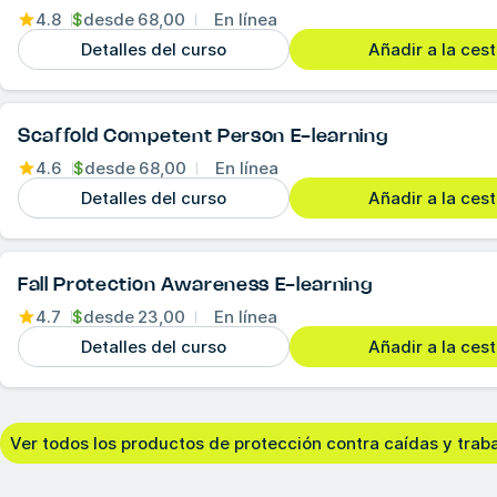
4.8
$
desde
68,00
En línea
Detalles del curso
Añadir a la ces
Scaffold Competent Person E-learning
4.6
$
desde
68,00
En línea
Detalles del curso
Añadir a la ces
Fall Protection Awareness E-learning
4.7
$
desde
23,00
En línea
Detalles del curso
Añadir a la ces
Ver todos los productos de protección contra caídas y traba