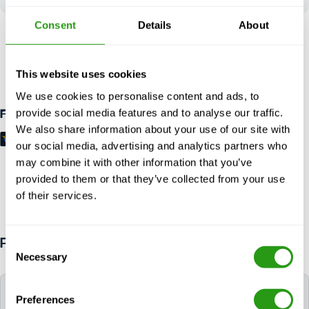
Consent
Details
About
SIN RIESGO
Hasta 24 horas de antelación cancelación, sin prepago
This website uses cookies
necesario.
We use cookies to personalise content and ads, to
provide social media features and to analyse our traffic.
Formas de pago
We also share information about your use of our site with
our social media, advertising and analytics partners who
may combine it with other information that you’ve
provided to them or that they’ve collected from your use
of their services.
Consent
PREGUNTAS FRECUENTES
Necessary
Selection
¿Puede la FMTC ayudarme a reservar un hotel
Preferences
para mi formación?