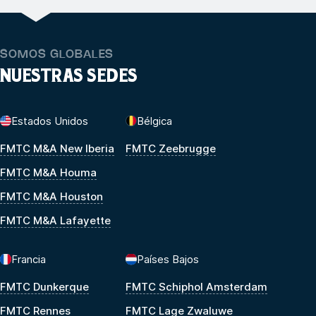
SOMOS GLOBALES
NUESTRAS SEDES
Estados Unidos
Bélgica
FMTC M&A New Iberia
FMTC Zeebrugge
FMTC M&A Houma
FMTC M&A Houston
FMTC M&A Lafayette
Francia
Países Bajos
FMTC Dunkerque
FMTC Schiphol Amsterdam
FMTC Rennes
FMTC Lage Zwaluwe