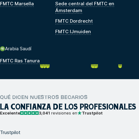
FMTC Marsella
Sede central del FMTC en
Ámsterdam
FMTC Dordrecht
FMTC IJmuiden
Arabia Saudí
FMTC Ras Tanura
QUÉ DICEN NUESTROS BECARIOS
LA CONFIANZA DE LOS PROFESIONALES
Excelente
3,041
revisiones en
Trustpilot
Trustpilot