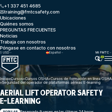
+1 337 451 4685
training@fmtcsafety.com
Ubicaciones
Quiénes somos
PREGUNTAS FRECUENTES
Noticias
Trabaja con nosotros
Póngase en contacto con nosotros
$
USD
Español
Mi FMTC
0
Inicio
»
Cursos
»
Cursos OSHA
»
Cursos de formación en línea OSHA
»
Seguridad del operador de plataformas aéreas E-learning
AERIAL LIFT OPERATOR SAFETY
E-LEARNING
Reservado 9 veces en las últimas 24 horas
POPULAR