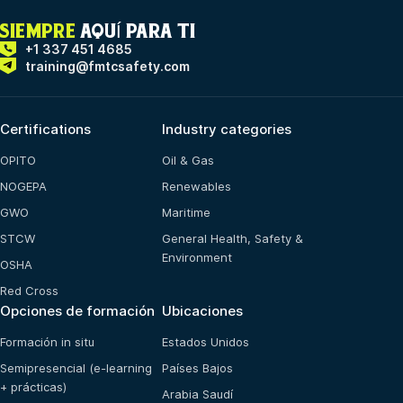
SIEMPRE
AQUÍ PARA TI
+1 337 451 4685
training@fmtcsafety.com
Certifications
Industry categories
OPITO
Oil & Gas
NOGEPA
Renewables
GWO
Maritime
STCW
General Health, Safety &
Environment
OSHA
Red Cross
Opciones de formación
Ubicaciones
Formación in situ
Estados Unidos
Semipresencial (e-learning
Países Bajos
+ prácticas)
Arabia Saudí