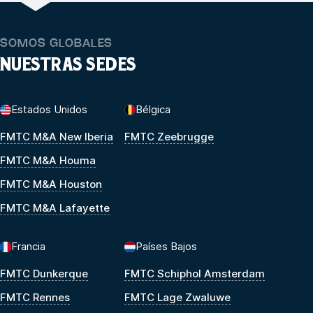
SOMOS GLOBALES
NUESTRAS SEDES
Estados Unidos
Bélgica
FMTC M&A New Iberia
FMTC Zeebrugge
FMTC M&A Houma
FMTC M&A Houston
FMTC M&A Lafayette
Francia
Países Bajos
FMTC Dunkerque
FMTC Schiphol Amsterdam
FMTC Rennes
FMTC Lage Zwaluwe