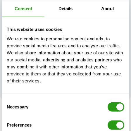
Consent
Details
About
Siempre
Atención al
certificado,
cliente
This website uses cookies
siempre de
excepcional, de
calidad
día o de noche
We use cookies to personalise content and ads, to
provide social media features and to analyse our traffic.
We also share information about your use of our site with
our social media, advertising and analytics partners who
may combine it with other information that you’ve
provided to them or that they’ve collected from your use
Su opinión
contribuye a
of their services.
nuestra
excelencia
Consent
Necessary
Selection
SIN RIESGO
Hasta 24 horas de antelación cancelación, sin prepago
Preferences
necesario.