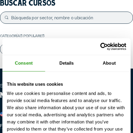
BUSCAR CURSOS
CATEGORÍAS POPULARES
Quiénes somos
Póngase en contacto con
Consent
Details
About
This website uses cookies
SOMOS GLOBALES
We use cookies to personalise content and ads, to
NUESTRAS SEDES
provide social media features and to analyse our traffic.
We also share information about your use of our site with
Estados Unidos
Bélgica
our social media, advertising and analytics partners who
may combine it with other information that you’ve
FMTC M&A New Iberia
FMTC Zeebrugge
provided to them or that they’ve collected from your use