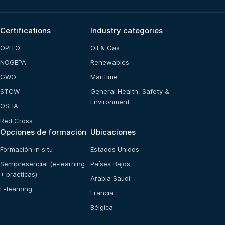
Certifications
Industry categories
OPITO
Oil & Gas
NOGEPA
Renewables
GWO
Maritime
STCW
General Health, Safety &
Environment
OSHA
Red Cross
Opciones de formación
Ubicaciones
Formación in situ
Estados Unidos
Semipresencial (e-learning
Países Bajos
+ prácticas)
Arabia Saudí
E-learning
Francia
Bélgica