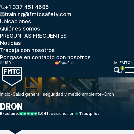
+1 337 451 4685
training@fmtcsafety.com
Ubicaciones
Quiénes somos
PREGUNTAS FRECUENTES
Noticias
Trabaja con nosotros
Póngase en contacto con nosotros
$
USD
Español
Mi FMTC
0
Inicio
»
Salud general, seguridad y medio ambiente
»
Dron
DRON
Excelente
3,041
revisiones en
Trustpilot