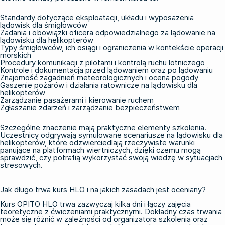
Standardy dotyczące eksploatacji, układu i wyposażenia
lądowisk dla śmigłowców
Zadania i obowiązki oficera odpowiedzialnego za lądowanie na
lądowisku dla helikopterów
Typy śmigłowców, ich osiągi i ograniczenia w kontekście operacji
morskich
Procedury komunikacji z pilotami i kontrolą ruchu lotniczego
Kontrole i dokumentacja przed lądowaniem oraz po lądowaniu
Znajomość zagadnień meteorologicznych i ocena pogody
Gaszenie pożarów i działania ratownicze na lądowisku dla
helikopterów
Zarządzanie pasażerami i kierowanie ruchem
Zgłaszanie zdarzeń i zarządzanie bezpieczeństwem
Szczególne znaczenie mają praktyczne elementy szkolenia.
Uczestnicy odgrywają symulowane scenariusze na lądowisku dla
helikopterów, które odzwierciedlają rzeczywiste warunki
panujące na platformach wiertniczych, dzięki czemu mogą
sprawdzić, czy potrafią wykorzystać swoją wiedzę w sytuacjach
stresowych.
Jak długo trwa kurs HLO i na jakich zasadach jest oceniany?
Kurs OPITO HLO trwa zazwyczaj kilka dni i łączy zajęcia
teoretyczne z ćwiczeniami praktycznymi. Dokładny czas trwania
może się różnić w zależności od organizatora szkolenia oraz