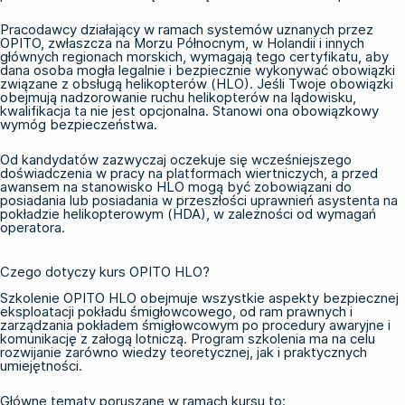
Pracodawcy działający w ramach systemów uznanych przez
OPITO, zwłaszcza na Morzu Północnym, w Holandii i innych
głównych regionach morskich, wymagają tego certyfikatu, aby
dana osoba mogła legalnie i bezpiecznie wykonywać obowiązki
związane z obsługą helikopterów (HLO). Jeśli Twoje obowiązki
obejmują nadzorowanie ruchu helikopterów na lądowisku,
kwalifikacja ta nie jest opcjonalna. Stanowi ona obowiązkowy
wymóg bezpieczeństwa.
Od kandydatów zazwyczaj oczekuje się wcześniejszego
doświadczenia w pracy na platformach wiertniczych, a przed
awansem na stanowisko HLO mogą być zobowiązani do
posiadania lub posiadania w przeszłości uprawnień asystenta na
pokładzie helikopterowym (HDA), w zależności od wymagań
operatora.
Czego dotyczy kurs OPITO HLO?
Szkolenie OPITO HLO
obejmuje wszystkie aspekty bezpiecznej
eksploatacji pokładu śmigłowcowego, od ram prawnych i
zarządzania pokładem śmigłowcowym po procedury awaryjne i
komunikację z załogą lotniczą. Program szkolenia ma na celu
rozwijanie zarówno wiedzy teoretycznej, jak i praktycznych
umiejętności.
Główne tematy poruszane w ramach kursu to: