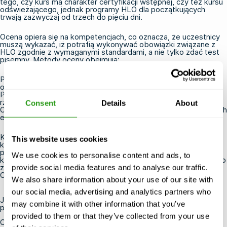
tego, czy kurs ma charakter certyfikacji wstępnej, czy też kursu
odświeżającego, jednak programy HLO dla początkujących
trwają zazwyczaj od trzech do pięciu dni.
Ocena opiera się na kompetencjach, co oznacza, że uczestnicy
muszą wykazać, iż potrafią wykonywać obowiązki związane z
HLO zgodnie z wymaganymi standardami, a nie tylko zdać test
pisemny. Metody oceny obejmują:
Pisemne sprawdziany wiedzy z zakresu przepisów, procedur i
obowiązków
Praktyczne oceny oparte na scenariuszach w symulowanym lub
rzeczywistym środowisku lądowiska dla helikopterów
Consent
Details
About
Obserwacja wyników podczas ćwiczeń przez wykwalifikowanych
egzaminatorów OPITO
Kandydaci, którzy nie spełnią wymaganych standardów w
This website uses cookies
którymkolwiek z elementów, mogą otrzymać możliwość
ponownego przystąpienia do egzaminu. Pomyślne ukończenie
We use cookies to personalise content and ads, to
kursu skutkuje uzyskaniem certyfikatu oficera odpowiedzialnego
za lądowanie na pokładzie śmigłowcowym, uznawanego przez
provide social media features and to analyse our traffic.
OPITO.
We also share information about your use of our site with
our social media, advertising and analytics partners who
Jak długo zachowuje ważność certyfikat HLO i jak go
may combine it with other information that you’ve
przedłużyć?
provided to them or that they’ve collected from your use
Certyfikat OPITO HLO zachowuje ważność przez cztery lata od