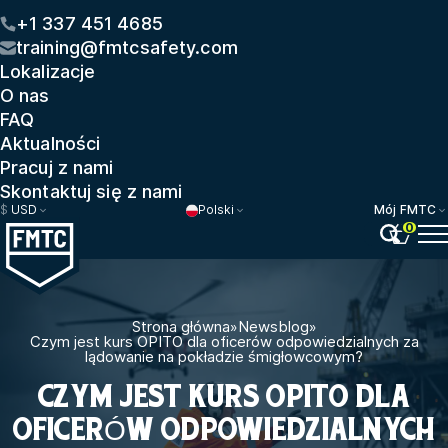
+1 337 451 4685
training@fmtcsafety.com
Lokalizacje
O nas
FAQ
Aktualności
Pracuj z nami
Skontaktuj się z nami
$
USD
Polski
Mój FMTC
0
Strona główna
»
Newsblog
»
Czym jest kurs OPITO dla oficerów odpowiedzialnych za
lądowanie na pokładzie śmigłowcowym?
CZYM JEST KURS OPITO DLA
OFICERÓW ODPOWIEDZIALNYCH