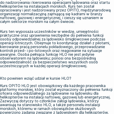
do nadzorowania i kierowania operacjami lądowania oraz startu
helikopterów na instalacjach morskich. Kurs ten został
opracowany i jest nadzorowany przez OPITO, międzynarodową
organizację normalizacyjną zajmującą się kadrami w branży
naftowej, gazowej i energetycznej, i cieszy się uznaniem w
całym sektorze morskim na całym świecie.
Kurs ten wyposaża uczestników w wiedzę, umiejętności
praktyczne oraz uprawnienia niezbędne do pełnienia funkcji
osoby odpowiedzialnej za lądowisko śmigłowcowe podczas
operacji lotniczych. Obejmuje to koordynację działań z pilotami,
kierowanie pracą personelu pokładowego, przeprowadzanie
kontroli przed- i po-lotowych oraz reagowanie na sytuacje
awaryjne. Osoba pełniąca funkcję HLO nie jest jedynie
obserwatorem na lądowisku; ponosi ona bezpośrednią
odpowiedzialność za bezpieczeństwo wszystkich osób
uczestniczących w każdej operacji śmigłowcowej.
Kto powinien wziąć udział w kursie HLO?
Kurs OPITO HLO jest obowiązkowy dla każdego pracownika
platformy morskiej, który został wyznaczony do pełnienia funkcji
oficera odpowiedzialnego za lądowanie na lądowisku dla
helikopterów na instalacji naftowej, gazowej lub energetycznej.
Zazwyczaj dotyczy to członków załogi lądowiska, którzy
awansują na stanowisko HLO, a także personelu instalacji
morskich, któremu w ramach obowiązków służbowych
powierzono zadania związane z lądowiskiem dla helikopterów.