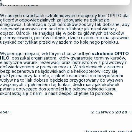
sektorze morskim.
W naszych ośrodkach szkoleniowych oferujemy
kurs OPITO dla
oficerów odpowiedzialnych za lądowanie na pokładzie
śmigłowca
. Lokalizacje tych ośrodków zostały tak dobrane, aby
zapewnić pracownikom sektora offshore jak najłatwiejszy
dojazd. Ośrodki te znajdują się w pobliżu głównych ośrodków
przemysłowych, portów i lotnisk, dzięki czemu można sprawnie
uzyskać certyfikat przed wyjazdem do kolejnego projektu.
Wybierając miejsce, w którym chcesz odbyć
szkolenie OPITO
HLO
, poszukaj organizatora, który gwarantuje terminy kursów,
elastyczne warunki rezerwacji oraz instruktorów z prawdziwym
doświadczeniem w pracy na morzu. W szkoleniach z zakresu
bezpieczeństwa na lądowiskach dla helikopterów liczy się
praktyczna przydatność, a jakość nauczania ma bezpośredni
wpływ na to, jak dobrze będziesz przygotowany do wyzwań
związanych z pełnieniem tej funkcji. Jeśli masz jakiekolwiek
pytania dotyczące dostępności lub odpowiedniości kursu,
skontaktuj się z nami
, a nasz zespół chętnie Ci pomoże.
Joeri
2 czerwca 2026 r.