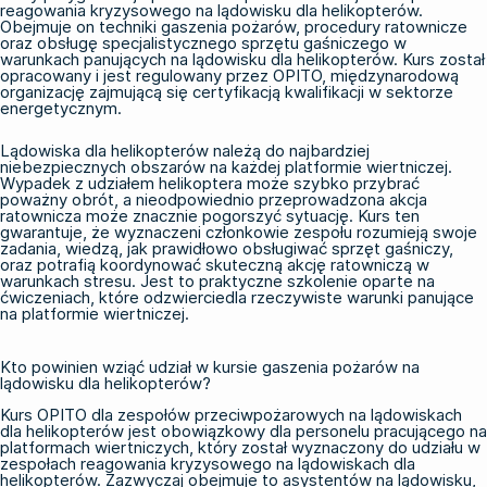
reagowania kryzysowego na lądowisku dla helikopterów.
Obejmuje on techniki gaszenia pożarów, procedury ratownicze
oraz obsługę specjalistycznego sprzętu gaśniczego w
warunkach panujących na lądowisku dla helikopterów. Kurs został
opracowany i jest regulowany przez OPITO, międzynarodową
organizację zajmującą się certyfikacją kwalifikacji w sektorze
energetycznym.
Lądowiska dla helikopterów należą do najbardziej
niebezpiecznych obszarów na każdej platformie wiertniczej.
Wypadek z udziałem helikoptera może szybko przybrać
poważny obrót, a nieodpowiednio przeprowadzona akcja
ratownicza może znacznie pogorszyć sytuację. Kurs ten
gwarantuje, że wyznaczeni członkowie zespołu rozumieją swoje
zadania, wiedzą, jak prawidłowo obsługiwać sprzęt gaśniczy,
oraz potrafią koordynować skuteczną akcję ratowniczą w
warunkach stresu. Jest to praktyczne szkolenie oparte na
ćwiczeniach, które odzwierciedla rzeczywiste warunki panujące
na platformie wiertniczej.
Kto powinien wziąć udział w kursie gaszenia pożarów na
lądowisku dla helikopterów?
Kurs OPITO dla zespołów przeciwpożarowych na lądowiskach
dla helikopterów jest obowiązkowy dla personelu pracującego na
platformach wiertniczych, który został wyznaczony do udziału w
zespołach reagowania kryzysowego na lądowiskach dla
helikopterów. Zazwyczaj obejmuje to asystentów na lądowisku,