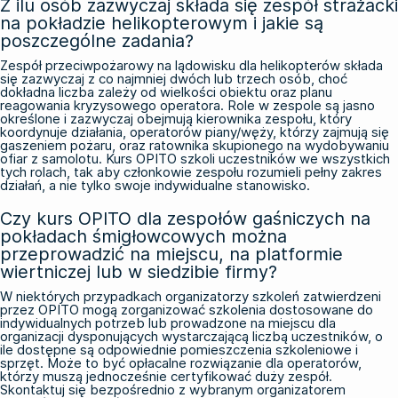
Z ilu osób zazwyczaj składa się zespół strażacki
na pokładzie helikopterowym i jakie są
poszczególne zadania?
Zespół przeciwpożarowy na lądowisku dla helikopterów składa
się zazwyczaj z co najmniej dwóch lub trzech osób, choć
dokładna liczba zależy od wielkości obiektu oraz planu
reagowania kryzysowego operatora. Role w zespole są jasno
określone i zazwyczaj obejmują kierownika zespołu, który
koordynuje działania, operatorów piany/węży, którzy zajmują się
gaszeniem pożaru, oraz ratownika skupionego na wydobywaniu
ofiar z samolotu. Kurs OPITO szkoli uczestników we wszystkich
tych rolach, tak aby członkowie zespołu rozumieli pełny zakres
działań, a nie tylko swoje indywidualne stanowisko.
Czy kurs OPITO dla zespołów gaśniczych na
pokładach śmigłowcowych można
przeprowadzić na miejscu, na platformie
wiertniczej lub w siedzibie firmy?
W niektórych przypadkach organizatorzy szkoleń zatwierdzeni
przez OPITO mogą zorganizować szkolenia dostosowane do
indywidualnych potrzeb lub prowadzone na miejscu dla
organizacji dysponujących wystarczającą liczbą uczestników, o
ile dostępne są odpowiednie pomieszczenia szkoleniowe i
sprzęt. Może to być opłacalne rozwiązanie dla operatorów,
którzy muszą jednocześnie certyfikować duży zespół.
Skontaktuj się bezpośrednio z wybranym organizatorem