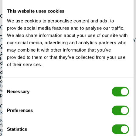
This website uses cookies
Często zadawane pytania
We use cookies to personalise content and ads, to
Czy przed przystąpieniem do kursu OPITO
provide social media features and to analyse our traffic.
„Zespół gaśniczy na pokładzie śmigłowca”
We also share information about your use of our site with
muszę posiadać wcześniejsze doświadczenie w
our social media, advertising and analytics partners who
gaszeniu pożarów?
may combine it with other information that you’ve
Aby zapisać się na kurs OPITO „Zespół gaśniczy na pokładzie
provided to them or that they’ve collected from your use
helikopterowym”, nie jest wymagane wcześniejsze
doświadczenie w gaszeniu pożarów. Program kursu obejmuje
of their services.
zarówno podstawową wiedzę, jak i praktyczne umiejętności,
dzięki czemu jest odpowiedni dla osób, które dopiero zaczynają
pracę na pokładzie helikopterowym. Należy jednak posiadać
odpowiednie uprawnienia z zakresu bezpieczeństwa na morzu,
Consent
takie jak BOSIET lub FOET, ponieważ większość operatorów
wymaga ich jako warunku wstępnego przed przydzieleniem
Necessary
Selection
personelu do zadań na pokładzie helikopterowym.
Co należy założyć lub zabrać ze sobą w dniu
Preferences
kursu?
Należy założyć wygodną odzież odpowiednią do aktywności
fizycznej, ponieważ kurs obejmuje praktyczne ćwiczenia
Statistics
gaśnicze i ratownicze. Większość ośrodków szkoleniowych
zapewnia niezbędny sprzęt ochrony osobistej (PPE), taki jak