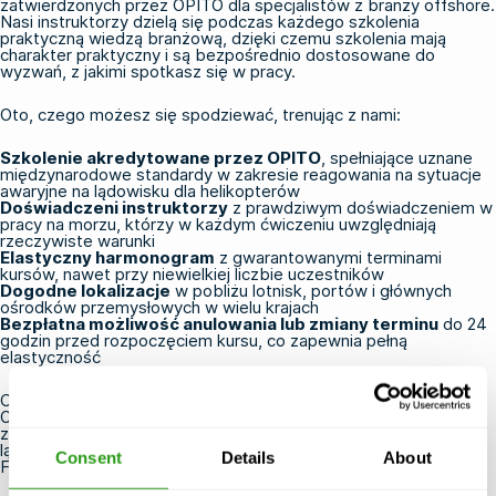
zatwierdzonych przez OPITO dla specjalistów z branży offshore.
Nasi instruktorzy dzielą się podczas każdego szkolenia
praktyczną wiedzą branżową, dzięki czemu szkolenia mają
charakter praktyczny i są bezpośrednio dostosowane do
wyzwań, z jakimi spotkasz się w pracy.
Oto, czego możesz się spodziewać, trenując z nami:
Szkolenie akredytowane przez OPITO
, spełniające uznane
międzynarodowe standardy w zakresie reagowania na sytuacje
awaryjne na lądowisku dla helikopterów
Doświadczeni instruktorzy
z prawdziwym doświadczeniem w
pracy na morzu, którzy w każdym ćwiczeniu uwzględniają
rzeczywiste warunki
Elastyczny harmonogram
z gwarantowanymi terminami
kursów, nawet przy niewielkiej liczbie uczestników
Dogodne lokalizacje
w pobliżu lotnisk, portów i głównych
ośrodków przemysłowych w wielu krajach
Bezpłatna możliwość anulowania lub zmiany terminu
do 24
godzin przed rozpoczęciem kursu, co zapewnia pełną
elastyczność
Chcesz zdobyć certyfikat?
Zapoznaj się z naszą ofertą kursów
OPITO dotyczących lądowisk dla helikopterów
i już dziś
zarezerwuj szkolenie OPITO dla zespołów gaśniczych na
lądowiskach dla helikopterów. Masz pytania?
Skontaktuj się z
Consent
Details
About
FMTC Safety
, a nasz zespół chętnie Ci pomoże.