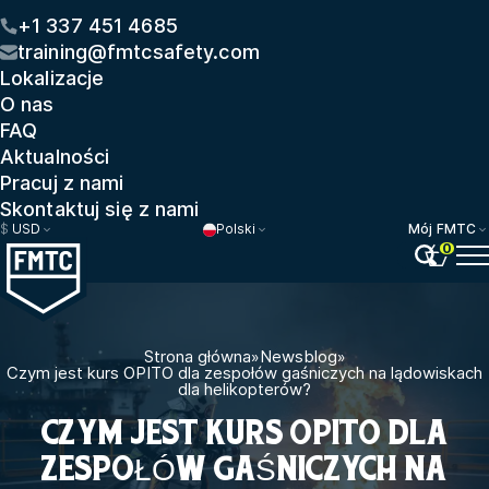
+1 337 451 4685
training@fmtcsafety.com
Lokalizacje
O nas
FAQ
Aktualności
Pracuj z nami
Skontaktuj się z nami
$
USD
Polski
Mój FMTC
0
Strona główna
»
Newsblog
»
Czym jest kurs OPITO dla zespołów gaśniczych na lądowiskach
dla helikopterów?
CZYM JEST KURS OPITO DLA
ZESPOŁÓW GAŚNICZYCH NA