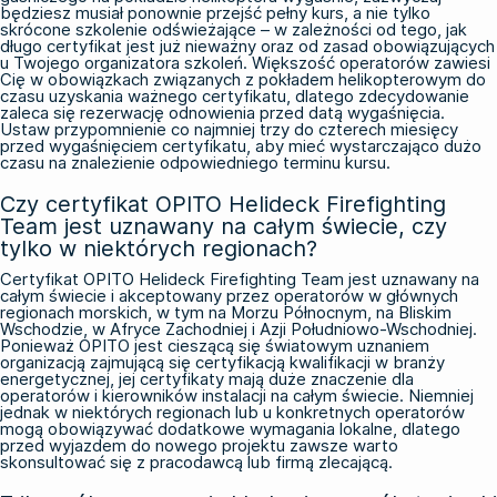
będziesz musiał ponownie przejść pełny kurs, a nie tylko
skrócone szkolenie odświeżające – w zależności od tego, jak
długo certyfikat jest już nieważny oraz od zasad obowiązujących
u Twojego organizatora szkoleń. Większość operatorów zawiesi
Cię w obowiązkach związanych z pokładem helikopterowym do
czasu uzyskania ważnego certyfikatu, dlatego zdecydowanie
zaleca się rezerwację odnowienia przed datą wygaśnięcia.
Ustaw przypomnienie co najmniej trzy do czterech miesięcy
przed wygaśnięciem certyfikatu, aby mieć wystarczająco dużo
czasu na znalezienie odpowiedniego terminu kursu.
Czy certyfikat OPITO Helideck Firefighting
Team jest uznawany na całym świecie, czy
tylko w niektórych regionach?
Certyfikat OPITO Helideck Firefighting Team jest uznawany na
całym świecie i akceptowany przez operatorów w głównych
regionach morskich, w tym na Morzu Północnym, na Bliskim
Wschodzie, w Afryce Zachodniej i Azji Południowo-Wschodniej.
Ponieważ OPITO jest cieszącą się światowym uznaniem
organizacją zajmującą się certyfikacją kwalifikacji w branży
energetycznej, jej certyfikaty mają duże znaczenie dla
operatorów i kierowników instalacji na całym świecie. Niemniej
jednak w niektórych regionach lub u konkretnych operatorów
mogą obowiązywać dodatkowe wymagania lokalne, dlatego
przed wyjazdem do nowego projektu zawsze warto
skonsultować się z pracodawcą lub firmą zlecającą.