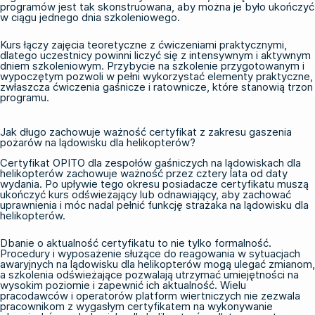
programów jest tak skonstruowana, aby można je było ukończyć
w ciągu jednego dnia szkoleniowego.
Kurs łączy zajęcia teoretyczne z ćwiczeniami praktycznymi,
dlatego uczestnicy powinni liczyć się z intensywnym i aktywnym
dniem szkoleniowym. Przybycie na szkolenie przygotowanym i
wypoczętym pozwoli w pełni wykorzystać elementy praktyczne,
zwłaszcza ćwiczenia gaśnicze i ratownicze, które stanowią trzon
programu.
Jak długo zachowuje ważność certyfikat z zakresu gaszenia
pożarów na lądowisku dla helikopterów?
Certyfikat OPITO dla zespołów gaśniczych na lądowiskach dla
helikopterów zachowuje ważność przez cztery lata od daty
wydania. Po upływie tego okresu posiadacze certyfikatu muszą
ukończyć kurs odświeżający lub odnawiający, aby zachować
uprawnienia i móc nadal pełnić funkcję strażaka na lądowisku dla
helikopterów.
Dbanie o aktualność certyfikatu to nie tylko formalność.
Procedury i wyposażenie służące do reagowania w sytuacjach
awaryjnych na lądowisku dla helikopterów mogą ulegać zmianom,
a szkolenia odświeżające pozwalają utrzymać umiejętności na
wysokim poziomie i zapewnić ich aktualność. Wielu
pracodawców i operatorów platform wiertniczych nie zezwala
pracownikom z wygasłym certyfikatem na wykonywanie