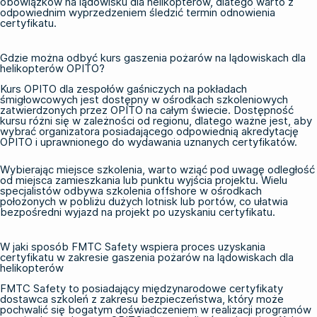
obowiązków na lądowisku dla helikopterów, dlatego warto z
odpowiednim wyprzedzeniem śledzić termin odnowienia
certyfikatu.
Gdzie można odbyć kurs gaszenia pożarów na lądowiskach dla
helikopterów OPITO?
Kurs OPITO dla zespołów gaśniczych na pokładach
śmigłowcowych
jest dostępny w ośrodkach szkoleniowych
zatwierdzonych przez OPITO na całym świecie. Dostępność
kursu różni się w zależności od regionu, dlatego ważne jest, aby
wybrać organizatora posiadającego odpowiednią akredytację
OPITO i uprawnionego do wydawania uznanych certyfikatów.
Wybierając miejsce szkolenia, warto wziąć pod uwagę odległość
od miejsca zamieszkania lub punktu wyjścia projektu. Wielu
specjalistów odbywa
szkolenia offshore
w ośrodkach
położonych w pobliżu dużych lotnisk lub portów, co ułatwia
bezpośredni wyjazd na projekt po uzyskaniu certyfikatu.
W jaki sposób FMTC Safety wspiera proces uzyskania
certyfikatu w zakresie gaszenia pożarów na lądowiskach dla
helikopterów
FMTC Safety to posiadający międzynarodowe certyfikaty
dostawca szkoleń z zakresu bezpieczeństwa, który może
pochwalić się bogatym doświadczeniem w realizacji programów