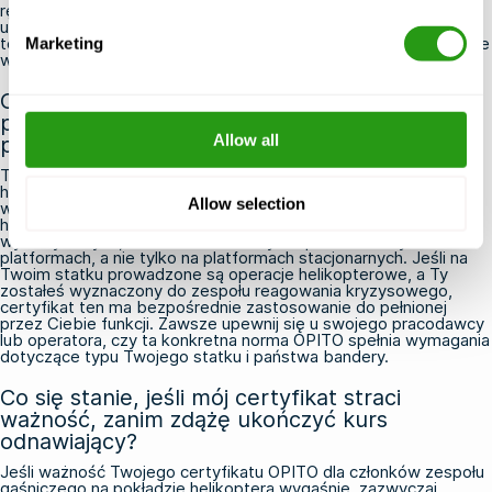
rękawice i hełmy strażackie, ale warto to wcześniej potwierdzić
u organizatora. Należy zabrać ze sobą ważny dokument
tożsamości ze zdjęciem, potwierdzenie rezerwacji oraz wszelkie
Marketing
wymagane certyfikaty, o które poprosił ośrodek szkoleniowy.
Czy mogę wziąć udział w tym kursie, jeśli
pracuję na statku, a nie na stacjonarnej
Allow all
platformie wiertniczej?
Tak, kurs OPITO „Zespół gaśniczy na lądowisku dla
helikopterów” jest przeznaczony dla personelu pracującego na
Allow selection
wszelkich obiektach morskich wyposażonych w lądowisko dla
helikopterów, w tym na pływających jednostkach
wydobywczych, statkach wiertniczych i półzanurzalnych
platformach, a nie tylko na platformach stacjonarnych. Jeśli na
Twoim statku prowadzone są operacje helikopterowe, a Ty
zostałeś wyznaczony do zespołu reagowania kryzysowego,
certyfikat ten ma bezpośrednie zastosowanie do pełnionej
przez Ciebie funkcji. Zawsze upewnij się u swojego pracodawcy
lub operatora, czy ta konkretna norma OPITO spełnia wymagania
dotyczące typu Twojego statku i państwa bandery.
Co się stanie, jeśli mój certyfikat straci
ważność, zanim zdążę ukończyć kurs
odnawiający?
Jeśli ważność Twojego certyfikatu OPITO dla członków zespołu
gaśniczego na pokładzie helikoptera wygaśnie, zazwyczaj