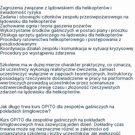
Zagrożenia związane z lądowiskiem dla helikopterów i
świadomość ryzyka
Zadania i obowiązki członków zespołu przeciwpożarowego na
lądowisku dla helikopterów
Zachowanie ognia i teoria gaszenia pożarów
Wykorzystanie środków gaśniczych w postaci piany i proszku
Obsługa sprzętu gaśniczego na lądowisku dla helikopterów
Procedury ratownictwa helikopterowego i postępowania z
poszkodowanymi
Koordynacja działań zespołu i komunikacja w sytuacji kryzysowej
Procedury po wystąpieniu zdarzenia
Szkolenie ma w dużej mierze charakter praktyczny, co oznacza,
że uczestnicy wykonują realistyczne ćwiczenia, zamiast
uczestniczyć wyłącznie w zajęciach teoretycznych. Instruktorzy
posiadający rzeczywiste doświadczenie w pracy na platformach
wiertniczych prowadzą uczestników przez scenariusze
odzwierciedlające presję czasu i złożoność rzeczywistych
zdarzeń na lądowisku dla helikopterów.
Jak długo trwa kurs OPITO dla zespołów gaśniczych na
pokładach śmigłowców?
Kurs OPITO dla zespołów gaśniczych na pokładach
śmigłowcowych trwa zazwyczaj jeden dzień. Dokładny czas
trwania może się nieznacznie różnić w zależności od
organizatora szkolenia i liczby uczestników, ale większość