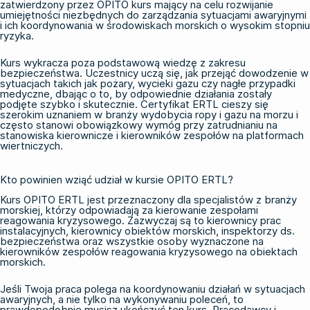
zatwierdzony przez OPITO kurs mający na celu rozwijanie
umiejętności niezbędnych do zarządzania sytuacjami awaryjnymi
i ich koordynowania w środowiskach morskich o wysokim stopniu
ryzyka.
Kurs wykracza poza podstawową wiedzę z zakresu
bezpieczeństwa. Uczestnicy uczą się, jak przejąć dowodzenie w
sytuacjach takich jak pożary, wycieki gazu czy nagłe przypadki
medyczne, dbając o to, by odpowiednie działania zostały
podjęte szybko i skutecznie. Certyfikat ERTL cieszy się
szerokim uznaniem w branży wydobycia ropy i gazu na morzu i
często stanowi obowiązkowy wymóg przy zatrudnianiu na
stanowiska kierownicze i kierowników zespołów na platformach
wiertniczych.
Kto powinien wziąć udział w kursie OPITO ERTL?
Kurs OPITO ERTL jest przeznaczony dla specjalistów z branży
morskiej, którzy odpowiadają za kierowanie zespołami
reagowania kryzysowego. Zazwyczaj są to kierownicy prac
instalacyjnych, kierownicy obiektów morskich, inspektorzy ds.
bezpieczeństwa oraz wszystkie osoby wyznaczone na
kierowników zespołów reagowania kryzysowego na obiektach
morskich.
Jeśli Twoja praca polega na koordynowaniu działań w sytuacjach
awaryjnych, a nie tylko na wykonywaniu poleceń, to
prawdopodobnie musisz ukończyć ten kurs. Pracodawcy i