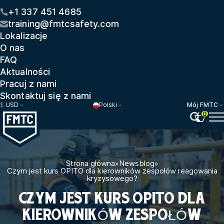
+1 337 451 4685
training@fmtcsafety.com
Lokalizacje
O nas
FAQ
Aktualności
Pracuj z nami
Skontaktuj się z nami
$
USD
Polski
Mój FMTC
0
Strona główna
»
Newsblog
»
Czym jest kurs OPITO dla kierowników zespołów reagowania
kryzysowego?
CZYM JEST KURS OPITO DLA
KIEROWNIKÓW ZESPOŁÓW