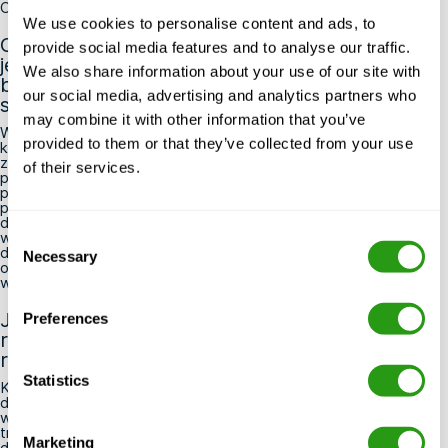
Często zadawane pytania
We use cookies to personalise content and ads, to
Czy mogę wziąć udział w kursie OPITO ERTL,
provide social media features and to analyse our traffic.
jeśli mój podstawowy certyfikat
We also share information about your use of our site with
bezpieczeństwa pracy na morzu niedawno
our social media, advertising and analytics partners who
stracił ważność?
may combine it with other information that you’ve
W większości przypadków przed zapisaniem się na kurs ERTL
provided to them or that they’ve collected from your use
konieczne jest posiadanie ważnego certyfikatu OPITO w
zakresie podstawowych zasad bezpieczeństwa na morzu,
of their services.
ponieważ kurs ten opiera się bezpośrednio na tej wiedzy
podstawowej. Jeśli ważność Twojego certyfikatu
podstawowego wygasła, zaleca się najpierw go odnowić, a
dopiero potem zarezerwować szkolenie ERTL. Skontaktuj się z
Consent
wybranym organizatorem szkoleń, który doradzi Ci w sprawie
dokładnych wymagań wstępnych i pomoże zaplanować
Necessary
Selection
odpowiednią kolejność kursów, abyś mógł sprawnie wrócić na
właściwą ścieżkę.
Jaka jest różnica między kierownikiem zespołu
Preferences
reagowania kryzysowego a członkiem zespołu
reagowania kryzysowego (ERTM)?
Statistics
Kurs ERTM uprawnia pracowników platform wiertniczych do
działania w ramach zespołu reagowania kryzysowego,
wykonywania poleceń i realizowania powierzonych zadań w
trakcie zdarzenia. Natomiast kurs ERTL uprawnia specjalistów
Marketing
do kierowania i koordynowania pracą członków zespołu,