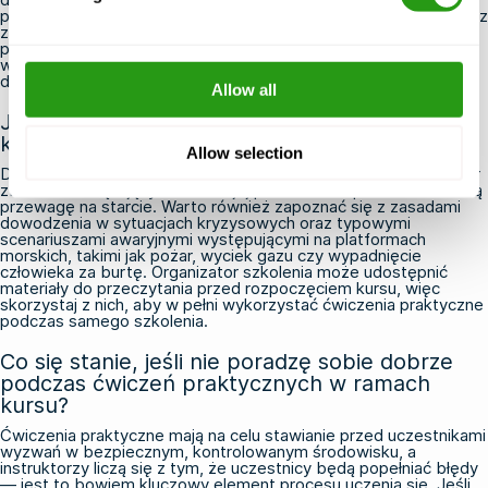
podejmowania kluczowych decyzji w sytuacjach stresowych oraz
zarządzania całością działań ratowniczych. Jeśli Twoja rola
polega na kierowaniu innymi w sytuacji kryzysowej, a nie na
wykonywaniu poleceń, kurs ERTL jest odpowiednim wyborem
dla Ciebie.
Allow all
Jak należy się przygotować przed udziałem w
kursie OPITO ERTL?
Allow selection
Dobra znajomość planu reagowania kryzysowego oraz procedur
zbiórki obowiązujących na Twojej platformie zapewni Ci znaczną
przewagę na starcie. Warto również zapoznać się z zasadami
dowodzenia w sytuacjach kryzysowych oraz typowymi
scenariuszami awaryjnymi występującymi na platformach
morskich, takimi jak pożar, wyciek gazu czy wypadnięcie
człowieka za burtę. Organizator szkolenia może udostępnić
materiały do przeczytania przed rozpoczęciem kursu, więc
skorzystaj z nich, aby w pełni wykorzystać ćwiczenia praktyczne
podczas samego szkolenia.
Co się stanie, jeśli nie poradzę sobie dobrze
podczas ćwiczeń praktycznych w ramach
kursu?
Ćwiczenia praktyczne mają na celu stawianie przed uczestnikami
wyzwań w bezpiecznym, kontrolowanym środowisku, a
instruktorzy liczą się z tym, że uczestnicy będą popełniać błędy
— jest to bowiem kluczowy element procesu uczenia się. Jeśli