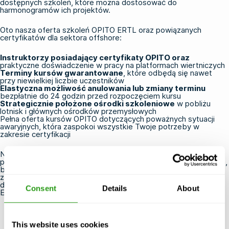
dostępnych szkoleń, które można dostosować do
harmonogramów ich projektów.
Oto nasza oferta szkoleń OPITO ERTL oraz powiązanych
certyfikatów dla sektora offshore:
Instruktorzy posiadający certyfikaty OPITO oraz
praktyczne doświadczenie w pracy na platformach wiertniczych
Terminy kursów gwarantowane
, które odbędą się nawet
przy niewielkiej liczbie uczestników
Elastyczna możliwość anulowania lub zmiany terminu
bezpłatnie do 24 godzin przed rozpoczęciem kursu
Strategicznie położone ośrodki szkoleniowe
w pobliżu
lotnisk i głównych ośrodków przemysłowych
Pełna oferta
kursów OPITO
dotyczących
poważnych sytuacji
awaryjnych
, która zaspokoi wszystkie Twoje potrzeby w
zakresie certyfikacji
Niezależnie od tego, czy rezerwujesz miejsce jako osoba
prywatna, czy organizujesz szkolenie dla zespołu, zadbamy o to,
by proces ten przebiegał sprawnie i bezstresowo. Chcesz
zdobyć certyfikat?
Skontaktuj się z nami już dziś
, aby
dowiedzieć się więcej o najbliższych terminach kursów OPITO
Consent
Details
About
ERTL i dostępnych miejscach.
This website uses cookies