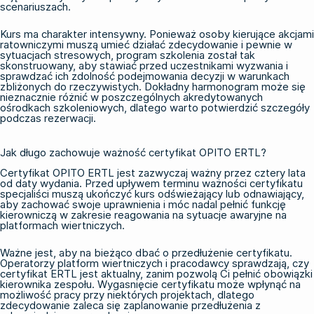
scenariuszach.
Kurs ma charakter intensywny. Ponieważ osoby kierujące akcjami
ratowniczymi muszą umieć działać zdecydowanie i pewnie w
sytuacjach stresowych, program szkolenia został tak
skonstruowany, aby stawiać przed uczestnikami wyzwania i
sprawdzać ich zdolność podejmowania decyzji w warunkach
zbliżonych do rzeczywistych. Dokładny harmonogram może się
nieznacznie różnić w poszczególnych akredytowanych
ośrodkach szkoleniowych, dlatego warto potwierdzić szczegóły
podczas rezerwacji.
Jak długo zachowuje ważność certyfikat OPITO ERTL?
Certyfikat OPITO ERTL jest zazwyczaj ważny przez cztery lata
od daty wydania. Przed upływem terminu ważności certyfikatu
specjaliści muszą ukończyć kurs odświeżający lub odnawiający,
aby zachować swoje uprawnienia i móc nadal pełnić funkcję
kierowniczą w zakresie reagowania na sytuacje awaryjne na
platformach wiertniczych.
Ważne jest, aby na bieżąco dbać o przedłużenie certyfikatu.
Operatorzy platform wiertniczych i pracodawcy sprawdzają, czy
certyfikat ERTL jest aktualny, zanim pozwolą Ci pełnić obowiązki
kierownika zespołu. Wygasnięcie certyfikatu może wpłynąć na
możliwość pracy przy niektórych projektach, dlatego
zdecydowanie zaleca się zaplanowanie przedłużenia z