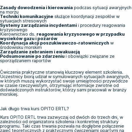
Zasady dowodzenia i kierowania
podczas sytuacji awaryjnych
na morzu
Techniki komunikacyjne
służące koordynacji zespołów w
sytuacjach stresowych
Systemy zarządzania incydentami
i procedury reagowania
kryzysowego
Kierownictwo ds.
reagowania kryzysowego w przypadku
wycieków gazu i pożarów
Koordynacja akcji poszukiwawczo-ratowniczych
w
środowisku morskim
Zarządzanie zebraniem i ewakuacją
Podsumowanie po zdarzeniu
i obowiązki związane ze
sporządzaniem raportów
Ćwiczenia praktyczne stanowią kluczowy element szkolenia.
Uczestnicy biorą udział w symulowanych sytuacjach awaryjnych,
w których muszą wykorzystać swoje umiejętności przywódcze
w czasie rzeczywistym, otrzymując informacje zwrotne od
doświadczonych instruktorów, którzy sami pracowali w branży
morskiej.
Jak długo trwa kurs OPITO ERTL?
Kurs OPITO ERTL trwa zazwyczaj od dwóch do trzech dni, w
zależności od organizatora szkolenia i konkretnej struktury
programu. Taki czas trwania pozwala na dogłębne połączenie
zajęć teoretycznych z praktycznymi ćwiczeniami opartymi na