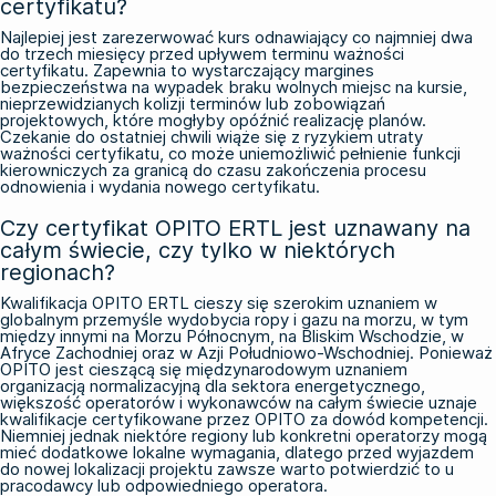
certyfikatu?
Najlepiej jest zarezerwować kurs odnawiający co najmniej dwa
do trzech miesięcy przed upływem terminu ważności
certyfikatu. Zapewnia to wystarczający margines
bezpieczeństwa na wypadek braku wolnych miejsc na kursie,
nieprzewidzianych kolizji terminów lub zobowiązań
projektowych, które mogłyby opóźnić realizację planów.
Czekanie do ostatniej chwili wiąże się z ryzykiem utraty
ważności certyfikatu, co może uniemożliwić pełnienie funkcji
kierowniczych za granicą do czasu zakończenia procesu
odnowienia i wydania nowego certyfikatu.
Czy certyfikat OPITO ERTL jest uznawany na
całym świecie, czy tylko w niektórych
regionach?
Kwalifikacja OPITO ERTL cieszy się szerokim uznaniem w
globalnym przemyśle wydobycia ropy i gazu na morzu, w tym
między innymi na Morzu Północnym, na Bliskim Wschodzie, w
Afryce Zachodniej oraz w Azji Południowo-Wschodniej. Ponieważ
OPITO jest cieszącą się międzynarodowym uznaniem
organizacją normalizacyjną dla sektora energetycznego,
większość operatorów i wykonawców na całym świecie uznaje
kwalifikacje certyfikowane przez OPITO za dowód kompetencji.
Niemniej jednak niektóre regiony lub konkretni operatorzy mogą
mieć dodatkowe lokalne wymagania, dlatego przed wyjazdem
do nowej lokalizacji projektu zawsze warto potwierdzić to u
pracodawcy lub odpowiedniego operatora.