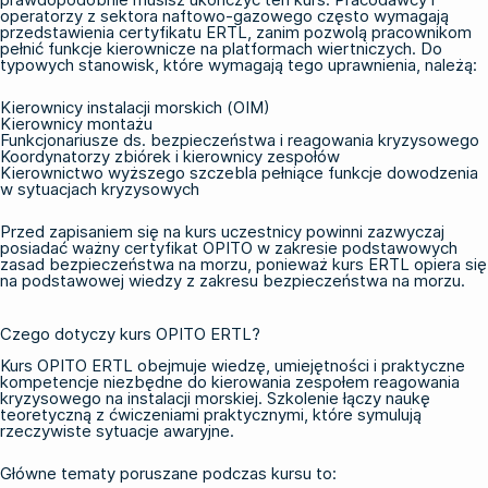
operatorzy z sektora naftowo-gazowego często wymagają
przedstawienia certyfikatu ERTL, zanim pozwolą pracownikom
pełnić funkcje kierownicze na platformach wiertniczych. Do
typowych stanowisk, które wymagają tego uprawnienia, należą:
Kierownicy instalacji morskich (OIM)
Kierownicy montażu
Funkcjonariusze ds. bezpieczeństwa i reagowania kryzysowego
Koordynatorzy zbiórek i kierownicy zespołów
Kierownictwo wyższego szczebla pełniące funkcje dowodzenia
w sytuacjach kryzysowych
Przed zapisaniem się na kurs uczestnicy powinni zazwyczaj
posiadać ważny
certyfikat OPITO w zakresie podstawowych
zasad bezpieczeństwa na morzu
, ponieważ kurs ERTL opiera się
na podstawowej wiedzy z zakresu bezpieczeństwa na morzu.
Czego dotyczy kurs OPITO ERTL?
Kurs OPITO ERTL obejmuje wiedzę, umiejętności i praktyczne
kompetencje niezbędne do kierowania zespołem reagowania
kryzysowego na instalacji morskiej. Szkolenie łączy naukę
teoretyczną z ćwiczeniami praktycznymi, które symulują
rzeczywiste sytuacje awaryjne.
Główne tematy poruszane podczas kursu to: