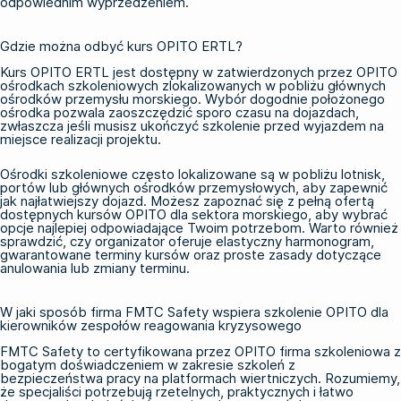
odpowiednim wyprzedzeniem.
Gdzie można odbyć kurs OPITO ERTL?
Kurs OPITO ERTL jest dostępny w zatwierdzonych przez OPITO
ośrodkach szkoleniowych zlokalizowanych w pobliżu głównych
ośrodków przemysłu morskiego. Wybór dogodnie położonego
ośrodka pozwala zaoszczędzić sporo czasu na dojazdach,
zwłaszcza jeśli musisz ukończyć szkolenie przed wyjazdem na
miejsce realizacji projektu.
Ośrodki szkoleniowe często lokalizowane są w pobliżu lotnisk,
portów lub głównych ośrodków przemysłowych, aby zapewnić
jak najłatwiejszy dojazd. Możesz zapoznać się z pełną ofertą
dostępnych
kursów OPITO dla sektora morskiego
, aby wybrać
opcje najlepiej odpowiadające Twoim potrzebom. Warto również
sprawdzić, czy organizator oferuje elastyczny harmonogram,
gwarantowane terminy kursów oraz proste zasady dotyczące
anulowania lub zmiany terminu.
W jaki sposób firma FMTC Safety wspiera szkolenie OPITO dla
kierowników zespołów reagowania kryzysowego
FMTC Safety to certyfikowana przez OPITO firma szkoleniowa z
bogatym doświadczeniem w zakresie
szkoleń z
bezpieczeństwa pracy na platformach wiertniczych
. Rozumiemy,
że specjaliści potrzebują rzetelnych, praktycznych i łatwo