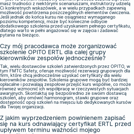
masz trudności z niektórymi scenariuszami, instruktorzy udzielą
Ci konkretnych wskazówek, a w wielu przypadkach zapewnią
możliwość powtórzenia poszczególnych elementów ćwiczenia.
Jeśli jednak do końca kursu nie osiągniesz wymaganego
poziomu kompetencji, może być konieczne odbycie
dodatkowego szkolenia przed uzyskaniem pełnego certyfikatu,
dlatego warto w pełni angażować się w zajęcia i zadawać
pytania na bieżąco.
Czy mój pracodawca może zorganizować
szkolenie OPITO ERTL dla całej grupy
kierowników zespołów jednocześnie?
Tak, wielu dostawców szkoleń zatwierdzonych przez OPITO, w
tym FMTC Safety, oferuje możliwość rezerwacji grupowych dla
firm, które chcą jednocześnie uzyskać certyfikaty dla wielu
kierowników zespołów. Szkolenia grupowe mogą być bardziej
opłacalne i pozwalają zespołowi przejść kurs wspólnie, co może
również wzmocnić ich współpracę w rzeczywistych sytuacjach
awaryjnych. Skontaktuj się bezpośrednio ze swoim dostawcą
szkoleń, aby omówić harmonogram, stawki grupowe oraz
dostępność opcji szkoleń na miejscu lub dedykowanych kursów
dla Twojej organizacji.
Z jakim wyprzedzeniem powinienem zapisać
się na kurs odnawiający certyfikat ERTL przed
upływem terminu ważności mojego