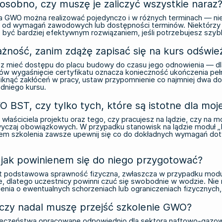
sobno, czy muszę je zaliczyć wszystkie naraz
 GWO można realizować pojedynczo i w różnych terminach — nie
i od wymagań zawodowych lub dostępności terminów. Niektórzy o
być bardziej efektywnym rozwiązaniem, jeśli potrzebujesz szybk
ważność, zanim zdążę zapisać się na kurs odświe
esz mieć dostępu do placu budowy do czasu jego odnowienia — dl
w wygaśnięcie certyfikatu oznacza konieczność ukończenia pełne
iknąć zakłóceń w pracy, ustaw przypomnienie co najmniej dwa d
dniego kursu.
BST, czy tylko tych, które są istotne dla moj
łaściciela projektu oraz tego, czy pracujesz na lądzie, czy na
czaj obowiązkowych. W przypadku stanowisk na lądzie moduł „Pr
em szkolenia zawsze upewnij się co do dokładnych wymagań dot
i jak powinienem się do niego przygotować?
st podstawowa sprawność fizyczna, zwłaszcza w przypadku moduł
e, dlatego uczestnicy powinni czuć się swobodnie w wodzie. Ni
enia o ewentualnych schorzeniach lub ograniczeniach fizycznyc
 czy nadal muszę przejść szkolenie GWO?
czeństwa opracowane odpowiednio dla sektora naftowo-gazowego