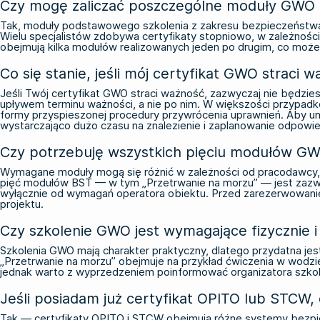
Czy mogę zaliczać poszczególne moduły GWO o
Tak, moduły podstawowego szkolenia z zakresu bezpieczeństwa
Wielu specjalistów zdobywa certyfikaty stopniowo, w zależnośc
obejmują kilka modułów realizowanych jeden po drugim, co może 
Co się stanie, jeśli mój certyfikat GWO straci 
Jeśli Twój certyfikat GWO straci ważność, zazwyczaj nie będzi
upływem terminu ważności, a nie po nim. W większości przypadkó
formy przyspieszonej procedury przywrócenia uprawnień. Aby un
wystarczająco dużo czasu na znalezienie i zaplanowanie odpowie
Czy potrzebuję wszystkich pięciu modułów GWO 
Wymagane moduły mogą się różnić w zależności od pracodawcy, w
pięć modułów BST — w tym „Przetrwanie na morzu” — jest zazwy
wyłącznie od wymagań operatora obiektu. Przed zarezerwowani
projektu.
Czy szkolenie GWO jest wymagające fizycznie 
Szkolenia GWO mają charakter praktyczny, dlatego przydatna je
„Przetrwanie na morzu” obejmuje na przykład ćwiczenia w wodzi
jednak warto z wyprzedzeniem poinformować organizatora szkol
Jeśli posiadam już certyfikat OPITO lub STCW,
Tak — certyfikaty OPITO i STCW obejmują różne systemy bezpie