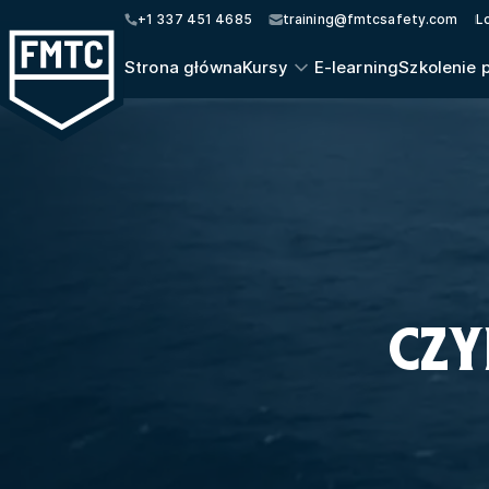
+1 337 451 4685
training@fmtcsafety.com
L
Strona główna
Kursy
E-learning
Szkolenie 
CZY