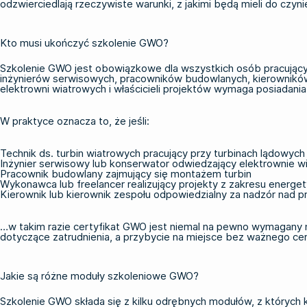
odzwierciedlają rzeczywiste warunki, z jakimi będą mieli do czyni
Kto musi ukończyć szkolenie GWO?
Szkolenie GWO jest obowiązkowe dla wszystkich osób pracujących 
inżynierów serwisowych, pracowników budowlanych, kierowników o
elektrowni wiatrowych i właścicieli projektów wymaga posiadan
W praktyce oznacza to, że jeśli:
Technik ds. turbin wiatrowych pracujący przy turbinach lądowych
Inżynier serwisowy lub konserwator odwiedzający elektrownie w
Pracownik budowlany zajmujący się montażem turbin
Wykonawca lub freelancer realizujący projekty z zakresu energet
Kierownik lub kierownik zespołu odpowiedzialny za nadzór nad pr
…w takim razie certyfikat GWO jest niemal na pewno wymagany
dotyczące zatrudnienia, a przybycie na miejsce bez ważnego ce
Jakie są różne moduły szkoleniowe GWO?
Szkolenie GWO składa się z kilku odrębnych modułów, z których