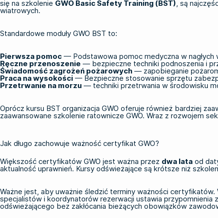
się na szkolenie
GWO Basic Safety Training (BST)
, są najczę
wiatrowych.
Standardowe
moduły GWO BST
to:
Pierwsza pomoc
— Podstawowa pomoc medyczna w nagłych w
Ręczne przenoszenie
— bezpieczne techniki podnoszenia i p
Świadomość zagrożeń pożarowych
— zapobieganie pożarom,
Praca na wysokości
— Bezpieczne stosowanie sprzętu zabezpi
Przetrwanie na morzu
— techniki przetrwania w środowisku m
Oprócz kursu BST organizacja GWO oferuje również bardziej zaaw
zaawansowane szkolenie ratownicze GWO
. Wraz z rozwojem sek
Jak długo zachowuje ważność certyfikat GWO?
Większość certyfikatów GWO jest ważna przez
dwa lata
od daty
aktualność uprawnień. Kursy odświeżające są krótsze niż szkolen
Ważne jest, aby uważnie śledzić terminy ważności certyfikatów.
specjalistów i koordynatorów rezerwacji ustawia przypomnieni
odświeżającego bez zakłócania bieżących obowiązków zawodo