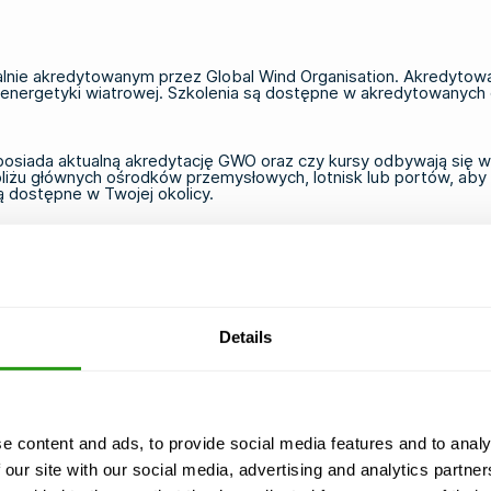
alnie akredytowanym przez Global Wind Organisation. Akredyto
nergetyki wiatrowej. Szkolenia są dostępne w akredytowanych o
posiada aktualną akredytację GWO oraz czy kursy odbywają się w 
żu głównych ośrodków przemysłowych, lotnisk lub portów, aby m
są dostępne w Twojej okolicy.
ezpieczeństwa w energetyce wiatrowej?
zeństwa w energetyce wiatrowej, ponieważ jest to jedyny międz
ym świecie. Chociaż inne kursy bezpieczeństwa, takie jak
szkole
one przeznaczone dla innych sektorów i nie zastępują certyfik
Details
jednym kraju jest akceptowany w projektach wiatrowych w całej 
 standardami. Ta przenośność sprawia, że certyfikacja GWO jes
e content and ads, to provide social media features and to analy
 our site with our social media, advertising and analytics partn
ich farm wiatrowych mogą wymagać zarówno certyfikatu GWO, ja