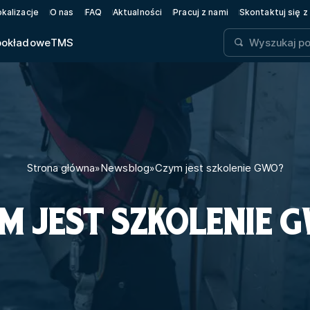
okalizacje
O nas
FAQ
Aktualności
Pracuj z nami
Skontaktuj się z
pokładowe
TMS
Strona główna
»
Newsblog
»
Czym jest szkolenie GWO?
M JEST SZKOLENIE 