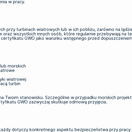
enia w pracy.
przy turbinach wiatrowych lub w ich pobliżu, zarówno na lądzie,
raz wszystkich innych osób, które regularnie przebywają na ter
ia certyfikatu GWO jako warunku wstępnego przed dopuszczeniem
 lub morskich
iatrowe
yki wiatrowej
acą turbin
 na Twoim stanowisku. Szczególnie w przypadku morskich proje
rtyfikatu GWO zazwyczaj skutkuje odmową przyjęcia.
 każdy dotyczy konkretnego aspektu bezpieczeństwa przy pracy 