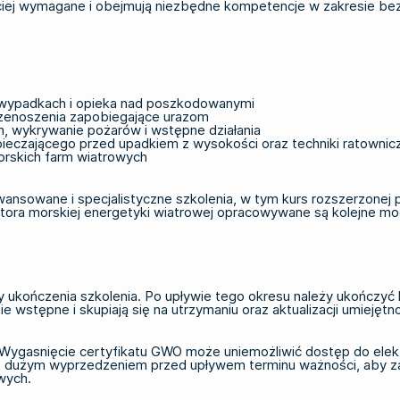
ściej wymagane i obejmują niezbędne kompetencje w zakresie b
ypadkach i opieka nad poszkodowanymi
rzenoszenia zapobiegające urazom
 wykrywanie pożarów i wstępne działania
eczającego przed upadkiem z wysokości oraz techniki ratownic
orskich farm wiatrowych
ansowane i specjalistyczne szkolenia, w tym kurs rozszerzonej 
tora morskiej energetyki wiatrowej opracowywane są kolejne mod
 ukończenia szkolenia. Po upływie tego okresu należy ukończyć
ie wstępne i skupiają się na utrzymaniu oraz aktualizacji umiej
 Wygasnięcie certyfikatu GWO może uniemożliwić dostęp do elektr
a z dużym wyprzedzeniem przed upływem terminu ważności, aby z
wych.