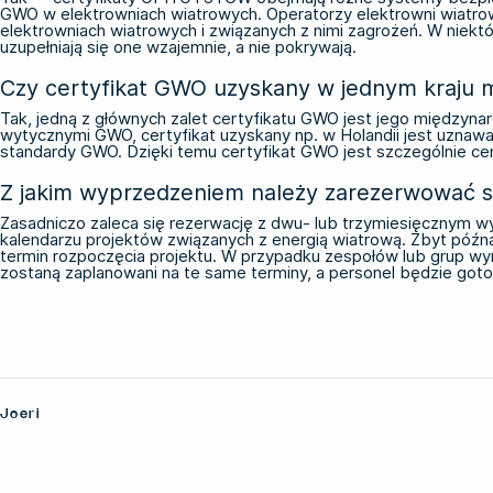
GWO w elektrowniach wiatrowych. Operatorzy elektrowni wiat
elektrowniach wiatrowych i związanych z nimi zagrożeń. W niekt
uzupełniają się one wzajemnie, a nie pokrywają.
Czy certyfikat GWO uzyskany w jednym kraju m
Tak, jedną z głównych zalet certyfikatu GWO jest jego między
wytycznymi GWO, certyfikat uzyskany np. w Holandii jest uznaw
standardy GWO. Dzięki temu certyfikat GWO jest szczególnie ce
Z jakim wyprzedzeniem należy zarezerwować s
Zasadniczo zaleca się rezerwację z dwu- lub trzymiesięcznym
kalendarzu projektów związanych z energią wiatrową. Zbyt późn
termin rozpoczęcia projektu. W przypadku zespołów lub grup w
zostaną zaplanowani na te same terminy, a personel będzie g
Joeri