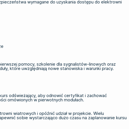
ezpieczeństwa wymagane do uzyskania dostępu do elektrowni
ze
pierwszej pomocy, szkolenie dla sygnalistów-linowych oraz
uły, które uwzględniają nowe stanowiska i warunki pracy.
kurs odświeżający
, aby odnowić certyfikat i zachować
ętności omówionych w pierwotnych modułach.
owni wiatrowych i opóźnić udział w projekcie. Wielu
apewnić sobie wystarczająco dużo czasu na zaplanowanie kursu