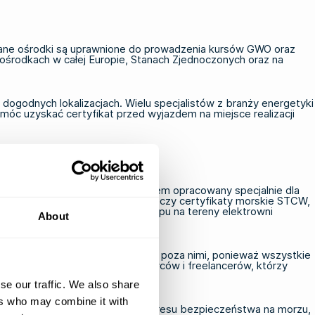
wane ośrodki są uprawnione do prowadzenia kursów GWO oraz
środkach w całej Europie, Stanach Zjednoczonych oraz na
dogodnych lokalizacjach. Wielu specjalistów z branży energetyki
óc uzyskać certyfikat przed wyjazdem na miejsce realizacji
ynarodowy, znormalizowany system opracowany specjalnie dla
nia OPITO dla sektora morskiego
czy certyfikaty morskie STCW,
atu GWO uprawniającego do wstępu na tereny elektrowni
About
Europie, Stanach Zjednoczonych i poza nimi, ponieważ wszystkie
t szczególnie cenna dla wykonawców i freelancerów, którzy
se our traffic. We also share
ers who may combine it with
k i dodatkowego szkolenia z zakresu bezpieczeństwa na morzu,