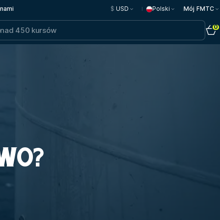
 nami
$
USD
Polski
Mój FMTC
0
GWO?