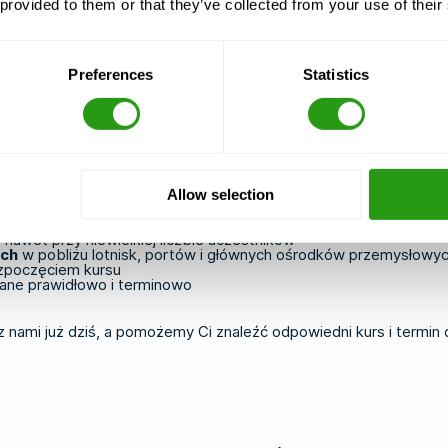
 provided to them or that they’ve collected from your use of their
 od brzegu. W takich przypadkach
podstawowe kursy bezpieczeń
Preferences
Statistics
nie bezpieczeństwa, posiadającą bogate doświadczenie w prowa
em zapisującym się na swój pierwszy kurs GWO, czy koordynatorem
 GWO
:
Allow selection
ch i doświadczonych instruktorów
 nawet przy niewielkiej liczbie uczestników
ach
w pobliżu lotnisk, portów i głównych ośrodków przemysłowy
zpoczęciem kursu
awane prawidłowo i terminowo
z nami już dziś
, a pomożemy Ci znaleźć odpowiedni kurs i termi