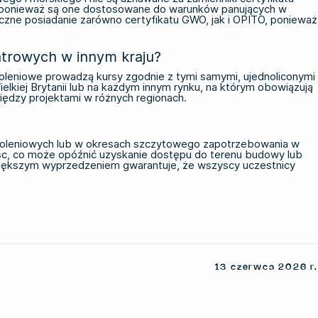
, ponieważ są one dostosowane do warunków panujących w
czne posiadanie zarówno certyfikatu GWO, jak i OPITO, ponieważ
atrowych w innym kraju?
oleniowe prowadzą kursy zgodnie z tymi samymi, ujednoliconymi
lkiej Brytanii lub na każdym innym rynku, na którym obowiązują
iędzy projektami w różnych regionach.
zkoleniowych lub w okresach szczytowego zapotrzebowania w
jsc, co może opóźnić uzyskanie dostępu do terenu budowy lub
 większym wyprzedzeniem gwarantuje, że wszyscy uczestnicy
13 czerwca 2026 r.