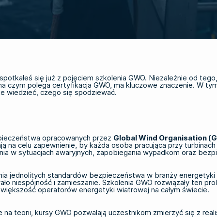
potkałeś się już z pojęciem szkolenia GWO. Niezależnie od tego,
na czym polega certyfikacja GWO, ma kluczowe znaczenie. W tym
e wiedzieć, czego się spodziewać.
zpieczeństwa opracowanych przez
Global Wind Organisation 
ają na celu zapewnienie, by każda osoba pracująca przy turbinac
ia w sytuacjach awaryjnych, zapobiegania wypadkom oraz bezpie
nia jednolitych standardów bezpieczeństwa w branży energetyki 
ło niespójność i zamieszanie.
Szkolenia GWO
rozwiązały ten pr
większość operatorów energetyki wiatrowej na całym świecie.
e na teorii, kursy GWO pozwalają uczestnikom zmierzyć się z real