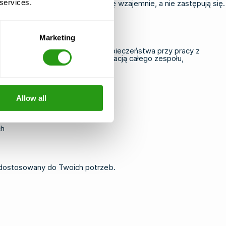
 services.
stwa
GWO i
OPITO
uzupełniają się wzajemnie, a nie zastępują się.
Marketing
dzeniu szkoleń dotyczących bezpieczeństwa przy pracy z
 ds. kadr zarządzającym certyfikacją całego zespołu,
Allow all
ch
n dostosowany do Twoich potrzeb.