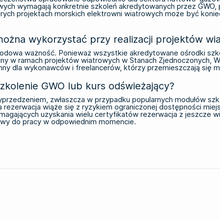
rowych wymagają konkretnie szkoleń akredytowanych przez GWO
órych projektach morskich elektrowni wiatrowych może być konie
ożna wykorzystać przy realizacji projektów wi
narodowa ważność. Ponieważ wszystkie akredytowane ośrodki szk
any w ramach projektów wiatrowych w Stanach Zjednoczonych, Wie
nny dla wykonawców i freelancerów, którzy przemieszczają się m
zkolenie GWO lub kurs odświeżający?
 wyprzedzeniem, zwłaszcza w przypadku popularnych modułów s
a rezerwacja wiąże się z ryzykiem ograniczonej dostępności mie
ymagających uzyskania wielu certyfikatów rezerwacja z jeszcze
otowy do pracy w odpowiednim momencie.