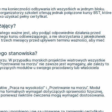
?
 ma konieczności odbywania ich wszystkich w jednym bloku.
rganizatorzy szkoleń oferują jednak połączone kursy BST, które
o uzyskać pełny certyfikat.
żający?
atego ważne jest, aby podjąć odpowiednie działania przed
go kursu odświeżającego, a nie skorzystania z jakiejkolwiek
o trzech miesięcy przed upływem terminu ważności, aby mieć
ego stanowiska?
 morzu. W przypadku morskich projektów wiatrowych wszystkie
zetrwanie na morzu” nie zawsze jest wymagany, ale zależy to
yczących modułów u swojego pracodawcy lub właściciela
ów „Praca na wysokości” i „Przetrwanie na morzu”. Moduł
e ma formalnych wymagań dotyczących sprawności fizycznej,
h, ponieważ niektóre ćwiczenia mogą wymagać dostosowania.
 i morskiego i nie są uznawane za zamienniki certyfikatu