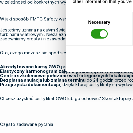
other information that you’ve
w zależności od konkretnych wymagań projektu oraz odległości
Consent
W jaki sposób FMTC Safety wspiera szkolenia GWO
Necessary
Selection
Jesteśmy uznaną na całym świecie firmą szkoleniową w dziedzi
turbinami wiatrowymi. Niezależnie od tego, czy jesteś techniki
zapewniamy prosty i niezawodny proces.
Oto, czego możesz się spodziewać, rezerwując u nas
szkolenie
Akredytowane kursy GWO
prowadzone przez wykwalifikowany
Elastyczny harmonogram zajęć
z gwarancją kontynuacji kursu,
Centra szkoleniowe położone w strategicznych lokalizacj
Bezpłatna anulacja lub zmiana terminu
do 24 godzin przed ro
Przejrzysta dokumentacja
, dzięki której certyfikaty są wyd
Chcesz uzyskać certyfikat GWO lub go odnowić?
Skontaktuj się 
Często zadawane pytania