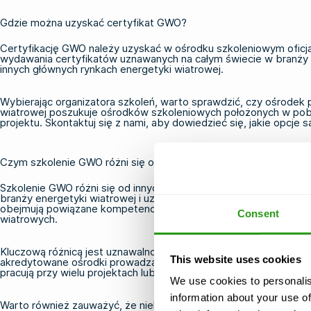
Gdzie można uzyskać certyfikat GWO?
Certyfikację GWO należy uzyskać w ośrodku szkoleniowym oficj
wydawania certyfikatów uznawanych na całym świecie w branży e
innych głównych rynkach energetyki wiatrowej.
Wybierając organizatora szkoleń, warto sprawdzić, czy ośrodek 
wiatrowej poszukuje ośrodków szkoleniowych położonych w pobli
projektu.
Skontaktuj się z nami
, aby dowiedzieć się, jakie opcje 
Czym szkolenie GWO różni się od innych kursów dotyczących b
Szkolenie GWO różni się od innych kursów dotyczących bezpiec
branży energetyki wiatrowej i uznawany przez operatorów na cał
obejmują powiązane kompetencje w zakresie bezpieczeństwa, są 
Consent
wiatrowych.
Kluczową różnicą jest uznawalność. Certyfikat GWO uzyskany w 
This website uses cookies
akredytowane ośrodki prowadzą szkolenia zgodnie z tymi samymi
pracują przy wielu projektach lub w różnych lokalizacjach.
We use cookies to personalis
information about your use of
Warto również zauważyć, że niektóre projekty dotyczące morsk