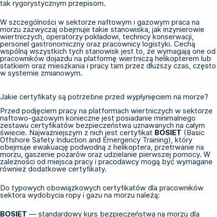
tak rygorystycznym przepisom.
W szczególności w sektorze naftowym i gazowym praca na
morzu zazwyczaj obejmuje takie stanowiska, jak inżynierowie
wiertniczych, operatorzy pokładowi, technicy konserwacji,
personel gastronomiczny oraz pracownicy logistyki. Cechą
wspólną wszystkich tych stanowisk jest to, że wymagają one od
pracowników dojazdu na platformę wiertniczą helikopterem lub
statkiem oraz mieszkania i pracy tam przez dłuższy czas, często
w systemie zmianowym.
Jakie certyfikaty są potrzebne przed wypłynięciem na morze?
Przed podjęciem pracy na platformach wiertniczych w sektorze
naftowo-gazowym konieczne jest posiadanie minimalnego
zestawu certyfikatów bezpieczeństwa uznawanych na całym
świecie. Najważniejszym z nich jest certyfikat
BOSIET
(Basic
Offshore Safety Induction and Emergency Training), który
obejmuje ewakuację podwodną z helikoptera, przetrwanie na
morzu, gaszenie pożarów oraz udzielanie pierwszej pomocy. W
zależności od miejsca pracy i pracodawcy mogą być wymagane
również dodatkowe certyfikaty.
Do typowych obowiązkowych certyfikatów dla pracowników
sektora wydobycia ropy i gazu na morzu należą:
BOSIET
— standardowy kurs bezpieczeństwa na morzu dla