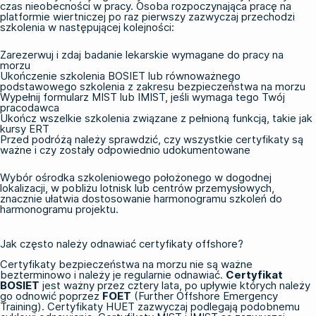
czas nieobecności w pracy. Osoba rozpoczynająca pracę na
platformie wiertniczej po raz pierwszy zazwyczaj przechodzi
szkolenia w następującej kolejności:
Zarezerwuj i zdaj badanie lekarskie wymagane do pracy na
morzu
Ukończenie szkolenia
BOSIET
lub równoważnego
podstawowego szkolenia z zakresu bezpieczeństwa na morzu
Wypełnij formularz MIST lub IMIST, jeśli wymaga tego Twój
pracodawca
Ukończ wszelkie szkolenia związane z pełnioną funkcją, takie jak
kursy ERT
Przed podróżą należy sprawdzić, czy wszystkie certyfikaty są
ważne i czy zostały odpowiednio udokumentowane
Wybór ośrodka szkoleniowego położonego w dogodnej
lokalizacji, w pobliżu lotnisk lub centrów przemysłowych,
znacznie ułatwia dostosowanie harmonogramu szkoleń do
harmonogramu projektu.
Jak często należy odnawiać certyfikaty offshore?
Certyfikaty bezpieczeństwa na morzu nie są ważne
bezterminowo i należy je regularnie odnawiać.
Certyfikat
BOSIET
jest ważny przez cztery lata, po upływie których należy
go odnowić poprzez
FOET
(Further Offshore Emergency
Training). Certyfikaty
HUET
zazwyczaj podlegają podobnemu