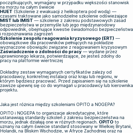
początkujących, wymagany w przypadku większości stanowisk
na morzu na całym świecie
HUET
(Szkolenie z ewakuacji z helikoptera pod wodą) —
czasami traktowane jako samodzielne szkolenie odświeżające
MIST lub IMIST
— szkolenie z zakresu podstawowych zasad
bezpieczeństwa w przemyśle lub jego międzynarodowy
odpowiednik, obejmujące kwestie świadomości bezpieczeństwa
i rozpoznawania zagrożeń
Szkolenie zespołu reagowania kryzysowego (ERT)
—
obowiązkowe dla pracowników pełniących na pokładzie
wyznaczone obowiązki związane z reagowaniem kryzysowym
Zaświadczenie o zdolności do pracy
— wydane przez
uprawnionego lekarza, potwierdzające, że jesteś zdolny do
pracy na platformie wiertniczej
Dokładny zestaw wymaganych certyfikatów zależy od
pracodawcy, konkretnej instalacji oraz kraju lub regionu, w
którym będziesz pracować. Przed zapisaniem się na szkolenie
zawsze upewnij się co do wymagań u pracodawcy lub kierownika
projektu.
Jaka jest różnica między szkoleniami OPITO a NOGEPA?
OPITO i NOGEPA to organizacje akredytacyjne, które
ustanawiają standardy szkoleń z zakresu bezpieczeństwa na
morzu, jednak działają one w różnych regionach.
OPITO
to
uznany na całym świecie standard stosowany w Wielkiej Brytanii,
Holandii, na Bliskim Wschodzie, w Afryce Zachodniej oraz na