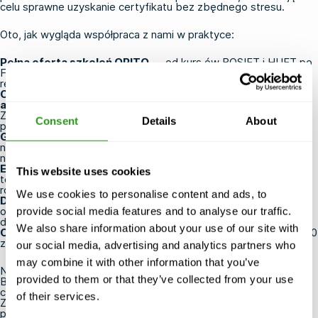
celu sprawne uzyskanie certyfikatu bez zbędnego stresu.
Oto, jak wygląda współpraca z nami w praktyce:
Pełna oferta szkoleń OPITO
— od kurs
ów BOSIET
i
HUET
po
FOET
,
T-BOSIET
, MIST, IMIST oraz szkolenia dla zespołów
reagowania kryzysowego
Centra szkoleniowe posiadające międzynarodowe
akredytacje
— zlokalizowane w Holandii, Stanach
Zjednoczonych, Francji, Belgii i Arabii Saudyjskiej, często w
Consent
Details
About
pobliżu lotnisk i portów
Gwarantowana ciągłość kursów
— zajęcia odbywają się
nawet przy jednym uczestniku, więc Twój harmonogram nigdy
nie jest zagrożony
Elastyczna rezerwacja
— możliwość bezpłatnej zmiany
This website uses cookies
terminu lub anulowania rezerwacji do 24 godzin przed
rozpoczęciem kursu
We use cookies to personalise content and ads, to
Doświadczeni instruktorzy
— wszyscy trenerzy posiadają
odpowiednie kwalifikacje i certyfikaty oraz praktyczne
provide social media features and to analyse our traffic.
doświadczenie w branży offshore
We also share information about your use of our site with
Ocena 5 gwiazdek na Trustpilot
— na podstawie prawie 3000
zweryfikowanych opinii
our social media, advertising and analytics partners who
may combine it with other information that you’ve
Niezależnie od tego, czy rezerwujesz swój pierwszy kurs
provided to them or that they’ve collected from your use
BOSIET, czy też zajmujesz się przedłużaniem certyfikatów dla
całego zespołu, sprawimy, że proces ten będzie prosty.
of their services.
Zapoznaj się z naszą pełną ofertą kursów OPITO dla
pracowników platform wiertniczych
i zarezerwuj szkolenie już