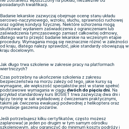
nie zostaniesz wpuszczony na pokład, niezależnie od
posiadanych kwalifikacji.
Badanie lekarskie zazwyczaj obejmuje ocenę stanu układu
sercowo-naczyniowego, wzroku, słuchu, sprawności ruchowej
oraz ogólnej kondycji fizycznej. Niektóre schorzenia mogą
skutkować wydaniem zaświadczenia z ograniczeniami lub
zaświadczenia tymczasowego zamiast całkowitej odmowy,
dlatego warto przejść badanie lekarskie na wczesnym etapie
procedury. Wymagania mogą się nieznacznie różnić w zależności
od kraju, dlatego należy sprawdzić, jakie standardy obowiązują w
kraju docelowym.
Jak długo trwa szkolenie w zakresie pracy na platformach
wiertniczych?
Czas potrzebny na ukończenie szkolenia z zakresu
bezpieczeństwa na morzu zależy od tego, jakie kursy są
wymagane, ale większość specjalistów jest w stanie spełnić
podstawowe wymagania w ciągu
dwóch do pięciu dni
. Na
przykład standardowy
kurs BOSIET
trwa zazwyczaj dwa dni i
łączy teorię w sali wykładowej z ćwiczeniami praktycznymi,
takimi jak ćwiczenia ewakuacji podwodnej z helikoptera oraz
symulacje gaszenia pożarów.
Jeśli potrzebujesz kilku certyfikatów, często możesz
zaplanować je jeden po drugim w tym samym ośrodku
szkoleniowym, aby ograniczyć do minimum koszty podróży i