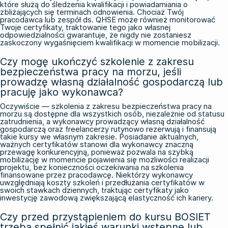
które służą do śledzenia kwalifikacji i powiadamiania o
zbliżających się terminach odnowienia. Chociaż Twój
pracodawca lub zespół ds. QHSE może również monitorować
Twoje certyfikaty, traktowanie tego jako własnej
odpowiedzialności gwarantuje, że nigdy nie zostaniesz
zaskoczony wygaśnięciem kwalifikacji w momencie mobilizacji.
Czy mogę ukończyć szkolenie z zakresu
bezpieczeństwa pracy na morzu, jeśli
prowadzę własną działalność gospodarczą lub
pracuję jako wykonawca?
Oczywiście — szkolenia z zakresu bezpieczeństwa pracy na
morzu są dostępne dla wszystkich osób, niezależnie od statusu
zatrudnienia, a wykonawcy prowadzący własną działalność
gospodarczą oraz freelancerzy rutynowo rezerwują i finansują
takie kursy we własnym zakresie. Posiadanie aktualnych,
ważnych certyfikatów stanowi dla wykonawcy znaczną
przewagę konkurencyjną, ponieważ pozwala na szybką
mobilizację w momencie pojawienia się możliwości realizacji
projektu, bez konieczności oczekiwania na szkolenia
finansowane przez pracodawcę. Niektórzy wykonawcy
uwzględniają koszty szkoleń i przedłużania certyfikatów w
swoich stawkach dziennych, traktując certyfikaty jako
inwestycję zawodową zwiększającą elastyczność ich kariery.
Czy przed przystąpieniem do kursu BOSIET
trzeba spełnić jakieś warunki wstępne lub