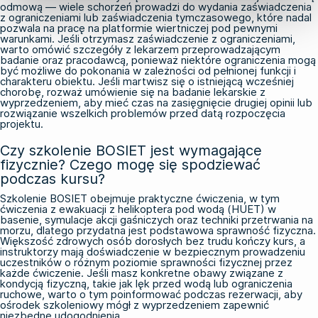
odmową — wiele schorzeń prowadzi do wydania zaświadczenia
z ograniczeniami lub zaświadczenia tymczasowego, które nadal
pozwala na pracę na platformie wiertniczej pod pewnymi
warunkami. Jeśli otrzymasz zaświadczenie z ograniczeniami,
warto omówić szczegóły z lekarzem przeprowadzającym
badanie oraz pracodawcą, ponieważ niektóre ograniczenia mogą
być możliwe do pokonania w zależności od pełnionej funkcji i
charakteru obiektu. Jeśli martwisz się o istniejącą wcześniej
chorobę, rozważ umówienie się na badanie lekarskie z
wyprzedzeniem, aby mieć czas na zasięgnięcie drugiej opinii lub
rozwiązanie wszelkich problemów przed datą rozpoczęcia
projektu.
Czy szkolenie BOSIET jest wymagające
fizycznie? Czego mogę się spodziewać
podczas kursu?
Szkolenie BOSIET obejmuje praktyczne ćwiczenia, w tym
ćwiczenia z ewakuacji z helikoptera pod wodą (HUET) w
basenie, symulacje akcji gaśniczych oraz techniki przetrwania na
morzu, dlatego przydatna jest podstawowa sprawność fizyczna.
Większość zdrowych osób dorosłych bez trudu kończy kurs, a
instruktorzy mają doświadczenie w bezpiecznym prowadzeniu
uczestników o różnym poziomie sprawności fizycznej przez
każde ćwiczenie. Jeśli masz konkretne obawy związane z
kondycją fizyczną, takie jak lęk przed wodą lub ograniczenia
ruchowe, warto o tym poinformować podczas rezerwacji, aby
ośrodek szkoleniowy mógł z wyprzedzeniem zapewnić
niezbędne udogodnienia.