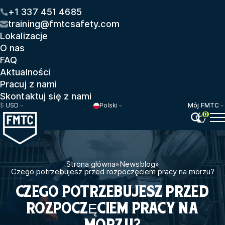
+1 337 451 4685
training@fmtcsafety.com
Lokalizacje
O nas
FAQ
Aktualności
Pracuj z nami
Skontaktuj się z nami
$
USD
Polski
Mój FMTC
0
Strona główna
»
Newsblog
»
Czego potrzebujesz przed rozpoczęciem pracy na morzu?
CZEGO POTRZEBUJESZ PRZED
ROZPOCZĘCIEM PRACY NA
MORZU?