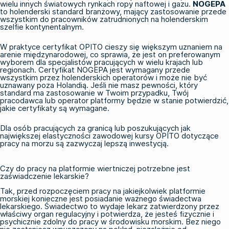
wielu innych światowych rynkach ropy naftowej i gazu.
NOGEPA
to holenderski standard branżowy, mający zastosowanie przede
wszystkim do pracowników zatrudnionych na holenderskim
szelfie kontynentalnym.
W praktyce certyfikat OPITO cieszy się większym uznaniem na
arenie międzynarodowej, co sprawia, że jest on preferowanym
wyborem dla specjalistów pracujących w wielu krajach lub
regionach.
Certyfikat NOGEPA
jest wymagany przede
wszystkim przez holenderskich operatorów i może nie być
uznawany poza Holandią. Jeśli nie masz pewności, który
standard ma zastosowanie w Twoim przypadku, Twój
pracodawca lub operator platformy będzie w stanie potwierdzić,
jakie certyfikaty są wymagane.
Dla osób pracujących za granicą lub poszukujących jak
największej elastyczności zawodowej
kursy OPITO dotyczące
pracy na morzu
są zazwyczaj lepszą inwestycją.
Czy do pracy na platformie wiertniczej potrzebne jest
zaświadczenie lekarskie?
Tak, przed rozpoczęciem pracy na jakiejkolwiek platformie
morskiej konieczne jest posiadanie ważnego świadectwa
lekarskiego. Świadectwo to wydaje lekarz zatwierdzony przez
właściwy organ regulacyjny i potwierdza, że jesteś fizycznie i
psychicznie zdolny do pracy w środowisku morskim. Bez niego