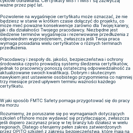
cyklowi odnawiania. Certyfikaty MIST i IMIST są zazwyczaj
ważne przez pięć lat.
Pozwolenie na wygaśnięcie certyfikatu może oznaczać, że nie
będziesz w stanie w krótkim czasie dołączyć do projektu, co
może mieć poważne konsekwencje zarówno dla Twojej kariery,
jak i dla działalności Twojego pracodawcy. Niezbędne jest
śledzenie terminów wygaśnięcia i rezerwowanie przedłużenia z
odpowiednim wyprzedzeniem, zwłaszcza jeśli Twoja praca
wymaga posiadania wielu certyfikatów o różnych terminach
przedłużenia.
Pracodawcy i zespoły ds. jakości, bezpieczeństwa i ochrony
środowiska często prowadzą systemy śledzenia certyfikatów,
jednak to pracownicy ponoszą ostateczną odpowiedzialność za
aktualizowanie swoich kwalifikacji. Dobrym i skutecznym
nawykiem jest ustawienie osobistego przypomnienia co najmniej
trzy miesiące przed upływem terminu ważności każdego
certyfikatu.
W jaki sposób FMTC Safety pomaga przygotować się do pracy
na morzu
Rozumiemy, że poruszanie się po wymaganiach dotyczących
szkoleń offshore może wydawać się przytłaczające, zwłaszcza
jeśli dopiero zaczynasz pracę w tej branży lub działasz w wielu
regionach. Dlatego oferujemy pełen zakres
zatwierdzonych
przez OPITO szkoleń z zakresu bezpieczeństwa, które
mają na