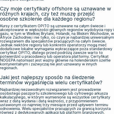
Czy moje certyfikaty offshore są uznawane w
różnych krajach, czy też muszę przejść
osobne szkolenie dla każdego regionu?
Kursy z certyfikatem OPITO są uznawane na całym świecie i
akceptowane w większości głównych regionów wydobycia ropy i
gazu, w tym w Wielkiej Brytanii, Holandii, na Bliskim Wschodzie, w
Afryce Zachodniej i nie tylko, co czyni je najbardziej uniwersalnym
rozwiązaniem dla specjalistów pracujących na całym świecie.
Jednak niektóre regiony lub konkretni operatorzy mogą mieć
dodatkowe lokalne wymagania wykraczające poza standardowy
certyfikat OPITO, dlatego przed podróżą zawsze warto to
potwierdzić u pracodawcy lub operatora platformy. Certyfikat
NOGEPA natomiast jest ważny głównie na holenderskim szelfie
kontynentalnym i zazwyczaj nie jest uznawany w innych
regionach.
Jaki jest najlepszy sposób na śledzenie
terminów wygaśnięcia wielu certyfikatów?
Najbardziej niezawodnym rozwiązaniem jest prowadzenie
osobistego paszportu szkoleniowego lub cyfrowego arkusza
kalkulacyjnego, w którym wymienione są wszystkie certyfikaty
wraz z datą wydania i datą ważności, z przypomnieniem
ustawionym co najmniej trzy miesiące przed upływem terminu
odnowienia. Wielu specjalistów pracujących za granicą korzysta
również z dedykowanych aplikacji lub platform branżowych,