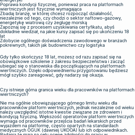
Poprawa kondycji fizycznej, ponieważ praca na platformach
wiertniczych jest fizycznie wymagająca
Zbadaj branżę, w której chcesz rozpocząć działalność,
niezależnie od tego, czy chodzi o sektor naftowo-gazowy,
energetykę wiatrową czy żeglugę morską
Zapoznaj się z procesem uzyskiwania certyfikatu, abyś
dokładnie wiedział, na jakie kursy zapisać się po ukończeniu 18
lat
Zdobycie ogólnego doświadczenia zawodowego w branżach
pokrewnych, takich jak budownictwo czy logistyka
Gdy tylko skończysz 18 lat, możesz od razu zapisać się na
obowiązkowe szkolenie z zakresu bezpieczeństwa i zacząć
ubiegać się o stanowiska dla początkujących na platformach
wiertniczych. Dzięki odpowiedniemu przygotowaniu będziesz
mógł szybko zareagować, gdy nadarzy się okazja.
Czy istnieje górna granica wieku dla pracowników na platformach
wiertniczych?
Nie ma ogólnie obowiązującego górnego limitu wieku dla
pracowników platform wiertniczych, jednak niezależnie od wieku
należy uwzględnić istotne kwestie związane ze zdrowiem i
kondycją fizyczną. Większość operatorów platform wiertniczych
wymaga od pracowników przejścia badań lekarskich przed
wyjazdem na platformę, często opartych na standardach
medycznych OGUK (dawniej UKOOA) lub ich odpowiednikach.
Badania te mają na celu ocenę zdolności do pracy w