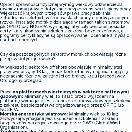
Oprócz sprawności fizycznej wymóg wiekowy odzwierciedla
również ramy prawne dotyczące bezpieczeństwa i higieny pracy.
Większość krajowych przepisów prawa pracy zabrania
zatrudniania nieletnich w środowiskach pracy o podwyższonym
ryzyku. Instalacje morskie działające w ramach takich systemów
jak
OPITO
czy
NOGEPA
wymagają, aby cały personel posiadał
certyfikaty ukończenia szkoleń z zakresu bezpieczeństwa, a
programy certyfikacyjne są opracowywane i oceniane z myślą o
osobach dorosłych.
Czy dla poszczególnych sektorów morskich obowiązują różne
przepisy dotyczące wieku?
W większości sektorów offshore obowiązuje minimalny staż
pracy wynoszący 18 lat, jednak konkretne wymagania mogą się
nieznacznie różnić w zależności od branży, kraju i pracodawcy.
Oto ogólny przegląd:
Praca
na platformach wiertniczych w sektorze naftowym i
gazowym:
Minimalny wiek to 18 lat; przed wyjazdem na
platformę wymagane jest ukończenie obowiązkowego szkolenia
z zakresu bezpieczeństwa organizowanego przez
OPITO
lub
NOGEPA
.
Morska energetyka wiatrowa:
Minimalny wiek to 18 lat;
zazwyczaj wymagane jest ukończenie szkolenia z zakresu
bezpieczeństwa organizowanego przez
GWO (Global Wind
Organisation)
.
Żegluga morska:
Obowiązują przepisy
STCW
i
choć niektóre