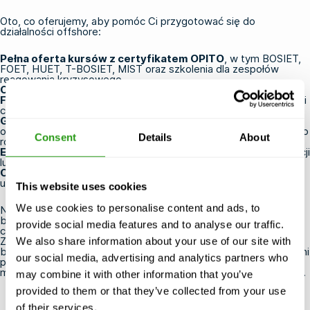
Oto, co oferujemy, aby pomóc Ci przygotować się do
działalności offshore:
Pełna oferta kursów z certyfikatem OPITO
, w tym
BOSIET
,
FOET
,
HUET
,
T-BOSIET
, MIST oraz szkolenia dla zespołów
reagowania kryzysowego
Ośrodki szkoleniowe w Holandii, Stanach Zjednoczonych,
Francji, Belgii i Arabii Saudyjskiej
, położone w pobliżu lotnisk i
centrów przemysłowych, co zapewnia łatwy dojazd
Gwarantujemy realizację kursu
, co oznacza, że odbędzie się
on nawet przy jednym uczestniku, więc nie musisz odkładać jego
Consent
Details
About
rozpoczęcia
Elastyczne planowanie zajęć
z możliwością bezpłatnej anulacji
lub zmiany terminu do 24 godzin przed rozpoczęciem kursu
Certyfikaty wydawane bezpośrednio przez OPITO
,
uznawane przez operatorów na całym świecie
This website uses cookies
We use cookies to personalise content and ads, to
Niezależnie od tego, czy zapisujesz się na swój pierwszy kurs
bezpieczeństwa pracy na morzu, czy też odnawiasz posiadany
provide social media features and to analyse our traffic.
certyfikat, jesteśmy tu po to, aby ułatwić Ci to zadanie.
Zapoznaj się z naszą ofertą podstawowych kursów
We also share information about your use of our site with
bezpieczeństwa pracy na morzu OPITO
, aby znaleźć odpowiedni
our social media, advertising and analytics partners who
punkt wyjścia dla swojej kariery, lub
skontaktuj się z nami
, jeśli
masz pytania dotyczące tego, jakie szkolenie jest Ci potrzebne.
may combine it with other information that you’ve
provided to them or that they’ve collected from your use
of their services.