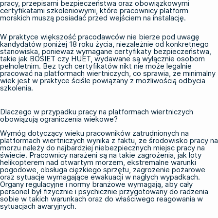
pracy, przepisami bezpieczeństwa oraz obowiązkowymi
certyfikatami szkoleniowymi, które pracownicy platform
morskich muszą posiadać przed wejściem na instalację.
W praktyce większość pracodawców nie bierze pod uwagę
kandydatów poniżej 18 roku życia, niezależnie od konkretnego
stanowiska, ponieważ wymagane certyfikaty bezpieczeństwa,
takie jak
BOSIET
czy
HUET
, wydawane są wyłącznie osobom
pełnoletnim. Bez tych certyfikatów nikt nie może legalnie
pracować na platformach wiertniczych, co sprawia, że minimalny
wiek jest w praktyce ściśle powiązany z możliwością odbycia
szkolenia.
Dlaczego w przypadku pracy na platformach wiertniczych
obowiązują ograniczenia wiekowe?
Wymóg dotyczący wieku pracowników zatrudnionych na
platformach wiertniczych wynika z faktu, że środowisko pracy na
morzu należy do najbardziej niebezpiecznych miejsc pracy na
świecie. Pracownicy narażeni są na takie zagrożenia, jak loty
helikopterem nad otwartym morzem, ekstremalne warunki
pogodowe, obsługa ciężkiego sprzętu, zagrożenie pożarowe
oraz sytuacje wymagające ewakuacji w nagłych wypadkach.
Organy regulacyjne i normy branżowe wymagają, aby cały
personel był fizycznie i psychicznie przygotowany do radzenia
sobie w takich warunkach oraz do właściwego reagowania w
sytuacjach awaryjnych.