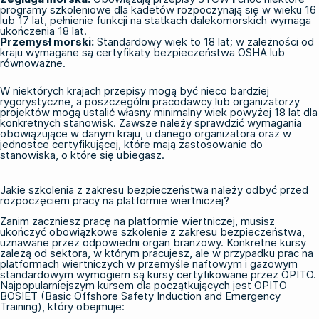
programy szkoleniowe dla kadetów rozpoczynają się w wieku 16
lub 17 lat, pełnienie funkcji na statkach dalekomorskich wymaga
ukończenia 18 lat.
Przemysł morski:
Standardowy wiek to 18 lat; w zależności od
kraju wymagane są certyfikaty bezpieczeństwa
OSHA
lub
równoważne.
W niektórych krajach przepisy mogą być nieco bardziej
rygorystyczne, a poszczególni pracodawcy lub organizatorzy
projektów mogą ustalić własny minimalny wiek powyżej 18 lat dla
konkretnych stanowisk. Zawsze należy sprawdzić wymagania
obowiązujące w danym kraju, u danego organizatora oraz w
jednostce certyfikującej, które mają zastosowanie do
stanowiska, o które się ubiegasz.
Jakie szkolenia z zakresu bezpieczeństwa należy odbyć przed
rozpoczęciem pracy na platformie wiertniczej?
Zanim zaczniesz pracę na platformie wiertniczej, musisz
ukończyć obowiązkowe szkolenie z zakresu bezpieczeństwa,
uznawane przez odpowiedni organ branżowy. Konkretne kursy
zależą od sektora, w którym pracujesz, ale w przypadku prac na
platformach wiertniczych w przemyśle naftowym i gazowym
standardowym wymogiem są kursy certyfikowane przez OPITO.
Najpopularniejszym kursem dla początkujących jest
OPITO
BOSIET (Basic Offshore Safety Induction and Emergency
Training)
, który obejmuje: