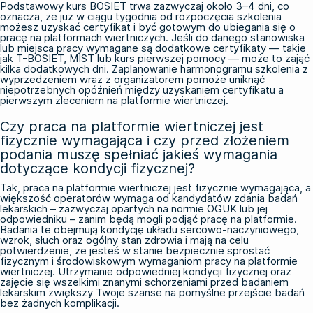
Podstawowy kurs BOSIET trwa zazwyczaj około 3–4 dni, co
oznacza, że już w ciągu tygodnia od rozpoczęcia szkolenia
możesz uzyskać certyfikat i być gotowym do ubiegania się o
pracę na platformach wiertniczych. Jeśli do danego stanowiska
lub miejsca pracy wymagane są dodatkowe certyfikaty — takie
jak T-BOSIET, MIST lub kurs pierwszej pomocy — może to zająć
kilka dodatkowych dni. Zaplanowanie harmonogramu szkolenia z
wyprzedzeniem wraz z organizatorem pomoże uniknąć
niepotrzebnych opóźnień między uzyskaniem certyfikatu a
pierwszym zleceniem na platformie wiertniczej.
Czy praca na platformie wiertniczej jest
fizycznie wymagająca i czy przed złożeniem
podania muszę spełniać jakieś wymagania
dotyczące kondycji fizycznej?
Tak, praca na platformie wiertniczej jest fizycznie wymagająca, a
większość operatorów wymaga od kandydatów zdania badań
lekarskich – zazwyczaj opartych na normie OGUK lub jej
odpowiedniku – zanim będą mogli podjąć pracę na platformie.
Badania te obejmują kondycję układu sercowo-naczyniowego,
wzrok, słuch oraz ogólny stan zdrowia i mają na celu
potwierdzenie, że jesteś w stanie bezpiecznie sprostać
fizycznym i środowiskowym wymaganiom pracy na platformie
wiertniczej. Utrzymanie odpowiedniej kondycji fizycznej oraz
zajęcie się wszelkimi znanymi schorzeniami przed badaniem
lekarskim zwiększy Twoje szanse na pomyślne przejście badań
bez żadnych komplikacji.