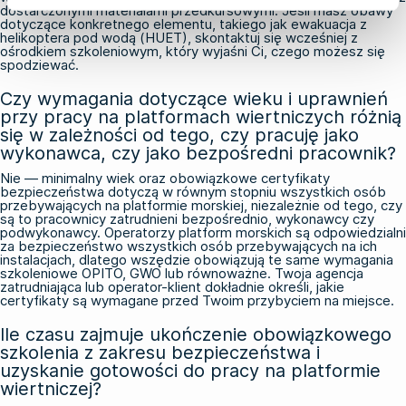
dostarczonymi materiałami przedkursowymi. Jeśli masz obawy
dotyczące konkretnego elementu, takiego jak ewakuacja z
helikoptera pod wodą (HUET), skontaktuj się wcześniej z
ośrodkiem szkoleniowym, który wyjaśni Ci, czego możesz się
spodziewać.
Czy wymagania dotyczące wieku i uprawnień
przy pracy na platformach wiertniczych różnią
się w zależności od tego, czy pracuję jako
wykonawca, czy jako bezpośredni pracownik?
Nie — minimalny wiek oraz obowiązkowe certyfikaty
bezpieczeństwa dotyczą w równym stopniu wszystkich osób
przebywających na platformie morskiej, niezależnie od tego, czy
są to pracownicy zatrudnieni bezpośrednio, wykonawcy czy
podwykonawcy. Operatorzy platform morskich są odpowiedzialni
za bezpieczeństwo wszystkich osób przebywających na ich
instalacjach, dlatego wszędzie obowiązują te same wymagania
szkoleniowe OPITO, GWO lub równoważne. Twoja agencja
zatrudniająca lub operator-klient dokładnie określi, jakie
certyfikaty są wymagane przed Twoim przybyciem na miejsce.
Ile czasu zajmuje ukończenie obowiązkowego
szkolenia z zakresu bezpieczeństwa i
uzyskanie gotowości do pracy na platformie
wiertniczej?