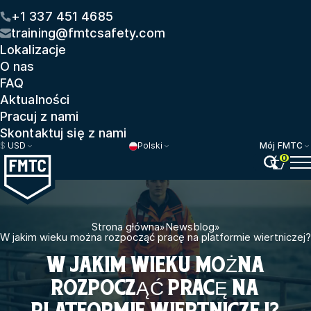
+1 337 451 4685
training@fmtcsafety.com
Lokalizacje
O nas
FAQ
Aktualności
Pracuj z nami
Skontaktuj się z nami
$
USD
Polski
Mój FMTC
0
Strona główna
»
Newsblog
»
W jakim wieku można rozpocząć pracę na platformie wiertniczej?
W JAKIM WIEKU MOŻNA
ROZPOCZĄĆ PRACĘ NA
PLATFORMIE WIERTNICZEJ?