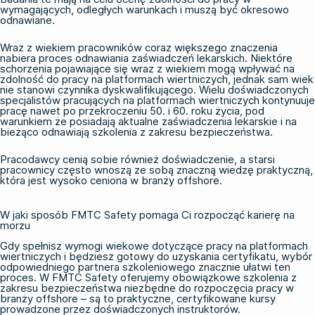
wymagających, odległych warunkach i muszą być okresowo
odnawiane.
Wraz z wiekiem pracowników coraz większego znaczenia
nabiera proces odnawiania zaświadczeń lekarskich. Niektóre
schorzenia pojawiające się wraz z wiekiem mogą wpływać na
zdolność do pracy na platformach wiertniczych, jednak sam wiek
nie stanowi czynnika dyskwalifikującego. Wielu doświadczonych
specjalistów pracujących na platformach wiertniczych kontynuuje
pracę nawet po przekroczeniu 50. i 60. roku życia, pod
warunkiem że posiadają aktualne zaświadczenia lekarskie i na
bieżąco odnawiają szkolenia z zakresu bezpieczeństwa.
Pracodawcy cenią sobie również doświadczenie, a starsi
pracownicy często wnoszą ze sobą znaczną wiedzę praktyczną,
która jest wysoko ceniona w branży offshore.
W jaki sposób FMTC Safety pomaga Ci rozpocząć karierę na
morzu
Gdy spełnisz wymogi wiekowe dotyczące pracy na platformach
wiertniczych i będziesz gotowy do uzyskania certyfikatu, wybór
odpowiedniego partnera szkoleniowego znacznie ułatwi ten
proces. W FMTC Safety oferujemy obowiązkowe szkolenia z
zakresu bezpieczeństwa niezbędne do rozpoczęcia pracy w
branży offshore – są to praktyczne, certyfikowane kursy
prowadzone przez doświadczonych instruktorów.