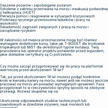
Gaszenie pożarów i zapobieganie pożarom
Szkolenie z zakresu przetrwania na morzu i ewakuacji podwodnej
z helikoptera (HUET)
Pierwsza pomoc i reagowanie w sytuacjach kryzysowych
Podstawy ręcznego przenoszenia ładunków i pracy na
wysokości
Świadomość zagrożeń związanych z pracą na morzu i
zarządzanie ryzykiem
W zależności od miejsca przeznaczenia mogą być również
wymagane dodatkowe kursy, takie jak
T-BOSIET
dla środowisk
tropikalnych lub MIST dla określonych typów instalacji. Twój
pracodawca lub operator projektu potwierdzi przed wyjazdem,
jakie dokładnie certyfikaty są Ci potrzebne.
Czy można zacząć przygotowywać się do pracy na platformie
wiertniczej przed ukończeniem 18 lat?
Tak, już przed ukończeniem 18 lat możesz podjąć konkretne
kroki w kierunku kariery na morzu, nawet jeśli nie możesz jeszcze
pracować na morzu ani posiadać wymaganych uprawnień. Faza
przygotowań to w rzeczywistości sprytny sposób na zdobycie
przewagi. Rozważ skupienie się na:
Ukończenie odpowiednich studiów technicznych lub
zawodowych w dziedzinie inżynierii, nauk morskich lub
energetyki