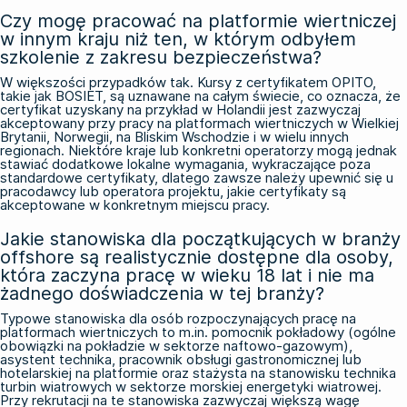
Czy mogę pracować na platformie wiertniczej
w innym kraju niż ten, w którym odbyłem
szkolenie z zakresu bezpieczeństwa?
W większości przypadków tak. Kursy z certyfikatem OPITO,
takie jak BOSIET, są uznawane na całym świecie, co oznacza, że
certyfikat uzyskany na przykład w Holandii jest zazwyczaj
akceptowany przy pracy na platformach wiertniczych w Wielkiej
Brytanii, Norwegii, na Bliskim Wschodzie i w wielu innych
regionach. Niektóre kraje lub konkretni operatorzy mogą jednak
stawiać dodatkowe lokalne wymagania, wykraczające poza
standardowe certyfikaty, dlatego zawsze należy upewnić się u
pracodawcy lub operatora projektu, jakie certyfikaty są
akceptowane w konkretnym miejscu pracy.
Jakie stanowiska dla początkujących w branży
offshore są realistycznie dostępne dla osoby,
która zaczyna pracę w wieku 18 lat i nie ma
żadnego doświadczenia w tej branży?
Typowe stanowiska dla osób rozpoczynających pracę na
platformach wiertniczych to m.in. pomocnik pokładowy (ogólne
obowiązki na pokładzie w sektorze naftowo-gazowym),
asystent technika, pracownik obsługi gastronomicznej lub
hotelarskiej na platformie oraz stażysta na stanowisku technika
turbin wiatrowych w sektorze morskiej energetyki wiatrowej.
Przy rekrutacji na te stanowiska zazwyczaj większą wagę