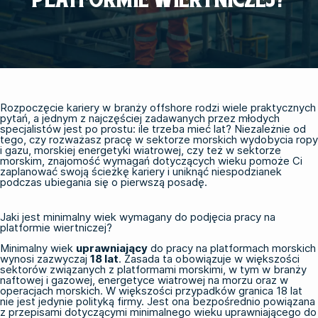
Rozpoczęcie kariery w branży offshore rodzi wiele praktycznych
pytań, a jednym z najczęściej zadawanych przez młodych
specjalistów jest po prostu: ile trzeba mieć lat? Niezależnie od
tego, czy rozważasz pracę w sektorze morskich wydobycia ropy
i gazu, morskiej energetyki wiatrowej, czy też w sektorze
morskim, znajomość wymagań dotyczących wieku pomoże Ci
zaplanować swoją ścieżkę kariery i uniknąć niespodzianek
podczas ubiegania się o pierwszą posadę.
Jaki jest minimalny wiek wymagany do podjęcia pracy na
platformie wiertniczej?
Minimalny wiek
uprawniający
do pracy na platformach morskich
wynosi zazwyczaj
18 lat
. Zasada ta obowiązuje w większości
sektorów związanych z platformami morskimi, w tym w branży
naftowej i gazowej, energetyce wiatrowej na morzu oraz w
operacjach morskich. W większości przypadków granica 18 lat
nie jest jedynie polityką firmy. Jest ona bezpośrednio powiązana
z przepisami dotyczącymi minimalnego wieku uprawniającego do