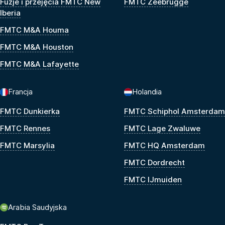
Fuzje i przejęcia FMTC New
FMTC Zeebrugge
Iberia
FMTC M&A Houma
FMTC M&A Houston
FMTC M&A Lafayette
Francja
Holandia
FMTC Dunkierka
FMTC Schiphol Amsterdam
FMTC Rennes
FMTC Lage Zwaluwe
FMTC Marsylia
FMTC HQ Amsterdam
FMTC Dordrecht
FMTC IJmuiden
Arabia Saudyjska