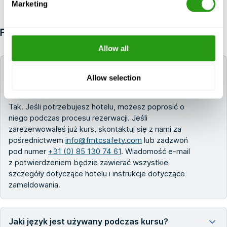
Marketing
FAQ
Allow all
Czy FMTC może pomóc mi zarezerwować hotel
Allow selection
na czas szkolenia?
Tak. Jeśli potrzebujesz hotelu, możesz poprosić o
niego podczas procesu rezerwacji. Jeśli
zarezerwowałeś już kurs, skontaktuj się z nami za
pośrednictwem
info@fmtcsafety.com
lub zadzwoń
pod numer
+31 (0) 85 130 74 61
. Wiadomość e-mail
z potwierdzeniem będzie zawierać wszystkie
szczegóły dotyczące hotelu i instrukcje dotyczące
zameldowania.
Jaki język jest używany podczas kursu?