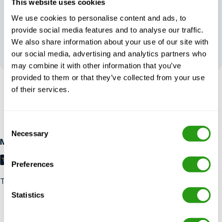
This website uses cookies
We use cookies to personalise content and ads, to
provide social media features and to analyse our traffic.
Twoja opinia
We also share information about your use of our site with
kształtuje naszą
our social media, advertising and analytics partners who
doskonałość
may combine it with other information that you’ve
provided to them or that they’ve collected from your use
of their services.
BEZ RYZYKA
Bezpłatne anulowanie do 24 godzin wcześniej anulowanie, bez
przedpłaty wymagane.
Consent
Necessary
Selection
Metody płatności
Preferences
Trustpilot
Statistics