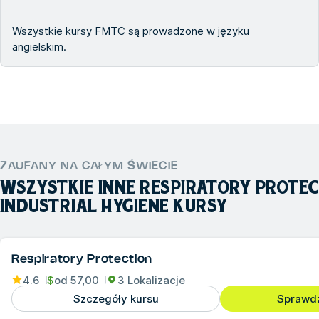
Wszystkie kursy FMTC są prowadzone w języku
angielskim.
ZAUFANY NA CAŁYM ŚWIECIE
WSZYSTKIE INNE
RESPIRATORY PROTEC
INDUSTRIAL HYGIENE
KURSY
Respiratory Protection
4.6
$
od
57,00
3 Lokalizacje
Szczegóły kursu
Sprawd