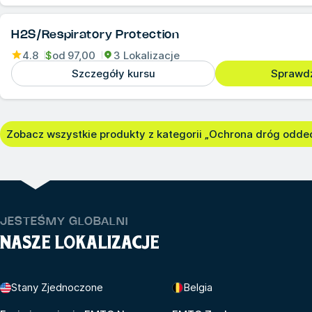
H2S/Respiratory Protection
4.8
$
od
97,00
3 Lokalizacje
Szczegóły kursu
Sprawd
Zobacz wszystkie produkty z kategorii „Ochrona dróg odde
JESTEŚMY GLOBALNI
NASZE LOKALIZACJE
Stany Zjednoczone
Belgia