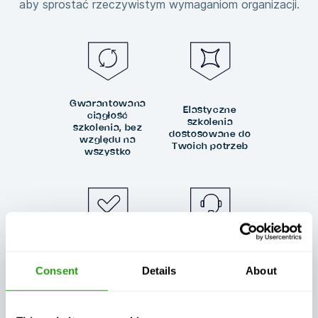
aby sprostać rzeczywistym wymaganiom organizacji.
Gwarantowana
Elastyczne
ciągłość
szkolenia
szkolenia, bez
dostosowane do
względu na
Twoich potrzeb
wszystko
Zawsze
Wyjątkowa
certyfikat,
obsługa klienta
Consent
Details
About
zawsze jakość
w dzień i w nocy