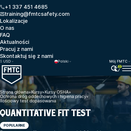
+1 337 451 4685
training@fmtcsafety.com
Lokalizacje
O nas
FAQ
Aktualności
Pracuj z nami
Skontaktuj się z nami
$
USD
Polski
Mój FMTC
0
Strona główna
»
Kursy
»
Kursy OSHA
»
Ochrona dróg oddechowych i higiena pracy
»
Ilościowy test dopasowania
QUANTITATIVE FIT TEST
POPULARNE