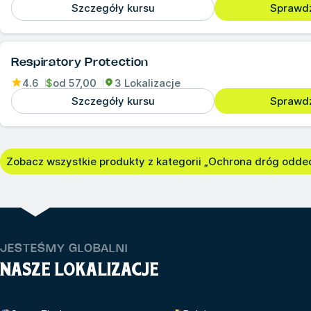
Szczegóły kursu
Sprawd
Respiratory Protection
4.6
$
od
57,00
3 Lokalizacje
Szczegóły kursu
Sprawd
Zobacz wszystkie produkty z kategorii „Ochrona dróg odde
JESTEŚMY GLOBALNI
NASZE LOKALIZACJE