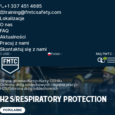
+1 337 451 4685
training@fmtcsafety.com
Lokalizacje
O nas
FAQ
Aktualności
Pracuj z nami
Skontaktuj się z nami
$
USD
Polski
Mój FMTC
0
Strona główna
»
Kursy
»
Kursy OSHA
»
Ochrona dróg oddechowych i higiena pracy
»
H2S/Ochrona dróg oddechowych
H2S/RESPIRATORY PROTECTION
POPULARNE