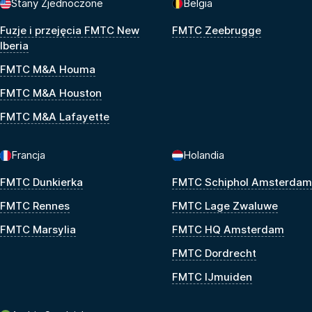
Stany Zjednoczone
Belgia
Fuzje i przejęcia FMTC New
FMTC Zeebrugge
Iberia
FMTC M&A Houma
FMTC M&A Houston
FMTC M&A Lafayette
Francja
Holandia
FMTC Dunkierka
FMTC Schiphol Amsterdam
FMTC Rennes
FMTC Lage Zwaluwe
FMTC Marsylia
FMTC HQ Amsterdam
FMTC Dordrecht
FMTC IJmuiden