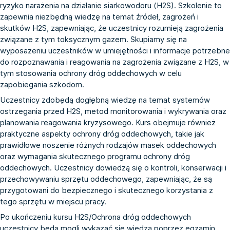
ryzyko narażenia na działanie siarkowodoru (H2S). Szkolenie to
zapewnia niezbędną wiedzę na temat źródeł, zagrożeń i
skutków H2S, zapewniając, że uczestnicy rozumieją zagrożenia
związane z tym toksycznym gazem. Skupiamy się na
wyposażeniu uczestników w umiejętności i informacje potrzebne
do rozpoznawania i reagowania na zagrożenia związane z H2S, w
tym stosowania ochrony dróg oddechowych w celu
zapobiegania szkodom.
Uczestnicy zdobędą dogłębną wiedzę na temat systemów
ostrzegania przed H2S, metod monitorowania i wykrywania oraz
planowania reagowania kryzysowego. Kurs obejmuje również
praktyczne aspekty ochrony dróg oddechowych, takie jak
prawidłowe noszenie różnych rodzajów masek oddechowych
oraz wymagania skutecznego programu ochrony dróg
oddechowych. Uczestnicy dowiedzą się o kontroli, konserwacji i
przechowywaniu sprzętu oddechowego, zapewniając, że są
przygotowani do bezpiecznego i skutecznego korzystania z
tego sprzętu w miejscu pracy.
Po ukończeniu kursu H2S/Ochrona dróg oddechowych
uczestnicy będą mogli wykazać się wiedzą poprzez egzamin