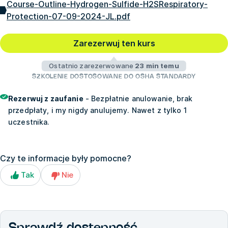
Course-Outline-Hydrogen-Sulfide-H2SRespiratory-
Protection-07-09-2024-JL.pdf
Zarezerwuj ten kurs
Ostatnio zarezerwowane
23 min temu
SZKOLENIE DOSTOSOWANE DO OSHA STANDARDY
Rezerwuj z zaufanie
- Bezpłatnie anulowanie, brak
przedpłaty, i my nigdy anulujemy. Nawet z tylko 1
uczestnika.
Czy te informacje były pomocne?
Tak
Nie