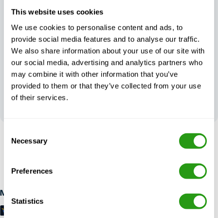
Zawsze
Wyjątkowa
This website uses cookies
certyfikat,
obsługa klienta
zawsze jakość
w dzień i w nocy
We use cookies to personalise content and ads, to
provide social media features and to analyse our traffic.
We also share information about your use of our site with
our social media, advertising and analytics partners who
may combine it with other information that you’ve
provided to them or that they’ve collected from your use
Twoja opinia
of their services.
kształtuje naszą
doskonałość
Consent
Necessary
Selection
BEZ RYZYKA
Bezpłatne anulowanie do 24 godzin wcześniej anulowanie, bez
przedpłaty wymagane.
Preferences
Metody płatności
Statistics