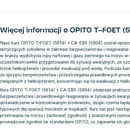
Więcej informacji o
OPITO T-FOET (
Nasz kurs OPITO T-FOET (5614) + CA-EBS (5904) został oprac
dotyczących szkolenia w zakresie bezpieczeństwa i reagowania 
w branży wydobycia ropy naftowej i gazu ziemnego na morzu w ś
uczestnikom pełne przygotowanie do sytuacji awaryjnych, ze 
lotów helikopterem i procedur ewakuacji pod wodą. Podczas kurs
ze sprzętu bezpieczeństwa i przestrzegania prawidłowych proc
związanych z helikopterami, koncentrując się na ewakuacji z hel
Kurs OPITO T-FOET (5614) + CA-EBS (5904) obejmuje praktyczne
bezpieczeństwa i prawidłowego reagowania w sytuacjach awary
doświadczenie w kontrolowanym środowisku, dzięki czemu będą 
typowych dla operacji morskich w tropikach. Kurs ten jest niezb
przetrwania na morzu i zachować zgodność z branżowymi norma
prowadzone zgodnie ze standardami OPITO, co zapewnia ich glob