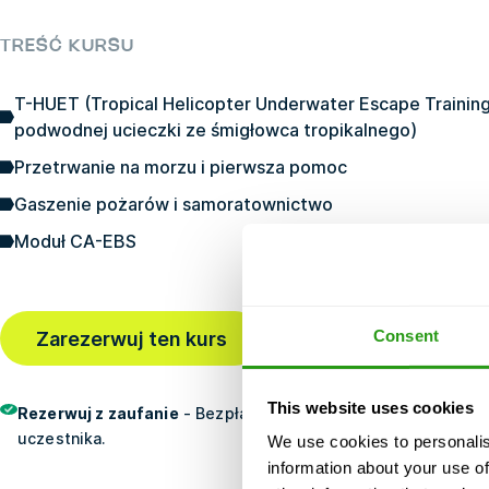
TREŚĆ KURSU
T-HUET (Tropical Helicopter Underwater Escape Training
podwodnej ucieczki ze śmigłowca tropikalnego)
Przetrwanie na morzu i pierwsza pomoc
Gaszenie pożarów i samoratownictwo
Moduł CA-EBS
Ostatnia rezerwacja
1 g
Consent
Zarezerwuj ten kurs
temu
This website uses cookies
Rezerwuj z zaufanie
- Bezpłatnie anulowanie, brak przedpłat
uczestnika.
We use cookies to personalis
information about your use of