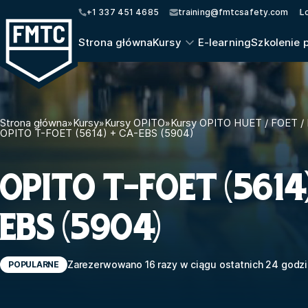
+1 337 451 4685
training@fmtcsafety.com
L
Strona główna
Kursy
E-learning
Szkolenie 
Strona główna
»
Kursy
»
Kursy OPITO
»
Kursy OPITO HUET / FOET /
OPITO T-FOET (5614) + CA-EBS (5904)
OPITO T-FOET (5614)
EBS (5904)
Zarezerwowano 16 razy w ciągu ostatnich 24 godzi
POPULARNE