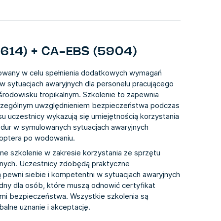
5614) + CA-EBS (5904)
owany w celu spełnienia dodatkowych wymagań
w sytuacjach awaryjnych dla personelu pracującego
rodowisku tropikalnym. Szkolenie to zapewnia
szczególnym uwzględnieniem bezpieczeństwa podczas
u uczestnicy wykazują się umiejętnością korzystania
edur w symulowanych sytuacjach awaryjnych
ikoptera po wodowaniu.
 szkolenie w zakresie korzystania ze sprzętu
jnych. Uczestnicy zdobędą praktyczne
pewni siebie i kompetentni w sytuacjach awaryjnych
ędny dla osób, które muszą odnowić certyfikat
mi bezpieczeństwa. Wszystkie szkolenia są
alne uznanie i akceptację.