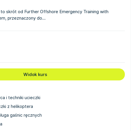
o skrót od Further Offshore Emergency Training with
m, przeznaczony do...
Widok kurs
 i techniki ucieczki
zki z helikoptera
sługa gaśnic ręcznych
wa