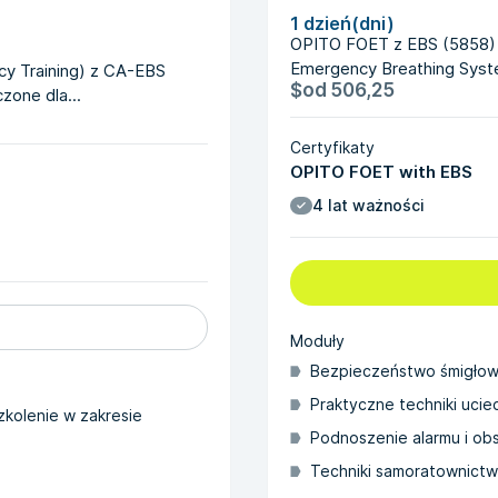
1 dzień(dni)
OPITO FOET z EBS (5858) t
Emergency Breathing Syste
cy Training) z CA-EBS
$
od
506,25
one dla...
Certyfikaty
OPITO FOET with EBS
4 lat ważności
Moduły
Bezpieczeństwo śmigłowca
Praktyczne techniki uciec
zkolenie w zakresie
Podnoszenie alarmu i ob
Techniki samoratownict