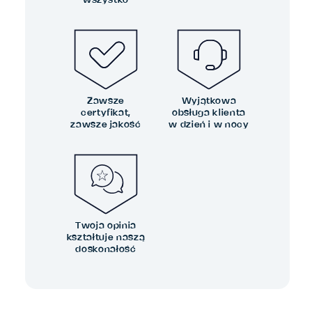
Zawsze
Wyjątkowa
certyfikat,
obsługa klienta
zawsze jakość
w dzień i w nocy
Twoja opinia
kształtuje naszą
doskonałość