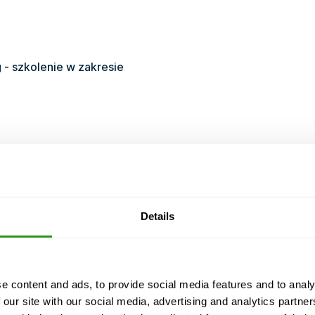
 - szkolenie w zakresie
odzinę
Details
KURS CERTYFIKOWANY PRZEZ
y, i my nigdy anulujemy. Nawet z tylko 1
e content and ads, to provide social media features and to analy
 our site with our social media, advertising and analytics partn