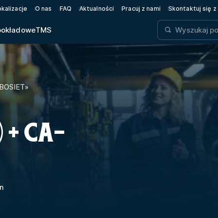
okalizacje
O nas
FAQ
Aktualności
Pracuj z nami
Skontaktuj się z
pokładowe
TMS
 BOSIET
»
 + CA-
n