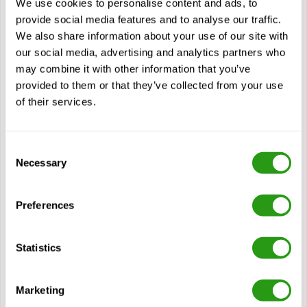
We use cookies to personalise content and ads, to
Certyfikaty
provide social media features and to analyse our traffic.
OPITO OERTM
We also share information about your use of our site with
our social media, advertising and analytics partners who
2 lat ważności
may combine it with other information that you’ve
provided to them or that they’ve collected from your use
Widok kurs
of their services.
Moduły
Consent
Rola i obowiązki OERTM
Necessary
Selection
Hierarchia, procesy i metody komunikacji podczas
incydentu
Preferences
Rozpoznawanie i łagodzenie zagrożeń
Kluczowe elementy planowania incydentów i
monitorowania postępów
Statistics
Reakcja na incydent
Procedury mobilizacji
Marketing
Cel, działanie, wydajność i ograniczenia typowych stałych