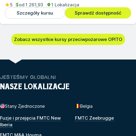
5
$
od
1 261,93
1 Lokalizacja
Szczegóły kursu
Sprawdź dostępność
Zobacz wszystkie kursy przeciwpożarowe OPITO
JESTEŚMY GLOBALNI
NASZE LOKALIZACJE
Stany Zjednoczone
Belgia
Fuzje i przejęcia FMTC New
FMTC Zeebrugge
Iberia
FMTC M&A Houma