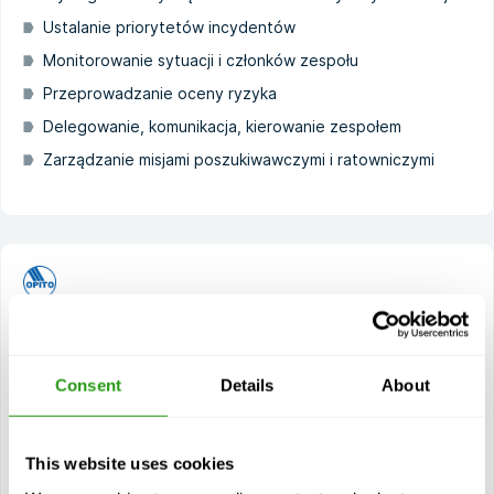
Ustalanie priorytetów incydentów
Monitorowanie sytuacji i członków zespołu
Przeprowadzanie oceny ryzyka
Delegowanie, komunikacja, kierowanie zespołem
Zarządzanie misjami poszukiwawczymi i ratowniczymi
OPITO OERTM (4500)
4 dzień(dni)
Consent
Details
About
Kurs OPITO OERTM oznacza Offshore Emergency
Response Team Member i został zaprojektowany
specjalnie dla personelu offshore, który...
$
od
3 327,85
This website uses cookies