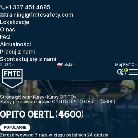
+1 337 451 4685
training@fmtcsafety.com
Lokalizacje
O nas
FAQ
Aktualności
Pracuj z nami
Skontaktuj się z nami
$
USD
Polski
Mój FMTC
0
Strona główna
»
Kursy
»
Kursy OPITO
»
Kursy przeciwpożarowe OPITO
»
OPITO OERTL (4600)
OPITO OERTL (4600)
POPULARNE
Zarezerwowano 7 razy w ciągu ostatnich 24 godzin