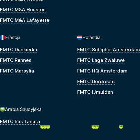
FMTC M&A Houston
FMTC M&A Lafayette
Francja
Holandia
FMTC Dunkierka
FMTC Schiphol Amsterdam
FMTC Rennes
FMTC Lage Zwaluwe
FMTC Marsylia
FMTC HQ Amsterdam
FMTC Dordrecht
FMTC IJmuiden
Arabia Saudyjska
FMTC Ras Tanura