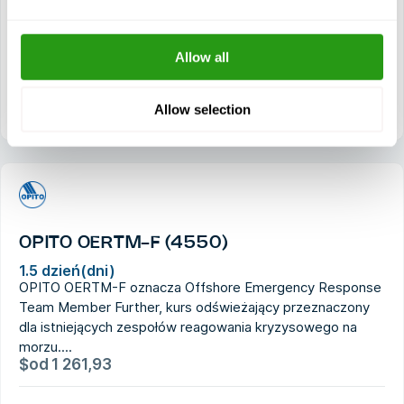
urządzeń gaśniczych
Korzystanie z aparatu oddechowego
Allow all
Wybór i użycie podręcznego sprzętu gaśniczego
Procedury i techniki poszukiwawcze i ratownicze
Allow selection
OPITO OERTM-F (4550)
1.5 dzień(dni)
OPITO OERTM-F oznacza Offshore Emergency Response
Team Member Further, kurs odświeżający przeznaczony
dla istniejących zespołów reagowania kryzysowego na
morzu....
$
od
1 261,93