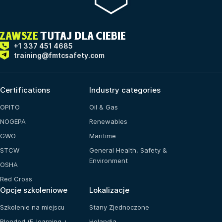
ZAWSZE
TUTAJ DLA CIEBIE
+1 337 451 4685
training@fmtcsafety.com
Certifications
Industry categories
OPITO
Oil & Gas
NOGEPA
Renewables
GWO
Maritime
STCW
General Health, Safety &
Environment
OSHA
Red Cross
Opcje szkoleniowe
Lokalizacje
Szkolenie na miejscu
Stany Zjednoczone
Blended (E-learning +
Holandia