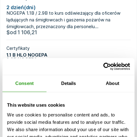
2 dzień(dni)
NOGEPA 1.1B / 2.9B to kurs odświeżający dla oficerów
lądujących na śmigłowcach i gaszenia pożarów na
śmigłowcach, przeznaczony dla personelu...
$
od
1 106,21
Certyfikaty
1.1 B HLO NOGEPA
2.9B NOGEPA
2 lat ważności
Consent
Details
About
Widok kurs
Moduły
This website uses cookies
Rozpoznawanie niebezpieczeństw związanych z
We use cookies to personalise content and ads, to
operacjami śmigłowca i umiejętność odpowiedniego
provide social media features and to analyse our traffic.
działania.
We also share information about your use of our site with
Nadzorowanie i monitorowanie przygotowania pokładu
our social media, advertising and analytics partners who