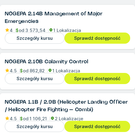
NOGEPA 2.14B Management of Major
Emergencies
4
$
od
3 573,54
1 Lokalizacja
Szczegóły kursu
Sprawdź dostępność
NOGEPA 2.10B Calamity Control
4.5
$
od
862,82
1 Lokalizacja
Szczegóły kursu
Sprawdź dostępność
NOGEPA 1.1B / 2.9B (Helicopter Landing Officer
/ Helicopter Fire Fighting – Combi)
4.5
$
od
1 106,21
2 Lokalizacje
Szczegóły kursu
Sprawdź dostępność