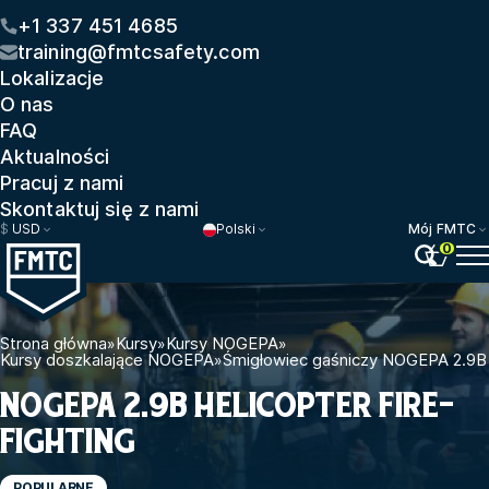
+1 337 451 4685
training@fmtcsafety.com
Lokalizacje
O nas
FAQ
Aktualności
Pracuj z nami
Skontaktuj się z nami
$
USD
Polski
Mój FMTC
0
Strona główna
»
Kursy
»
Kursy NOGEPA
»
Kursy doszkalające NOGEPA
»
Śmigłowiec gaśniczy NOGEPA 2.9B
NOGEPA 2.9B HELICOPTER FIRE-
FIGHTING
POPULARNE