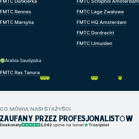
FMTC Dunkierka
FMTC Schiphol Amsterdam
FMTC Rennes
FMTC Lage Zwaluwe
FMTC Marsylia
FMTC HQ Amsterdam
FMTC Dordrecht
FMTC IJmuiden
Arabia Saudyjska
FMTC Ras Tanura
CO MÓWIĄ NASI STAŻYŚCI
ZAUFANY PRZEZ PROFESJONALISTÓW
Doskonały
3,042
opinie na temat
Trustpilot