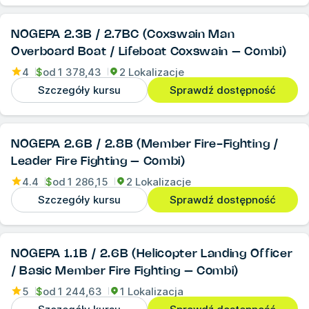
NOGEPA 2.3B / 2.7BC (Coxswain Man
Overboard Boat / Lifeboat Coxswain – Combi)
4
$
od
1 378,43
2 Lokalizacje
Szczegóły kursu
Sprawdź dostępność
NOGEPA 2.6B / 2.8B (Member Fire-Fighting /
Leader Fire Fighting – Combi)
4.4
$
od
1 286,15
2 Lokalizacje
Szczegóły kursu
Sprawdź dostępność
NOGEPA 1.1B / 2.6B (Helicopter Landing Officer
/ Basic Member Fire Fighting – Combi)
5
$
od
1 244,63
1 Lokalizacja