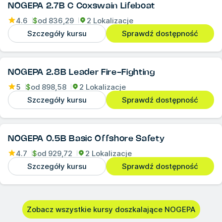
NOGEPA 2.7B C Coxswain Lifeboat
4.6
$
od
836,29
2 Lokalizacje
Szczegóły kursu
Sprawdź dostępność
NOGEPA 2.8B Leader Fire-Fighting
5
$
od
898,58
2 Lokalizacje
Szczegóły kursu
Sprawdź dostępność
NOGEPA 0.5B Basic Offshore Safety
4.7
$
od
929,72
2 Lokalizacje
Szczegóły kursu
Sprawdź dostępność
Zobacz wszystkie kursy doszkalające NOGEPA