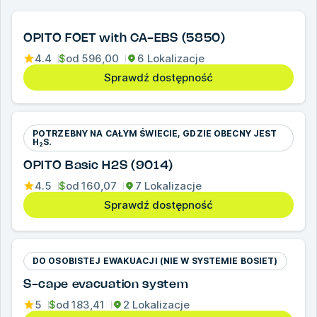
OPITO FOET with CA-EBS (5850)
4.4
$
od
596,00
6 Lokalizacje
Sprawdź dostępność
POTRZEBNY NA CAŁYM ŚWIECIE, GDZIE OBECNY JEST
H₂S.
OPITO Basic H2S (9014)
4.5
$
od
160,07
7 Lokalizacje
Sprawdź dostępność
DO OSOBISTEJ EWAKUACJI (NIE W SYSTEMIE BOSIET)
S-cape evacuation system
5
$
od
183,41
2 Lokalizacje