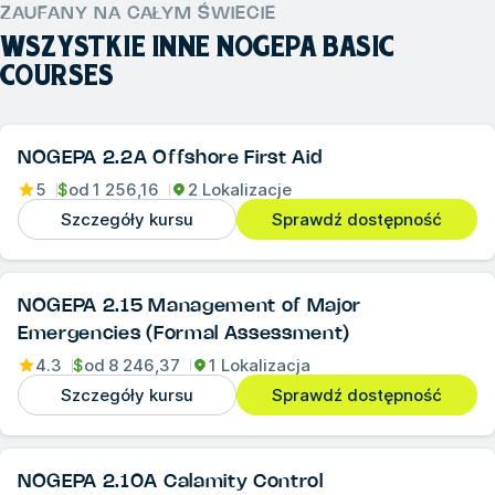
ZAUFANY NA CAŁYM ŚWIECIE
WSZYSTKIE INNE
NOGEPA BASIC
COURSES
NOGEPA 2.2A Offshore First Aid
5
$
od
1 256,16
2 Lokalizacje
Szczegóły kursu
Sprawdź dostępność
NOGEPA 2.15 Management of Major
Emergencies (Formal Assessment)
4.3
$
od
8 246,37
1 Lokalizacja
Szczegóły kursu
Sprawdź dostępność
NOGEPA 2.10A Calamity Control