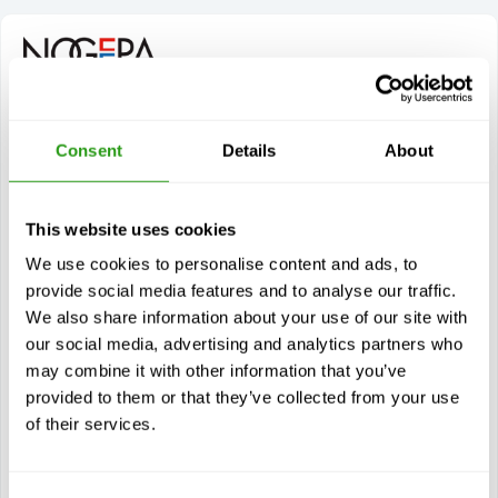
TEN KURS
Consent
Details
About
NOGEPA 0.8 H2S
0.5 dzień(dni)
NOGEPA 0.8 H2S oznacza szkolenie w zakresie
This website uses cookies
bezpieczeństwa siarkowodoru, przeznaczone dla
specjalistów pracujących na lądzie i na morzu, którzy mogą
We use cookies to personalise content and ads, to
być narażeni na...
provide social media features and to analyse our traffic.
Na żądanie
We also share information about your use of our site with
our social media, advertising and analytics partners who
Certyfikaty
may combine it with other information that you’ve
0.8 NOGEPA
provided to them or that they’ve collected from your use
4 lat ważności
of their services.
Bieżący kurs