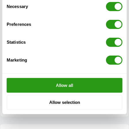
Consent
Necessary
Selection
Moduły
Znajomość charakterystyki, zagrożeń i niebezpieczeństw
Preferences
związanych z H2S
Znajomość prawa (prawo pracy) i przepisów
dotyczących pracy z H2S
Statistics
Wiedza na temat pracy w miejscach występowania H2S
Wiedza na temat właściwego stosowania i ograniczeń
Marketing
prawnie wymaganych środków ochrony indywidualnej
Radzenie sobie z detektorami i alarmami oraz właściwe
korzystanie z nich, a także znajomość ograniczeń tych
produktów.
Allow all
Procedury ewakuacji w przypadku alarmu H2S
Udzielanie pierwszej pomocy ofiarom H2S
Allow selection