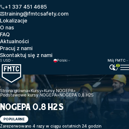
+1 337 451 4685
training@fmtcsafety.com
Lokalizacje
O nas
FAQ
Aktualności
Pracuj z nami
Skontaktuj się z nami
$
USD
Polski
Mój FMTC
0
Strona główna
»
Kursy
»
Kursy NOGEPA
»
Podstawowe kursy NOGEPA
»
NOGEPA 0,8 H2S
NOGEPA 0.8 H2S
POPULARNE
Zarezerwowano 4 razy w ciągu ostatnich 24 godzin