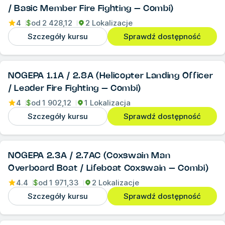
/ Basic Member Fire Fighting – Combi)
4
$
od
2 428,12
2 Lokalizacje
Szczegóły kursu
Sprawdź dostępność
NOGEPA 1.1A / 2.8A (Helicopter Landing Officer
/ Leader Fire Fighting – Combi)
4
$
od
1 902,12
1 Lokalizacja
Szczegóły kursu
Sprawdź dostępność
NOGEPA 2.3A / 2.7AC (Coxswain Man
Overboard Boat / Lifeboat Coxswain – Combi)
4.4
$
od
1 971,33
2 Lokalizacje
Szczegóły kursu
Sprawdź dostępność