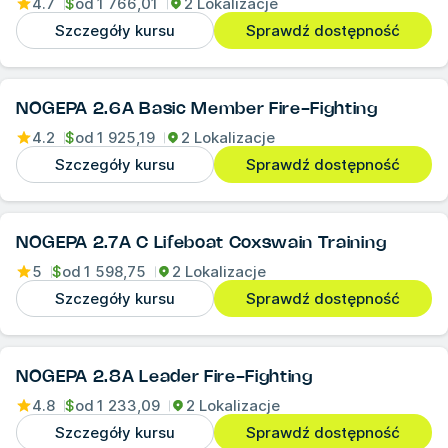
4.7
$
od
1 766,01
2 Lokalizacje
Szczegóły kursu
Sprawdź dostępność
NOGEPA 2.6A Basic Member Fire-Fighting
4.2
$
od
1 925,19
2 Lokalizacje
Szczegóły kursu
Sprawdź dostępność
NOGEPA 2.7A C Lifeboat Coxswain Training
5
$
od
1 598,75
2 Lokalizacje
Szczegóły kursu
Sprawdź dostępność
NOGEPA 2.8A Leader Fire-Fighting
4.8
$
od
1 233,09
2 Lokalizacje
Szczegóły kursu
Sprawdź dostępność