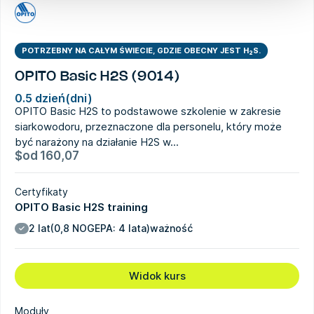
POTRZEBNY NA CAŁYM ŚWIECIE, GDZIE OBECNY JEST H₂S.
OPITO Basic H2S (9014)
0.5 dzień(dni)
OPITO Basic H2S to podstawowe szkolenie w zakresie
siarkowodoru, przeznaczone dla personelu, który może
być narażony na działanie H2S w...
$
od
160,07
Certyfikaty
OPITO Basic H2S training
2 lat
(0,8 NOGEPA: 4 lata)
ważność
Widok kurs
Moduły