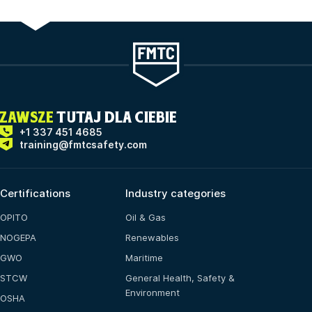
ZAWSZE
TUTAJ DLA CIEBIE
+1 337 451 4685
training@fmtcsafety.com
Certifications
Industry categories
OPITO
Oil & Gas
NOGEPA
Renewables
GWO
Maritime
STCW
General Health, Safety &
Environment
OSHA