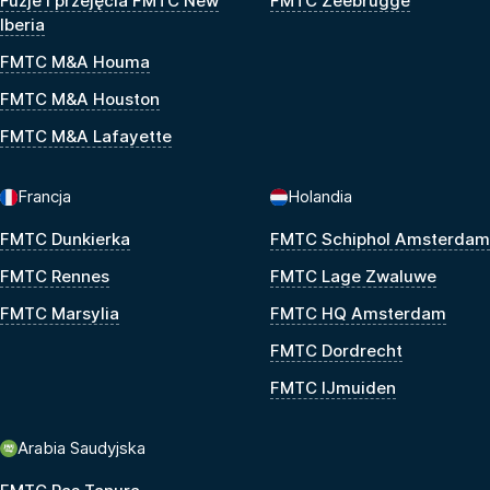
Fuzje i przejęcia FMTC New
FMTC Zeebrugge
Iberia
FMTC M&A Houma
FMTC M&A Houston
FMTC M&A Lafayette
Francja
Holandia
FMTC Dunkierka
FMTC Schiphol Amsterdam
FMTC Rennes
FMTC Lage Zwaluwe
FMTC Marsylia
FMTC HQ Amsterdam
FMTC Dordrecht
FMTC IJmuiden
Arabia Saudyjska