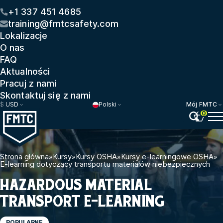
+1 337 451 4685
training@fmtcsafety.com
Lokalizacje
O nas
FAQ
Aktualności
Pracuj z nami
Skontaktuj się z nami
$
USD
Polski
Mój FMTC
0
Strona główna
»
Kursy
»
Kursy OSHA
»
Kursy e-learningowe OSHA
»
E-learning dotyczący transportu materiałów niebezpiecznych
HAZARDOUS MATERIAL
TRANSPORT E-LEARNING
POPULARNE