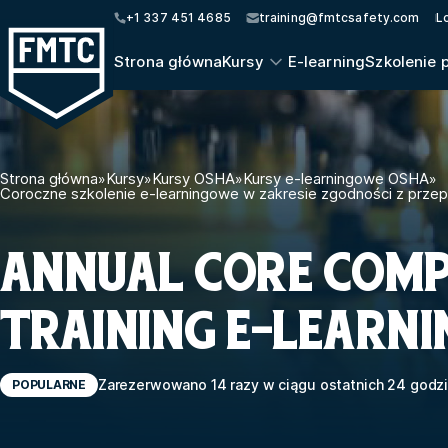
+1 337 451 4685
training@fmtcsafety.com
L
Strona główna
Kursy
E-learning
Szkolenie 
Strona główna
»
Kursy
»
Kursy OSHA
»
Kursy e-learningowe OSHA
»
Coroczne szkolenie e-learningowe w zakresie zgodności z przep
ANNUAL CORE COMP
TRAINING E-LEARNI
Zarezerwowano 14 razy w ciągu ostatnich 24 godz
POPULARNE