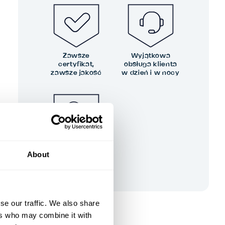
Zawsze
Wyjątkowa
certyfikat,
obsługa klienta
zawsze jakość
w dzień i w nocy
Twoja opinia
About
kształtuje naszą
doskonałość
se our traffic. We also share
ers who may combine it with