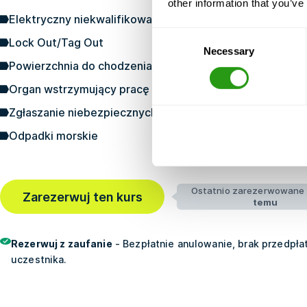
other information that you’ve
Elektryczny niekwalifikowany
Consent
Lock Out/Tag Out
Necessary
Selection
Powierzchnia do chodzenia/pracy
Organ wstrzymujący pracę
Zgłaszanie niebezpiecznych warunków
Odpadki morskie
Ostatnio zarezerwowane
Zarezerwuj ten kurs
temu
Rezerwuj z zaufanie
- Bezpłatnie anulowanie, brak przedpłat
uczestnika.