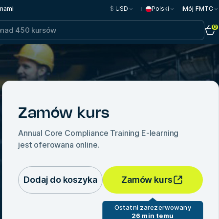
 nami
$
USD
Polski
Mój FMTC
0
Zamów kurs
Annual Core Compliance Training E-learning
jest oferowana online.
Dodaj do koszyka
Zamów kurs
Ostatni zarezerwowany
26 min temu