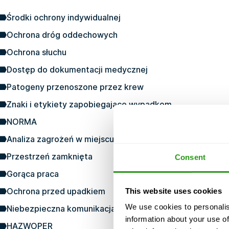
Środki ochrony indywidualnej
Ochrona dróg oddechowych
Ochrona słuchu
Dostęp do dokumentacji medycznej
Patogeny przenoszone przez krew
Znaki i etykiety zapobiegające wypadkom
NORMA
Analiza zagrożeń w miejscu pracy (JHA)
Przestrzeń zamknięta
Consent
Gorąca praca
Ochrona przed upadkiem
This website uses cookies
We use cookies to personalis
Niebezpieczna komunikacja (w tym GHS)
information about your use of
HAZWOPER