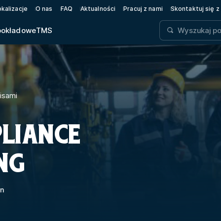
okalizacje
O nas
FAQ
Aktualności
Pracuj z nami
Skontaktuj się z
pokładowe
TMS
isami
LIANCE
NG
in