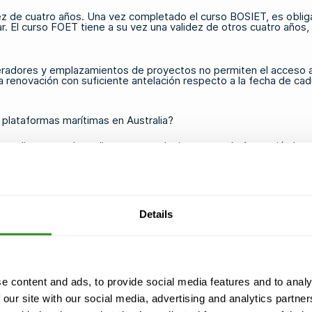
idez de cuatro años. Una vez completado el curso BOSIET, es oblig
ar. El curso FOET tiene a su vez una validez de otros cuatro años, y
eradores y emplazamientos de proyectos no permiten el acceso a
 la renovación con suficiente antelación respecto a la fecha de ca
 plataformas marítimas en Australia?
stralianas puede realizarse en cualquier centro de formación ho
ecesario que te encuentres en Australia para completar tu formac
, FOET y BOSIET
en centros certificados de Europa antes de viaj
os industriales, lo que facilita combinar la obtención de la certif
mologación oficial de OPITO.
Details
s marítimas en Australia, debes asegurarte de que el centro de 
e content and ads, to provide social media features and to analy
el curso elegido incluya el componente CA-EBS, si es necesario. 
 our site with our social media, advertising and analytics partn