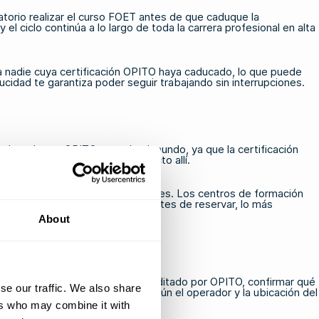
atorio realizar el curso FOET antes de que caduque la
 el ciclo continúa a lo largo de toda la carrera profesional en alta
 nadie cuya certificación OPITO haya caducado, lo que puede
ducidad te garantiza poder seguir trabajando sin interrupciones.
mologado por OPITO en todo el mundo, ya que la certificación
ión antes de comenzar un proyecto allí.
ar a Australia por motivos laborales. Los centros de formación
icación con los planes de viaje. Antes de reservar, lo más
About
formación esté oficialmente acreditado por OPITO, confirmar qué
se our traffic. We also share
Estos detalles pueden variar según el operador y la ubicación del
ers who may combine it with