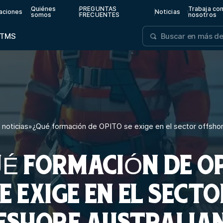
Quiénes
PREGUNTAS
Trabaja co
aciones
Noticias
somos
FRECUENTES
nosotros
TMS
 noticias
»
¿Qué formación de OPITO se exige en el sector offshor
É FORMACIÓN DE O
E EXIGE EN EL SECT
FSHORE AUSTRALIA