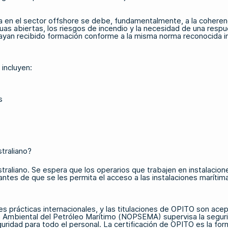
 en el sector offshore se debe, fundamentalmente, a la coherenc
s abiertas, los riesgos de incendio y la necesidad de una respu
ayan recibido formación conforme a la misma norma reconocida i
incluyen:
s
traliano?
straliano. Se espera que los operarios que trabajen en instalacion
ntes de que se les permita el acceso a las instalaciones marítimas
res prácticas internacionales, y las titulaciones de OPITO son ac
n Ambiental del Petróleo Marítimo (NOPSEMA) supervisa la seguri
uridad para todo el personal. La certificación de OPITO es la 