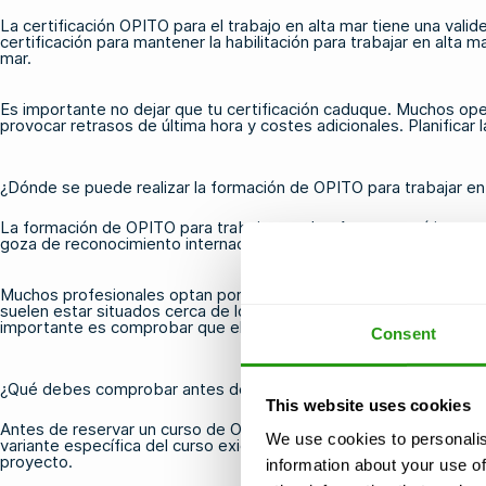
La certificación OPITO para el trabajo en alta mar tiene una val
certificación para mantener la habilitación para trabajar en alta m
mar.
Es importante no dejar que tu certificación caduque. Muchos op
provocar retrasos de última hora y costes adicionales. Planificar
¿Dónde se puede realizar la formación de OPITO para trabajar en
La formación de OPITO para trabajar en plataformas marítimas au
goza de reconocimiento internacional. Esto significa que no es n
Muchos profesionales optan por realizar sus
cursos OPITO HUET
suelen estar situados cerca de los principales aeropuertos y centr
importante es comprobar que el centro elegido cuente con la ho
Consent
¿Qué debes comprobar antes de reservar tu curso OPITO?
This website uses cookies
Antes de reservar un curso de OPITO para trabajar en plataforma
We use cookies to personalis
variante específica del curso exige tu operador y comprobar que 
proyecto.
information about your use of