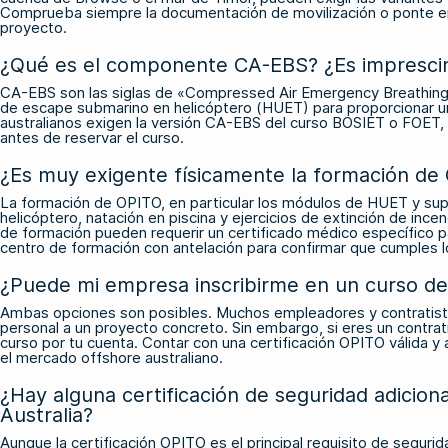
Comprueba siempre la documentación de movilización o ponte en co
proyecto.
¿Qué es el componente CA-EBS? ¿Es imprescindi
CA-EBS son las siglas de «Compressed Air Emergency Breathing S
de escape submarino en helicóptero (HUET) para proporcionar un 
australianos exigen la versión CA-EBS del curso BOSIET o FOET, 
antes de reservar el curso.
¿Es muy exigente físicamente la formación de
La formación de OPITO, en particular los módulos de HUET y sup
helicóptero, natación en piscina y ejercicios de extinción de incen
de formación pueden requerir un certificado médico específico 
centro de formación con antelación para confirmar que cumples los 
¿Puede mi empresa inscribirme en un curso d
Ambas opciones son posibles. Muchos empleadores y contratistas
personal a un proyecto concreto. Sin embargo, si eres un contrat
curso por tu cuenta. Contar con una certificación OPITO válida 
el mercado offshore australiano.
¿Hay alguna certificación de seguridad adicion
Australia?
Aunque la certificación OPITO es el principal requisito de segur