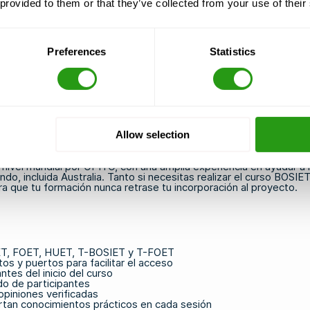
 provided to them or that they’ve collected from your use of their
n oficial de OPITO
Preferences
Statistics
l del curso BOSIET o FOET
a la versión CA-EBS o EBS
a saber si necesitas un curso BOSIET o FOET
edor de formación
de viaje
Allow selection
jo en alta mar en Australia
vel mundial por OPITO, con una amplia experiencia en ayudar a lo
o, incluida Australia. Tanto si necesitas realizar el curso
BOSIE
a que tu formación nunca retrase tu incorporación al proyecto.
ET
,
FOET
,
HUET
,
T-BOSIET
y
T-FOET
os y puertos para facilitar el acceso
tes del inicio del curso
do de participantes
opiniones verificadas
ortan conocimientos prácticos en cada sesión