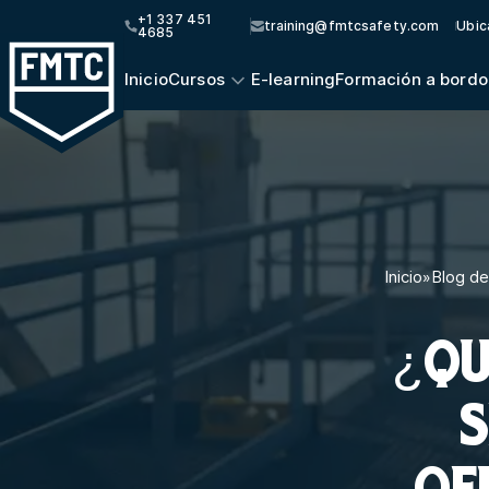
+1 337 451
training@fmtcsafety.com
Ubic
4685
Inicio
Cursos
E-learning
Formación a bordo
Inicio
»
Blog de
¿QU
S
OF