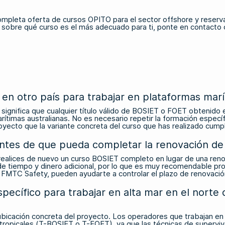
ompleta oferta de cursos OPITO para el sector offshore
y reserva
da sobre qué curso es el más adecuado para ti,
ponte en contacto
 en otro país para trabajar en plataformas marí
e significa que cualquier título válido de BOSIET o FOET obtenido
timas australianas. No es necesario repetir la formación específ
yecto que la variante concreta del curso que has realizado cumpl
 antes de que pueda completar la renovación d
 realices de nuevo un curso BOSIET completo en lugar de una ren
 de tiempo y dinero adicional, por lo que es muy recomendable pr
FMTC Safety, pueden ayudarte a controlar el plazo de renovación 
ecífico para trabajar en alta mar en el norte d
ubicación concreta del proyecto. Los operadores que trabajan en 
tropicales (T-BOSIET o T-FOET), ya que las técnicas de supervive