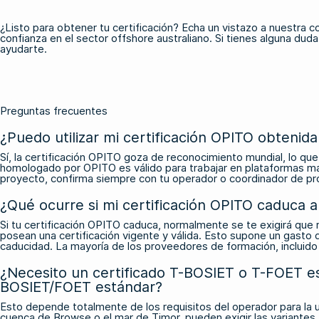
¿Listo para obtener tu certificación?
Echa un vistazo a nuestra c
confianza en el sector offshore australiano. Si tienes alguna du
ayudarte.
Preguntas frecuentes
¿Puedo utilizar mi certificación OPITO obtenida
Sí, la certificación OPITO goza de reconocimiento mundial, lo qu
homologado por OPITO es válido para trabajar en plataformas marí
proyecto, confirma siempre con tu operador o coordinador de pro
¿Qué ocurre si mi certificación OPITO caduca
Si tu certificación OPITO caduca, normalmente se te exigirá que
posean una certificación vigente y válida. Esto supone un gasto
caducidad. La mayoría de los proveedores de formación, incluido 
¿Necesito un certificado T-BOSIET o T-FOET esp
BOSIET/FOET estándar?
Esto depende totalmente de los requisitos del operador para la 
cuenca de Browse o el mar de Timor, pueden exigir las variantes 