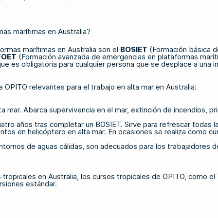
mas marítimas en Australia?
formas marítimas en Australia son el
BOSIET
(Formación básica d
FOET
(Formación avanzada de emergencias en plataformas marítim
 es obligatoria para cualquier persona que se desplace a una ins
 OPITO relevantes para el trabajo en alta mar en Australia:
lta mar. Abarca supervivencia en el mar, extinción de incendios, 
uatro años tras completar un BOSIET. Sirve para refrescar todas l
ntos en helicóptero en alta mar. En ocasiones se realiza como c
tornos de aguas cálidas, son adecuados para los trabajadores de
tropicales en Australia, los
cursos tropicales de OPITO
, como el
rsiones estándar.