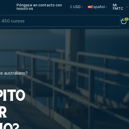
n
Póngase en contacto con
Mi
$
USD
Español
nosotros
FMTC
0
e australiano?
PITO
OR
NO?