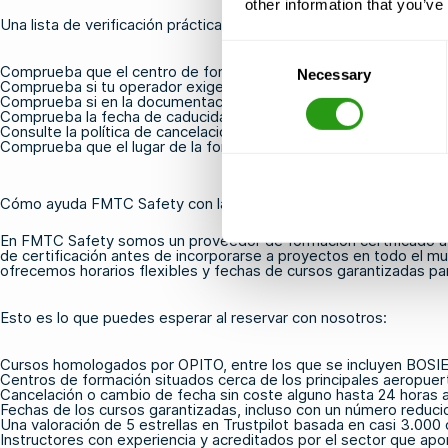
other information that you’ve
Una lista de verificación práctica antes de reservar:
Consent
Comprueba que el centro de formación cuente con la acreditació
Necessary
Selection
Comprueba si tu operador exige la versión estándar o la tropica
Comprueba si en la documentación de movilización se especific
Comprueba la fecha de caducidad de tu certificación actual par
Consulte la política de cancelación y cambio de fecha del prove
Comprueba que el lugar de la formación se adapte a tu itinerario 
Cómo ayuda FMTC Safety con la formación de OPITO para el traba
En FMTC Safety somos un proveedor de formación certificado a ni
de certificación antes de incorporarse a proyectos en todo el mund
ofrecemos horarios flexibles y fechas de cursos garantizadas par
Esto es lo que puedes esperar al reservar con nosotros:
Cursos homologados por OPITO, entre los que se incluyen
BOSI
Centros de formación situados cerca de los principales aeropuert
Cancelación o cambio de fecha sin coste alguno hasta 24 horas an
Fechas de los cursos garantizadas, incluso con un número reduci
Una valoración de 5 estrellas en Trustpilot basada en casi 3.000 
Instructores con experiencia y acreditados por el sector que ap