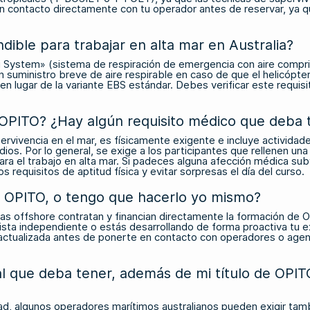
ntacto directamente con tu operador antes de reservar, ya que el
ble para trabajar en alta mar en Australia?
ystem» (sistema de respiración de emergencia con aire comprimid
suministro breve de aire respirable en caso de que el helicópter
en lugar de la variante EBS estándar. Debes verificar este requi
 OPITO? ¿Hay algún requisito médico que deba 
ervivencia en el mar, es físicamente exigente e incluye activid
dios. Por lo general, se exige a los participantes que rellenen una
para el trabajo en alta mar. Si padeces alguna afección médica 
requisitos de aptitud física y evitar sorpresas el día del curso.
e OPITO, o tengo que hacerlo yo mismo?
 offshore contratan y financian directamente la formación de O
ista independiente o estás desarrollando de forma proactiva tu ex
y actualizada antes de ponerte en contacto con operadores o age
al que deba tener, además de mi título de OPIT
idad, algunos operadores marítimos australianos pueden exigir tam